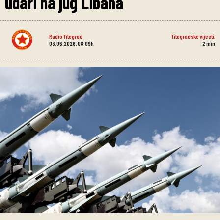
udari na jug Libana
Radio Titograd
Titogradske vijesti
,
03.06.2026, 08:09h
2
min