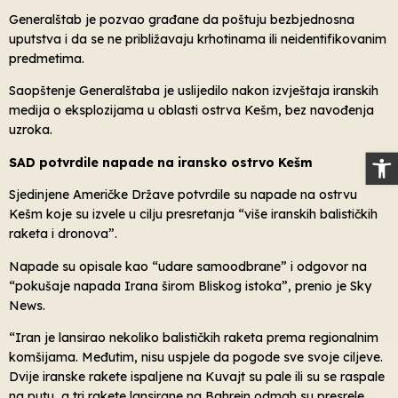
Generalštab je pozvao građane da poštuju bezbjednosna
uputstva i da se ne približavaju krhotinama ili neidentifikovanim
predmetima.
Saopštenje Generalštaba je uslijedilo nakon izvještaja iranskih
medija o eksplozijama u oblasti ostrva Kešm, bez navođenja
uzroka.
Op
SAD potvrdile napade na iransko ostrvo Kešm
Sjedinjene Američke Države potvrdile su napade na ostrvu
Kešm koje su izvele u cilju presretanja “više iranskih balističkih
raketa i dronova”.
Napade su opisale kao “udare samoodbrane” i odgovor na
“pokušaje napada Irana širom Bliskog istoka”, prenio je Sky
News.
“Iran je lansirao nekoliko balističkih raketa prema regionalnim
komšijama. Međutim, nisu uspjele da pogode sve svoje ciljeve.
Dvije iranske rakete ispaljene na Kuvajt su pale ili su se raspale
na putu, a tri rakete lansirane na Bahrein odmah su presrele