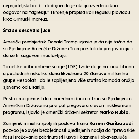
neprijateljski brod”, dodajući da je akcija izvedena kao
odgovor na “agresiju” i kršenje propisa koji regulišu plovidbu
kroz Ormuski moreuz.
Šta se dešavalo juče
Američki predsjednik Donald Tramp izjavio je da nije tačno da
su Sjedinjene Američke Države i Iran prestali da pregovaraju, i
da se ti razgovori i nastavljaju.
Izraelske odbrambene snage (IDF) tvrde da je na jugu Libana
u posljednjih nekoliko dana likvidirano 20 članova militantne
grupe Hezbolah i da je zaplijenjeno više stotina komada oružja
sjeverno od Litanija.
Postoji mogućnost da u narednim danima Iran sa Sjedinjenim
Američkim Državama prvi put pregovara o svom nuklearnom
programu, izjavio je američki državni sekretar
Marko Rubio.
Zamjenik ministra spoljnih poslova Irana
Kazem Garibabadi
pozvao je Savjet bezbjednosti Ujedinjenih nacija da “prevaziđe
fazu izražavanja zabrinutosti i usvoji kaznene i obavezujuće