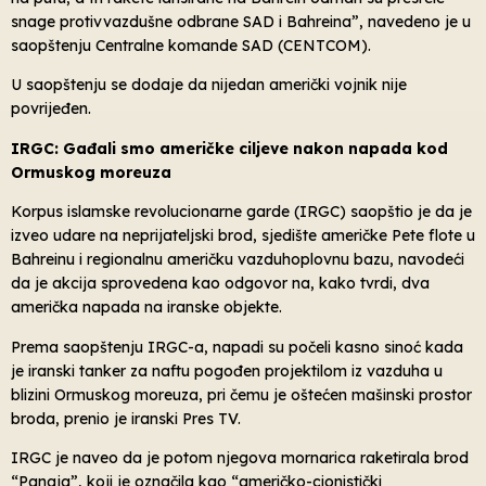
snage protivvazdušne odbrane SAD i Bahreina”, navedeno je u
saopštenju Centralne komande SAD (CENTCOM).
U saopštenju se dodaje da nijedan američki vojnik nije
povrijeđen.
IRGC: Gađali smo američke ciljeve nakon napada kod
Ormuskog moreuza
Korpus islamske revolucionarne garde (IRGC) saopštio je da je
izveo udare na neprijateljski brod, sjedište američke Pete flote u
Bahreinu i regionalnu američku vazduhoplovnu bazu, navodeći
da je akcija sprovedena kao odgovor na, kako tvrdi, dva
američka napada na iranske objekte.
Prema saopštenju IRGC-a, napadi su počeli kasno sinoć kada
je iranski tanker za naftu pogođen projektilom iz vazduha u
blizini Ormuskog moreuza, pri čemu je oštećen mašinski prostor
broda, prenio je iranski Pres TV.
IRGC je naveo da je potom njegova mornarica raketirala brod
“Panaja”, koji je označila kao “američko-cionistički