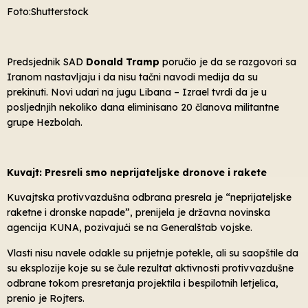
Foto:Shutterstock
Predsjednik SAD
Donald Tramp
poručio je da se razgovori sa
Iranom nastavljaju i da nisu tačni navodi medija da su
prekinuti. Novi udari na jugu Libana – Izrael tvrdi da je u
posljednjih nekoliko dana eliminisano 20 članova militantne
grupe Hezbolah.
Kuvajt: Presreli smo neprijateljske dronove i rakete
Kuvajtska protivvazdušna odbrana presrela je “neprijateljske
raketne i dronske napade”, prenijela je državna novinska
agencija KUNA, pozivajući se na Generalštab vojske.
Vlasti nisu navele odakle su prijetnje potekle, ali su saopštile da
su eksplozije koje su se čule rezultat aktivnosti protivvazdušne
odbrane tokom presretanja projektila i bespilotnih letjelica,
prenio je Rojters.