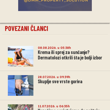
POVEZANI ČLANCI
08.08.2026. u 05:38h
Krema ili sprej za sunčanje?
Dermatolozi otkrili šta je bolji izbor
28.07.2026. u 09:39h
Skuplje sve vrste goriva
11.07.2026. u 06:35h