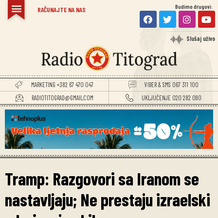
Budimo drugovi:
RAČUNAJTE NA NAS
Slušaj uživo
MARKETING +382 67 470 047
VIBER & SMS 067 311 100
RADIOTITOGRAD@GMAIL.COM
UKLJUČENJE 020 282 090
Tramp: Razgovori sa Iranom se
nastavljaju; Ne prestaju izraelski