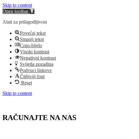
Skip to content
Open toolbar
Alati za prilagodljivost
Povećaj tekst
Smanji tekst
Crno-bijelo
Visoki kontrast
Negativni kontrast
Svijetla pozadina
Podvuci linkove
Čitljiviji font
Reset
Skip to content
RAČUNAJTE NA NAS