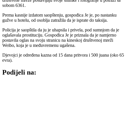
društvene mreže postavljaju svoje snimke i fotografije u potrazi sa
sobom 6361.
Prema kasnije izdatom saopštenju, gospođica Je je, po nastanku
gužve u hotelu, od osoblja zatražila da je isprate do taksija.
Policija je saopštila da ju je uhapsila i privela, pod sumnjom da je
oglašavala prostituciju. Gospođica Je je priznala da je namjerno
postavila oglas na svoju stranicu na kineskoj društvenoj mreži
Weibo, koja je u međuvremenu ugašena.
Djevojci je određena kazna od 15 dana pritvora i 500 juana (oko 65
evra).
Podijeli na: