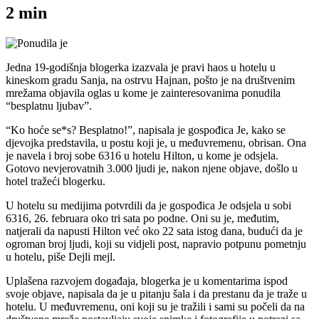
2
min
Jedna 19-godišnja blogerka izazvala je pravi haos u hotelu u
kineskom gradu Sanja, na ostrvu Hajnan, pošto je na društvenim
mrežama objavila oglas u kome je zainteresovanima ponudila
“besplatnu ljubav”.
“Ko hoće se*s? Besplatno!”, napisala je gospođica Je, kako se
djevojka predstavila, u postu koji je, u međuvremenu, obrisan. Ona
je navela i broj sobe 6316 u hotelu Hilton, u kome je odsjela.
Gotovo nevjerovatnih 3.000 ljudi je, nakon njene objave, došlo u
hotel tražeći blogerku.
U hotelu su medijima potvrdili da je gospođica Je odsjela u sobi
6316, 26. februara oko tri sata po podne. Oni su je, međutim,
natjerali da napusti Hilton već oko 22 sata istog dana, budući da je
ogroman broj ljudi, koji su vidjeli post, napravio potpunu pometnju
u hotelu, piše Dejli mejl.
Uplašena razvojem događaja, blogerka je u komentarima ispod
svoje objave, napisala da je u pitanju šala i da prestanu da je traže u
hotelu. U međuvremenu, oni koji su je tražili i sami su počeli da na