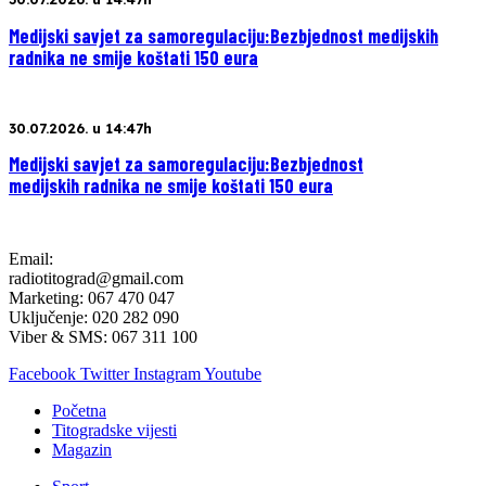
Medijski savjet za samoregulaciju:Bezbjednost medijskih
radnika ne smije koštati 150 eura
30.07.2026. u 14:47h
Medijski savjet za samoregulaciju:Bezbjednost
medijskih radnika ne smije koštati 150 eura
Email:
radiotitograd@gmail.com
Marketing: 067 470 047
Uključenje: 020 282 090
Viber & SMS: 067 311 100
Facebook
Twitter
Instagram
Youtube
Početna
Titogradske vijesti
Magazin