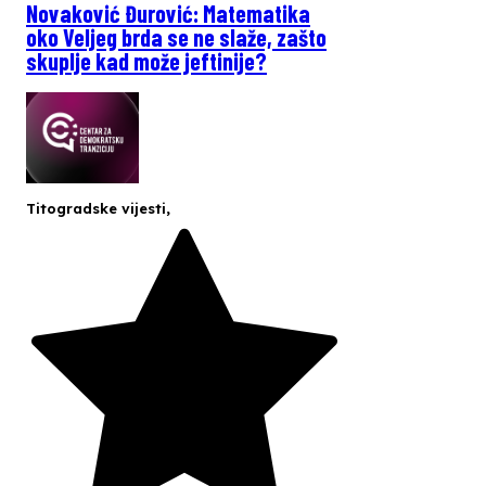
Novaković Đurović: Matematika
oko Veljeg brda se ne slaže, zašto
skuplje kad može jeftinije?
Titogradske vijesti
,