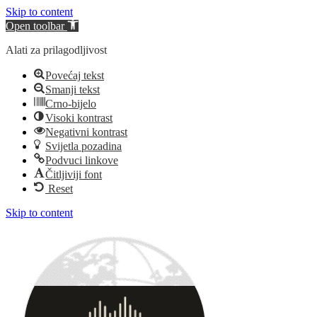
Skip to content
Open toolbar
Alati za prilagodljivost
Povećaj tekst
Smanji tekst
Crno-bijelo
Visoki kontrast
Negativni kontrast
Svijetla pozadina
Podvuci linkove
Čitljiviji font
Reset
Skip to content