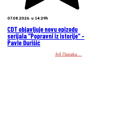
07.08.2026. u 14:29h
CDT objavljuje novu epizodu
serijala “Popravni iz istorije” –
Pavle Đurišić
Još članaka…