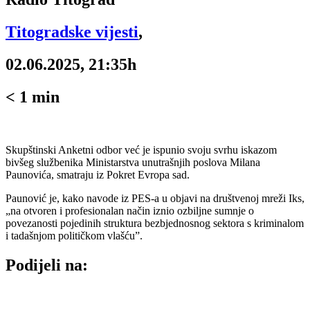
Titogradske vijesti
,
02.06.2025, 21:35h
< 1
min
Skupštinski Anketni odbor već je ispunio svoju svrhu iskazom
bivšeg službenika Ministarstva unutrašnjih poslova Milana
Paunovića, smatraju iz Pokret Evropa sad.
Paunović je, kako navode iz PES-a u objavi na društvenoj mreži Iks,
„na otvoren i profesionalan način iznio ozbiljne sumnje o
povezanosti pojedinih struktura bezbjednosnog sektora s kriminalom
i tadašnjom političkom vlašću”.
Podijeli na: