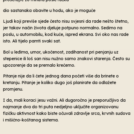
dio sastanaka obavite u hodu, ako je moguće
Ljudi koji previše sjede često nisu svjesni da rade nešto štetno,
jer takav način života djeluje potpuno normalno. Sedimo na
poslu, u automobilu, kod kuće, ispred ekrana. Svi oko nas rade
isto. Ali tijelo pamti svaki sat.
Bol u leđima, umor, ukočenost, zadihanost pri penjanju uz
stepenice ili loš san nisu nužno samo znakovi starenja. Često su
upozorenje da se premalo krećemo.
Pitanje nije da li ćete jednog dana početi više da brinete o
kretanju. Pitanje je koliko dugo još planirate da odlažete
promjenu.
I da, mali koraci jesu važni. Ali dugoročno je preporučljivo da
najmanje dva do tri puta nedjeljno uključite organizovanu
fizičku aktivnost kako biste očuvali zdravlje srca, krvnih sudova
i mišićno-koštanog sistema.