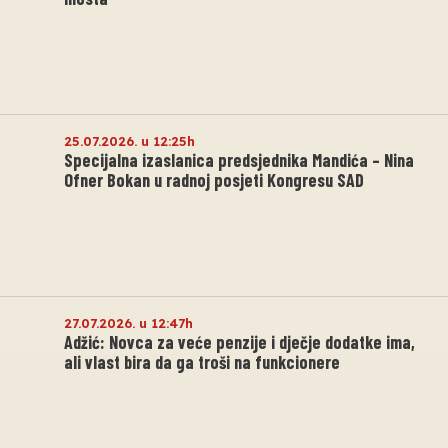
25.07.2026. u 12:25h
Specijalna izaslanica predsjednika Mandića – Nina
Ofner Bokan u radnoj posjeti Kongresu SAD
27.07.2026. u 12:47h
Adžić: Novca za veće penzije i dječje dodatke ima,
ali vlast bira da ga troši na funkcionere