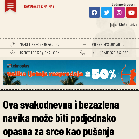
Budimo drugovi:
TITOGRADSKE VIJESTI
RAČUNAJTE NA NAS
Slušaj uživo
MARKETING +382 67 470 047
VIBER & SMS 067 311 100
RADIOTITOGRAD@GMAIL.COM
UKLJUČENJE 020 282 090
Ova svakodnevna i bezazlena
navika može biti podjednako
opasna za srce kao pušenje