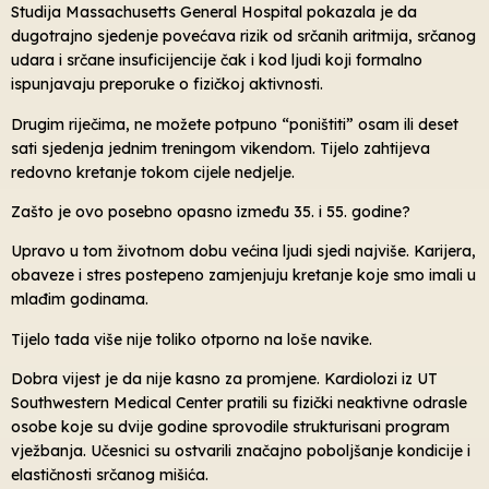
Studija Massachusetts General Hospital pokazala je da
dugotrajno sjedenje povećava rizik od srčanih aritmija, srčanog
udara i srčane insuficijencije čak i kod ljudi koji formalno
ispunjavaju preporuke o fizičkoj aktivnosti.
Drugim riječima, ne možete potpuno “poništiti” osam ili deset
sati sjedenja jednim treningom vikendom. Tijelo zahtijeva
redovno kretanje tokom cijele nedjelje.
Zašto je ovo posebno opasno između 35. i 55. godine?
Upravo u tom životnom dobu većina ljudi sjedi najviše. Karijera,
obaveze i stres postepeno zamjenjuju kretanje koje smo imali u
mlađim godinama.
Tijelo tada više nije toliko otporno na loše navike.
Dobra vijest je da nije kasno za promjene. Kardiolozi iz UT
Southwestern Medical Center pratili su fizički neaktivne odrasle
osobe koje su dvije godine sprovodile strukturisani program
vježbanja. Učesnici su ostvarili značajno poboljšanje kondicije i
elastičnosti srčanog mišića.