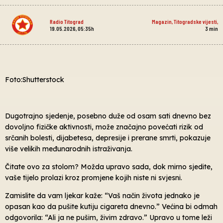
Radio Titograd
Magazin
,
Titogradske vijesti
,
19.05.2026, 05:35h
3
min
Foto:Shutterstock
Dugotrajno sjedenje, posebno duže od osam sati dnevno bez
dovoljno fizičke aktivnosti, može značajno povećati rizik od
srčanih bolesti, dijabetesa, depresije i prerane smrti, pokazuje
više velikih međunarodnih istraživanja.
Čitate ovo za stolom? Možda upravo sada, dok mirno sjedite,
vaše tijelo prolazi kroz promjene kojih niste ni svjesni.
Zamislite da vam ljekar kaže: “Vaš način života jednako je
opasan kao da pušite kutiju cigareta dnevno.” Većina bi odmah
odgovorila: “Ali ja ne pušim, živim zdravo.” Upravo u tome leži