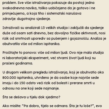
problem. Sve više istraživanja pokazuje da postoji jedna
svakodnevna navika, toliko uobičajena da je gotovo i ne
primjećujemo, a koja tiho i sistematski narušava
zdravlje: dugotrajno sjedenje.
Istraživači su analizirali 13 velikih studija i zaključili da sjedenje
duže od osam sati dnevno, bez dovoljno fizičke aktivnosti, nosi
rizik od smrtnosti uporediv sa pušenjem i gojaznošću. Analiza je
obuhvatila više od milion ispitanika.
Pročitajte to ponovo: više od milion ljudi. Ovo nije mala studija
ni laboratorijski eksperiment, već stvarni život ljudi koji su
praćeni godinama.
U drugom velikom pregledu istraživanja, koji je obuhvatio oko
800.000 ispitanika, utvrđeno je da osobe koje najviše sede
imaju i do 150 odsto veći rizik od bolesti i prerane smrti u
odnosu na one koji sede najmanje.
Šta se dešava u tijelu dok sjedimo?
Ako mislite: “Pa dobro, tijelo se odmara. Šta je tu loše?”, evo