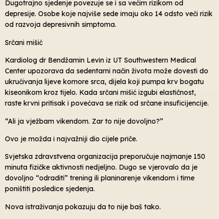
Dugotrajno sjedenje povezuje se i sa većim rizikom od
depresije. Osobe koje najviše sede imaju oko 14 odsto veći rizik
od razvoja depresivnih simptoma.
Srčani mišić
Kardiolog dr Bendžamin Levin iz UT Southwestern Medical
Center upozorava da sedentarni način života može dovesti do
ukrućivanja lijeve komore srca, dijela koji pumpa krv bogatu
kiseonikom kroz tijelo. Kada srčani mišić izgubi elastičnost,
raste krvni pritisak i povećava se rizik od srčane insuficijencije.
“Ali ja vježbam vikendom. Zar to nije dovoljno?”
Ovo je možda i najvažniji dio cijele priče.
Svjetska zdravstvena organizacija preporučuje najmanje 150
minuta fizičke aktivnosti nedjeljno. Dugo se vjerovalo da je
dovoljno “odraditi” trening ili planinarenje vikendom i time
poništiti posledice sjedenja.
Nova istraživanja pokazuju da to nije baš tako.