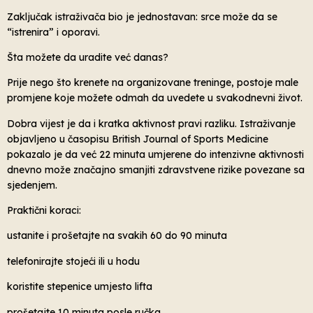
Zaključak istraživača bio je jednostavan: srce može da se
“istrenira” i oporavi.
Šta možete da uradite već danas?
Prije nego što krenete na organizovane treninge, postoje male
promjene koje možete odmah da uvedete u svakodnevni život.
Dobra vijest je da i kratka aktivnost pravi razliku. Istraživanje
objavljeno u časopisu British Journal of Sports Medicine
pokazalo je da već 22 minuta umjerene do intenzivne aktivnosti
dnevno može značajno smanjiti zdravstvene rizike povezane sa
sjedenjem.
Praktični koraci:
ustanite i prošetajte na svakih 60 do 90 minuta
telefonirajte stojeći ili u hodu
koristite stepenice umjesto lifta
prošetajte 10 minuta posle ručka