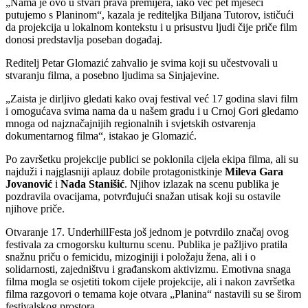
„Nama je ovo u stvari prava premijera, iako već pet mjeseci
putujemo s Planinom“, kazala je rediteljka Biljana Tutorov, ističući
da projekcija u lokalnom kontekstu i u prisustvu ljudi čije priče film
donosi predstavlja poseban događaj.
Reditelj Petar Glomazić zahvalio je svima koji su učestvovali u
stvaranju filma, a posebno ljudima sa Sinjajevine.
„Zaista je dirljivo gledati kako ovaj festival već 17 godina slavi film
i omogućava svima nama da u našem gradu i u Crnoj Gori gledamo
mnoga od najznačajnijih regionalnih i svjetskih ostvarenja
dokumentarnog filma“, istakao je Glomazić.
Po završetku projekcije publici se poklonila cijela ekipa filma, ali su
najduži i najglasniji aplauz dobile protagonistkinje
Mileva Gara
Jovanović
i
Nada Stanišić
. Njihov izlazak na scenu publika je
pozdravila ovacijama, potvrđujući snažan utisak koji su ostavile
njihove priče.
Otvaranje 17. UnderhillFesta još jednom je potvrdilo značaj ovog
festivala za crnogorsku kulturnu scenu. Publika je pažljivo pratila
snažnu priču o femicidu, mizoginiji i položaju žena, ali i o
solidarnosti, zajedništvu i građanskom aktivizmu. Emotivna snaga
filma mogla se osjetiti tokom cijele projekcije, ali i nakon završetka
filma razgovori o temama koje otvara „Planina“ nastavili su se širom
festivalskog prostora.