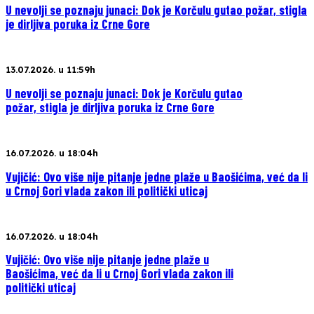
U nevolji se poznaju junaci: Dok je Korčulu gutao požar, stigla
je dirljiva poruka iz Crne Gore
13.07.2026. u 11:59h
U nevolji se poznaju junaci: Dok je Korčulu gutao
požar, stigla je dirljiva poruka iz Crne Gore
16.07.2026. u 18:04h
Vujičić: Ovo više nije pitanje jedne plaže u Baošićima, već da li
u Crnoj Gori vlada zakon ili politički uticaj
16.07.2026. u 18:04h
Vujičić: Ovo više nije pitanje jedne plaže u
Baošićima, već da li u Crnoj Gori vlada zakon ili
politički uticaj