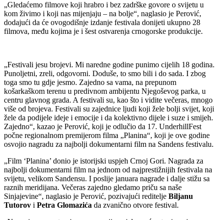
„Gledaćemo filmove koji hrabro i bez zadrške govore o svijetu u
kom živimo i koji nas mijenjaju – na bolje“, naglasio je Perović,
dodajući da će ovogodišnje izdanje festivala donijeti ukupno 28
filmova, među kojima je i šest ostvarenja crnogorske produkcije.
„Festivali jesu brojevi. Mi naredne godine punimo cijelih 18 godina.
Punoljetni, zreli, odgovorni. Doduše, to smo bili i do sada. I zbog
toga smo tu gdje jesmo. Zajedno sa vama, na prepunom
košarkaškom terenu u predivnom ambijentu Njegoševog parka, u
centru glavnog grada. A festivali su, kao što i vidite večeras, mnogo
više od brojeva. Festivali su zajednice ljudi koji žele bolji svijet, koji
žele da podijele ideje i emocije i da kolektivno dijele i suze i smijeh.
Zajedno“, kazao je Perović, koji je odlučio da 17. UnderhillFest
počne regionalnom premijerom filma „Planina“, koji je ove godine
osvojio nagradu za najbolji dokumentarni film na Sandens festivalu.
„Film ‘Planina’ donio je istorijski uspjeh Crnoj Gori. Nagrada za
najbolji dokumentarni film na jednom od najprestižnijih festivala na
svijetu, velikom Sandensu. I poslije januara nagrade i dalje stižu sa
raznih meridijana. Večeras zajedno gledamo priču sa naše
Sinjajevine“, naglasio je Perović, pozivajući reditelje
Biljanu
Tutorov
i
Petra
Glomazića
da zvanično otvore festival.