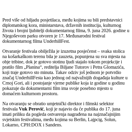
Pred više od hiljadu posjetilaca, među kojima su bili predstavnici
diplomatskog kora, ministarstava, državnih institucija, kulturnog
života i brojni ljubitelji dokumentarnog filma, 9. juna 2026. godine u
Njegoševom parku otvoren je 17. Međunarodni festival
dokumentarnog filma UnderhillFest.
Otvaranje festivala obilježila je izuzetna posjećenst – svaka stolica
na košarkaškom terenu bila je zauzeta, popunjena su sva mjesta na
obje tribine, dok je gotovo stotinu ljudi stajalo tokom projekcije i
pratilo film „Planina“, reditelja Biljane Tutorov i Petra Glomazića,
koji traje gotovo sto minuta. Takav odziv još jednom je potvrdio
značaj UnderhillFesta kao jednog od najvažnijih događaja kulture u
Crnoj Gori, ali i postojanje vjerne publike koja iz godine u godinu
pokazuje da dokumentarni film ima svoje posebno mjesto u
domaćem kulturnom prostoru.
Na otvaranju se obratio umjetnički direktor i filmski selektor
festivala
Vuk Perović
, koji je najavio da će publika do 17. juna
imati priliku da pogleda ostvarenja nagrađena na najznačajnijim
svjetskim festivalima, među kojima su Berlin, Lajpcig, Solun,
Lokarno, CPH:DOX i Sandens.