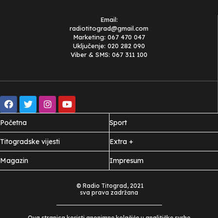
Email:
radiotitograd@gmail.com
Marketing: 067 470 047
Uključenje: 020 282 090
Viber & SMS: 067 311 100
Početna
Sport
Titogradske vijesti
Extra +
Magazin
Impresum
© Radio Titograd, 2021
sva prava zadržana
Ova stranica koristi anonimne kolačiće u analitičke svrhe