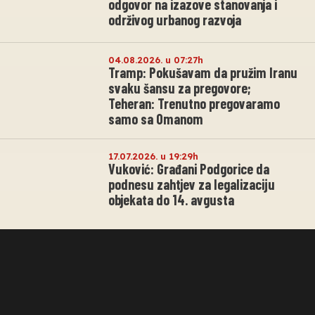
odgovor na izazove stanovanja i
održivog urbanog razvoja
04.08.2026. u 07:27h
Tramp: Pokušavam da pružim Iranu
svaku šansu za pregovore;
Teheran: Trenutno pregovaramo
samo sa Omanom
17.07.2026. u 19:29h
Vuković: Građani Podgorice da
podnesu zahtjev za legalizaciju
objekata do 14. avgusta