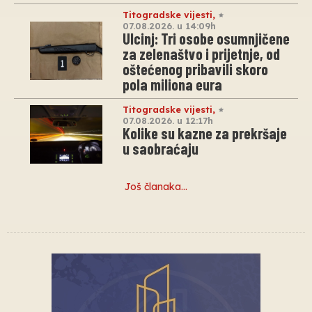
Titogradske vijesti
,
07.08.2026. u 14:09h
Ulcinj: Tri osobe osumnjičene
za zelenaštvo i prijetnje, od
oštećenog pribavili skoro
pola miliona eura
Titogradske vijesti
,
07.08.2026. u 12:17h
Kolike su kazne za prekršaje
u saobraćaju
Još članaka…