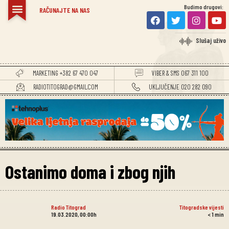
Budimo drugovi:
RAČUNAJTE NA NAS
Slušaj uživo
MARKETING +382 67 470 047
VIBER & SMS 067 311 100
RADIOTITOGRAD@GMAIL.COM
UKLJUČENJE 020 282 090
Ostanimo doma i zbog njih
Radio Titograd
Titogradske vijesti
19.03.2020, 00:00h
< 1
min