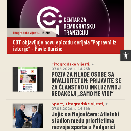
Titogradske vijesti
,
,
14:29h
CDT objavljuje novu epizodu serijala “Popravni iz
istorije” – Pavle Đurišić
Op
Titogradske vijesti
,
07.08.2026. u 14:23h
POZIV ZA MLADE OSOBE SA
INVALIDITETOM: PRIJAVITE SE
ZA ČLANSTVO U INKLUZIVNOJ
REDAKCIJI „SAMO ME VIDI“
Sport
,
Titogradske vijesti
,
07.08.2026. u 14:16h
Jojić sa Mujovićem: Atletski
stadion među prioritetima
razvoja sporta u Podgorici