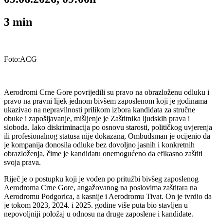
3
min
Foto:ACG
Aerodromi Crne Gore povrijedili su pravo na obrazloženu odluku i
pravo na pravni lijek jednom bivšem zaposlenom koji je godinama
ukazivao na nepravilnosti prilikom izbora kandidata za stručne
obuke i zapošljavanje, mišljenje je Zaštitnika ljudskih prava i
sloboda. Iako diskriminacija po osnovu starosti, političkog uvjerenja
ili profesionalnog statusa nije dokazana, Ombudsman je ocijenio da
je kompanija donosila odluke bez dovoljno jasnih i konkretnih
obrazloženja, čime je kandidatu onemogućeno da efikasno zaštiti
svoja prava.
Riječ je o postupku koji je vođen po pritužbi bivšeg zaposlenog
Aerodroma Crne Gore, angažovanog na poslovima zaštitara na
Aerodromu Podgorica, a kasnije i Aerodromu Tivat. On je tvrdio da
je tokom 2023, 2024. i 2025. godine više puta bio stavljen u
nepovoljniji položaj u odnosu na druge zaposlene i kandidate.