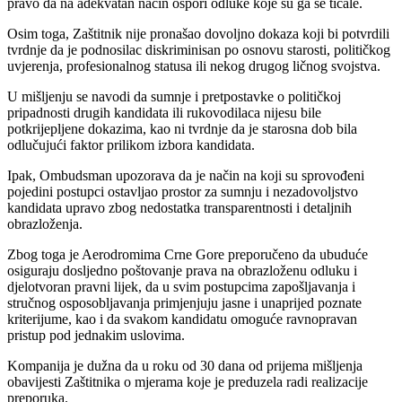
pravo da na adekvatan način ospori odluke koje su ga se ticale.
Osim toga, Zaštitnik nije pronašao dovoljno dokaza koji bi potvrdili
tvrdnje da je podnosilac diskriminisan po osnovu starosti, političkog
uvjerenja, profesionalnog statusa ili nekog drugog ličnog svojstva.
U mišljenju se navodi da sumnje i pretpostavke o političkoj
pripadnosti drugih kandidata ili rukovodilaca nijesu bile
potkrijepljene dokazima, kao ni tvrdnje da je starosna dob bila
odlučujući faktor prilikom izbora kandidata.
Ipak, Ombudsman upozorava da je način na koji su sprovođeni
pojedini postupci ostavljao prostor za sumnju i nezadovoljstvo
kandidata upravo zbog nedostatka transparentnosti i detaljnih
obrazloženja.
Zbog toga je Aerodromima Crne Gore preporučeno da ubuduće
osiguraju dosljedno poštovanje prava na obrazloženu odluku i
djelotvoran pravni lijek, da u svim postupcima zapošljavanja i
stručnog osposobljavanja primjenjuju jasne i unaprijed poznate
kriterijume, kao i da svakom kandidatu omoguće ravnopravan
pristup pod jednakim uslovima.
Kompanija je dužna da u roku od 30 dana od prijema mišljenja
obavijesti Zaštitnika o mjerama koje je preduzela radi realizacije
preporuka.