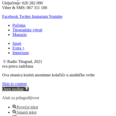
Uključenje: 020 282 090
Viber & SMS: 067 311 100
Facebook
Twitter
Instagram
Youtube
Početna
Titogradske vijesti
Magazin
Sport
Extra +
Impresum
© Radio Titograd, 2021
sva prava zadržana
Ova stranica koristi anonimne kolačiće u analitičke svrhe
Skip to content
Open toolbar
Alati za prilagodljivost
Povećaj tekst
Smanji tekst