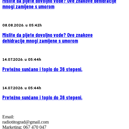
Mislite da pijete dovoljno vode? Ove znakove dehidracije
mnogi zamijene s umorom
08.08.2026. u 05:42h
Mislite da pijete dovoljno vode? Ove znakove
dehidracije mnogi zamijene s umorom
14.07.2026. u 05:44h
Pretežno sunčano i toplo do 36 stepeni.
14.07.2026. u 05:44h
Pretežno sunčano i toplo do 36 stepeni.
Email:
radiotitograd@gmail.com
Marketing: 067 470 047