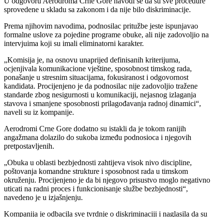
U odgovoru Aerodroma Crne Gore navodi se da su sve procedure
sprovedene u skladu sa zakonom i da nije bilo diskriminacije.
Prema njihovim navodima, podnosilac pritužbe jeste ispunjavao
formalne uslove za pojedine programe obuke, ali nije zadovoljio na
intervjuima koji su imali eliminatorni karakter.
„Komisija je, na osnovu unaprijed definisanih kriterijuma,
ocjenjivala komunikacione vještine, sposobnost timskog rada,
ponašanje u stresnim situacijama, fokusiranost i odgovornost
kandidata. Procijenjeno je da podnosilac nije zadovoljio tražene
standarde zbog nesigurnosti u komunikaciji, nejasnog izlaganja
stavova i smanjene sposobnosti prilagođavanja radnoj dinamici“,
naveli su iz kompanije.
Aerodromi Crne Gore dodatno su istakli da je tokom ranijih
angažmana dolazilo do sukoba između podnosioca i njegovih
pretpostavljenih.
„Obuka u oblasti bezbjednosti zahtijeva visok nivo discipline,
poštovanja komandne strukture i sposobnost rada u timskom
okruženju. Procijenjeno je da bi njegovo prisustvo moglo negativno
uticati na radni proces i funkcionisanje službe bezbjednosti“,
navedeno je u izjašnjenju.
Kompanija je odbacila sve tvrdnje o diskriminaciji i naglasila da su