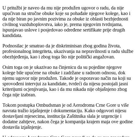
U pritužbi je naveo da mu nije produžen ugovor o radu, da nije
upućivan na stručne obuke koje su pohađale njegove kolege, kao i
da nije biran po javnim pozivima za obuke iz oblasti bezbjednosti
civilnog vazduhoplovstva, iako je, prema njegovim tvrdnjama,
ispunjavao uslove i posjedovao određene sertifikate prije drugih
kandidata.
Podnosilac je smatrao da je diskriminisan zbog godina života,
profesionalnog integriteta, ukazivanja na nepravilnosti u radu službe
obezbjeđenja, kao i zbog toga što nije politički angažovan.
Osim toga on je ukazivao na činjenicu da su pojedine njegove
kolege bile upućene na obuke i zadržane u radnom odnosu, dok
njemu ugovor nije produžen. Takođe je osporavao način na koji su
sprovođeni intervjui za kandidate, tvrdeći da nijesu postojali jasni
kriterijumi ocjenjivanja, kao i da mu nikada nije objašnjeno zbog
čega nije izabran.
Tokom postupka Ombudsman je od Aerodroma Crne Gore u više
navrata tražio izjašnjenje i dokumentaciju. Kako odgovori nijesu
dostavljani mjesecima, institucija Zaštitnika slala je urgencije i
dodatne zahtjeve, nakon čega je kompanija krajem maja ove godine
dostavila izjašnjenje.