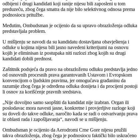
odbijeni i drugi kandidati koji ranije nijesu bili zaposleni u tom
preduzeću, zbog čega smatra da nije bilo selektivnog odnosa prema
podnosiocu pritužbe.
Međutim, Ombudsman je ocijenio da su upravo obrazloženja odluka
predstavljala problem.
U mišljenju se navodi da su kandidatu dostavljana obavještenja i
odluke u kojima nijesu bili jasno navedeni kriterijumi na osnovu
kojih je eliminisan iz postupaka niti razlozi zbog kojih su drugi
kandidati dobili prednost.
Zaštitnik podsjeća da pravo na obrazloženu odluku predstavlja jedno
od osnovnih procesnih prava garantovanih Ustavom i Evropskom
konvencijom o ljudskim pravima, jer omogućava građaninu da
razumije zbog čega je određena odluka donijeta i da procijeni postoji
li osnov za korišćenje pravnih sredstava.
„Nije dovoljno samo saopštiti da kandidat nije izabran. Organ ili
poslodavac mora navesti jasne, konkretne i provjerljive razloge koji
su doveli do takve odluke, naročito kada se radi o ostvarivanju prava
iz oblasti rada i zapošljavanja“, navodi se u mišljenju.
Ombudsman je ocijenio da Aerodromi Crne Gore nijesu pružili
takva obrazloženja, zbog čega je podnosiocu faktički bilo uskraćeno