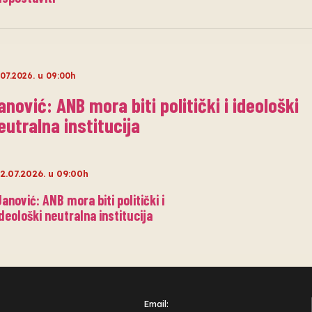
.07.2026. u 09:00h
anović: ANB mora biti politički i ideološki
eutralna institucija
2.07.2026. u 09:00h
Janović: ANB mora biti politički i
ideološki neutralna institucija
Email: