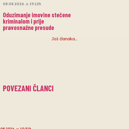
08.08.2026. u 19:12h
Oduzimanje imovine stečene
kriminalom i prije
pravosnažne presude
Još članaka…
POVEZANI ČLANCI
.08.2026. u 10:31h