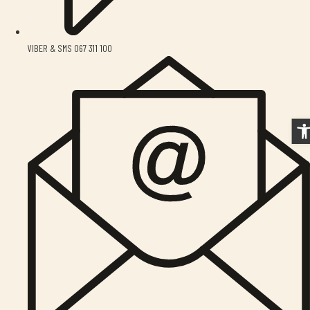
VIBER & SMS 067 311 100
O