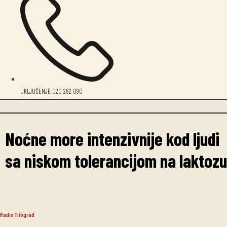
UKLJUČENJE 020 282 090
Noćne more intenzivnije kod ljudi
sa niskom tolerancijom na laktozu
Radio Titograd