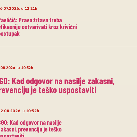
6.07.2026. u 12:21h
Pavličić: Prava žrtava treba
efikasnije ostvarivati kroz krivični
postupak
.08.2026. u 10:52h
GO: Kad odgovor na nasilje zakasni,
revenciju je teško uspostaviti
2.08.2026. u 10:52h
CGO: Kad odgovor na nasilje
zakasni, prevenciju je teško
uspostaviti