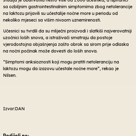
sa ozbiljnim gastrointestinalnim simptomima zbog netolerancije
na laktozu prijavili su učestalije noćne more u periodu od
nekoliko mjeseci sa višim nivoom uznemirenosti.
Učesnici su tvrdili da su mliječni proizvodi i slatkiši najverovatniji
uzočnici loših snova, a istraživači smatraju da postoje
vjerodostojna objašnjenja zašto obrok sa sirom prije odlaska
na noćni počinak može dovesti do loših snova.
“Simptomi anksioznosti koji mogu pratiti netoleranciju na
laktozu mogu da izazovu učestale noćne more”, rekao je
Nilsen.
Izvor:DAN
Podijeli na: