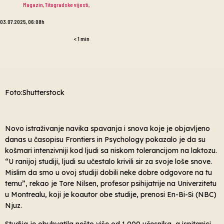
Magazin
,
Titogradske vijesti
,
03.07.2025, 06:08h
< 1
min
Foto:Shutterstock
Novo istraživanje navika spavanja i snova koje je objavljeno
danas u časopisu Frontiers in Psychology pokazalo je da su
košmari intenzivniji kod ljudi sa niskom tolerancijom na laktozu.
“U ranijoj studiji, ljudi su učestalo krivili sir za svoje loše snove.
Mislim da smo u ovoj studiji dobili neke dobre odgovore na tu
temu”, rekao je Tore Nilsen, profesor psihijatrije na Univerzitetu
u Montrealu, koji je koautor obe studije, prenosi En-Bi-Si (NBC)
Njuz.
Studija je obuhvatila nešto više od 1.000 učesnika, a ispitanici