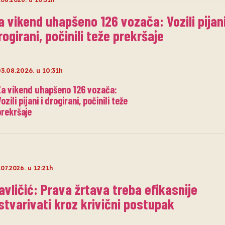
a vikend uhapšeno 126 vozača: Vozili pijani
rogirani, počinili teže prekršaje
3.08.2026. u 10:31h
Za vikend uhapšeno 126 vozača:
ozili pijani i drogirani, počinili teže
prekršaje
.07.2026. u 12:21h
avličić: Prava žrtava treba efikasnije
stvarivati kroz krivični postupak