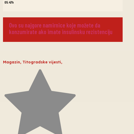
05:47h
Ovo su najgore namirnice koje možete da
konzumirate ako imate insulinsku rezistenciju
Magazin
,
Titogradske vijesti
,