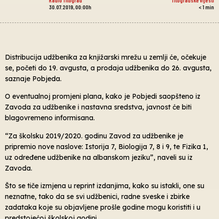
30.07.2019, 00:00h
< 1
min
Distribucija udžbenika za knjižarski mrežu u zemlji će, očekuje
se, početi do 19. avgusta, a prodaja udžbenika do 26. avgusta,
saznaje Pobjeda.
O eventualnoj promjeni plana, kako je Pobjedi saopšteno iz
Zavoda za udžbenike i nastavna sredstva, javnost će biti
blagovremeno informisana.
“Za školsku 2019/2020. godinu Zavod za udžbenike je
pripremio nove naslove: Istorija 7, Biologija 7, 8 i 9, te Fizika 1,
uz određene udžbenike na albanskom jeziku”, naveli su iz
Zavoda.
Što se tiče izmjena u reprint izdanjima, kako su istakli, one su
neznatne, tako da se svi udžbenici, radne sveske i zbirke
zadataka koje su objavljene prošle godine mogu koristiti i u
predstojećoj školskoj godini.