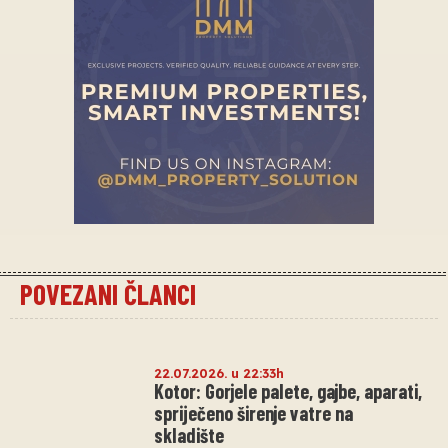
POVEZANI ČLANCI
22.07.2026. u 22:33h
Kotor: Gorjele palete, gajbe, aparati,
spriječeno širenje vatre na
skladište