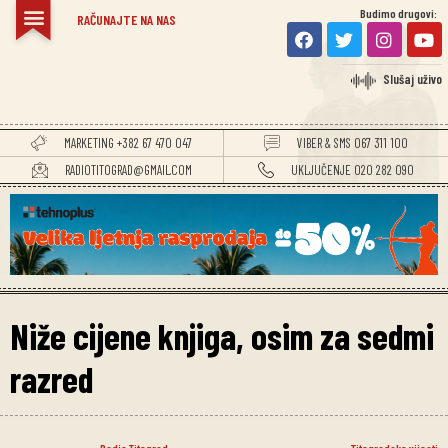
Budimo drugovi:
RAČUNAJTE NA NAS
Slušaj uživo
MARKETING +382 67 470 047
VIBER & SMS 067 311 100
RADIOTITOGRAD@GMAIL.COM
UKLJUČENJE 020 282 090
Niže cijene knjiga, osim za sedmi
razred
Radio Titograd
Titogradske vijesti