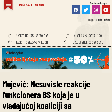
Budimo drugovi:
RAČUNAJTE NA NAS
Slušaj uživo
MARKETING +382 67 470 047
VIBER & SMS 067 311 100
RADIOTITOGRAD@GMAIL.COM
UKLJUČENJE 020 282 090
Mujević: Nesuvisle reakcije
funkcionera BS koja je u
vladajućoj koaliciji sa