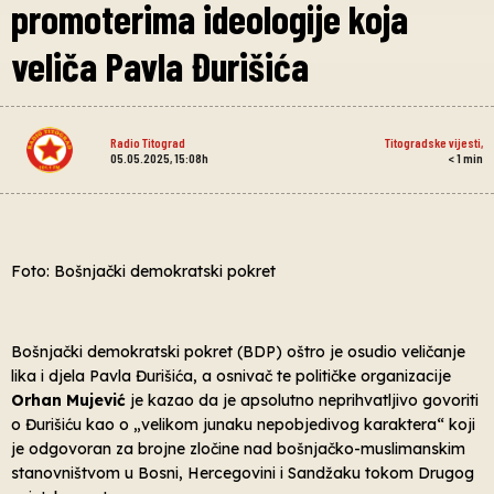
promoterima ideologije koja
veliča Pavla Đurišića
Radio Titograd
Titogradske vijesti
,
05.05.2025, 15:08h
< 1
min
Foto: Bošnjački demokratski pokret
Bošnjački demokratski pokret (BDP) oštro je osudio veličanje
lika i djela Pavla Đurišića, a osnivač te političke organizacije
Orhan Mujević
je kazao da je apsolutno neprihvatljivo govoriti
o Đurišiću kao o „velikom junaku nepobjedivog karaktera“ koji
je odgovoran za brojne zločine nad bošnjačko-muslimanskim
stanovništvom u Bosni, Hercegovini i Sandžaku tokom Drugog