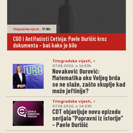
Titogradske vijesti
,
,
17:16h
CGO i Antifašisti Cetinja: Pavle Đurišić kroz
dokumenta – baš kako je bilo
Titogradske vijesti
,
07.08.2026. u 16:53h
Novaković Đurović:
Matematika oko Veljeg brda
se ne slaže, zašto skuplje kad
može jeftinije?
Titogradske vijesti
,
07.08.2026. u 14:29h
CDT objavljuje novu epizodu
serijala “Popravni iz istorije”
– Pavle Đurišić