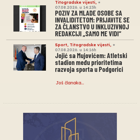
Titogradske vijesti
,
07.08.2026. u 14:23h
POZIV ZA MLADE OSOBE SA
INVALIDITETOM: PRIJAVITE SE
ZA ČLANSTVO U INKLUZIVNOJ
REDAKCIJI „SAMO ME VIDI“
Sport
,
Titogradske vijesti
,
07.08.2026. u 14:16h
Jojić sa Mujovićem: Atletski
stadion među prioritetima
razvoja sporta u Podgorici
Još članaka…