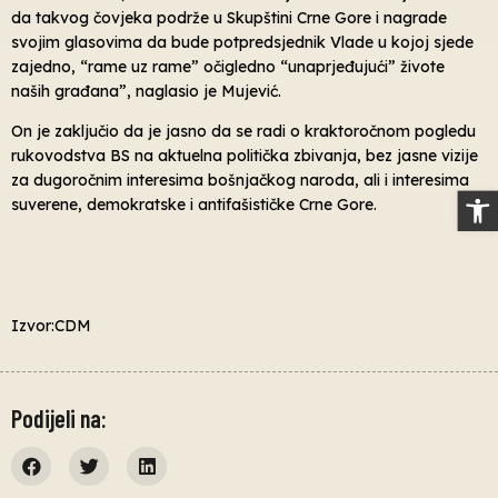
da takvog čovjeka podrže u Skupštini Crne Gore i nagrade
svojim glasovima da bude potpredsjednik Vlade u kojoj sjede
zajedno, “rame uz rame” očigledno “unaprjeđujući” živote
naših građana”, naglasio je Mujević.
On je zaključio da je jasno da se radi o kraktoročnom pogledu
rukovodstva BS na aktuelna politička zbivanja, bez jasne vizije
za dugoročnim interesima bošnjačkog naroda, ali i interesima
Op
suverene, demokratske i antifašističke Crne Gore.
Izvor:CDM
Podijeli na: