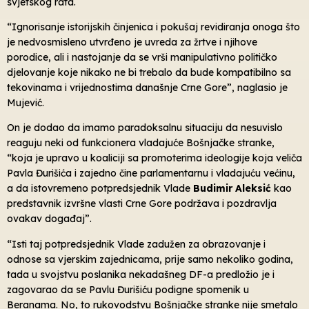
svjetskog rata.
“Ignorisanje istorijskih činjenica i pokušaj revidiranja onoga što
je nedvosmisleno utvrđeno je uvreda za žrtve i njihove
porodice, ali i nastojanje da se vrši manipulativno političko
djelovanje koje nikako ne bi trebalo da bude kompatibilno sa
tekovinama i vrijednostima današnje Crne Gore”, naglasio je
Mujević.
On je dodao da imamo paradoksalnu situaciju da nesuvislo
reaguju neki od funkcionera vladajuće Bošnjačke stranke,
“koja je upravo u koaliciji sa promoterima ideologije koja veliča
Pavla Đurišića i zajedno čine parlamentarnu i vladajuću većinu,
a da istovremeno potpredsjednik Vlade
Budimir Aleksić
kao
predstavnik izvršne vlasti Crne Gore podržava i pozdravlja
ovakav događaj”.
“Isti taj potpredsjednik Vlade zadužen za obrazovanje i
odnose sa vjerskim zajednicama, prije samo nekoliko godina,
tada u svojstvu poslanika nekadašneg DF-a predložio je i
zagovarao da se Pavlu Đurišiću podigne spomenik u
Beranama. No, to rukovodstvu Bošnjačke stranke nije smetalo