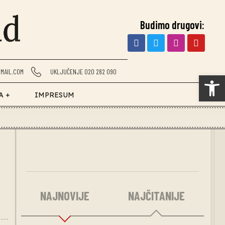
Budimo drugovi:
MAIL.COM
UKLJUČENJE 020 282 090
Op
A +
IMPRESUM
NAJNOVIJE
NAJČITANIJE