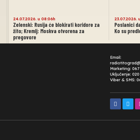
24.07.2026. u 08:06h
23.07.2026. 
Zelenski: Rusija će blokirati koridore za
Poslanici d
žito; Kremlj: Moskva otvorena za
Ko su predl
pregovore
Email:
radiotitograd
Marketing: 067
Uključenje: 02
Viber & SMS: 0