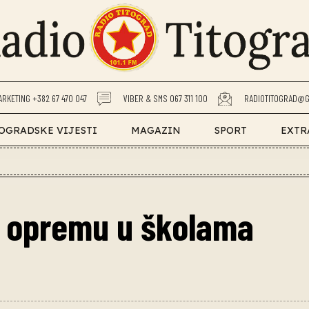
ARKETING +382 67 470 047
VIBER & SMS 067 311 100
RADIOTITOGRAD@G
OGRADSKE VIJESTI
MAGAZIN
SPORT
EXTR
u opremu u školama