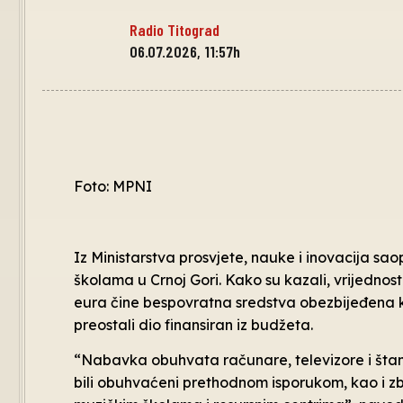
Radio Titograd
06.07.2026, 11:57h
Foto: MPNI
Iz Ministarstva prosvjete, nauke i inovacija sa
školama u Crnoj Gori. Kako su kazali, vrijedno
eura čine bespovratna sredstva obezbijeđena k
preostali dio finansiran iz budžeta.
“Nabavka obuhvata računare, televizore i štam
bili obuhvaćeni prethodnom isporukom, kao i zb