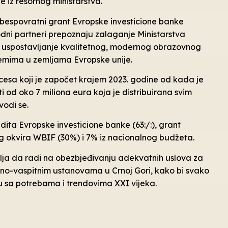
 iz resornog ministarstva.
i bespovratni grant Evropske investicione banke
dni partneri prepoznaju zalaganje Ministarstva
za uspostavljanje kvalitetnog, modernog obrazovnog
stemima u zemljama Evropske unije.
ocesa koji je započet krajem 2023. godine od kada je
od oko 7 miliona eura koja je distribuirana svim
odi se.
ita Evropske investicione banke (63:/:), grant
 okvira WBIF (30%) i 7% iz nacionalnog budžeta.
avlja da radi na obezbjeđivanju adekvatnih uslova za
no-vaspitnim ustanovama u Crnoj Gori, kako bi svako
u sa potrebama i trendovima XXI vijeka.