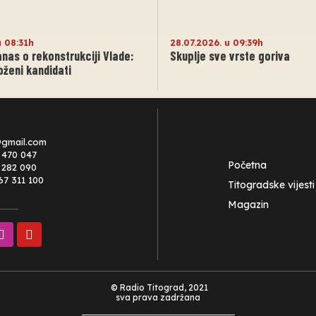
u 08:31h
28.07.2026. u 09:39h
anas o rekonstrukciji Vlade:
Skuplje sve vrste goriva
oženi kandidati
@gmail.com
 470 047
Početna
0 282 090
67 311 100
Titogradske vijesti
Magazin
© Radio Titograd, 2021
sva prava zadržana