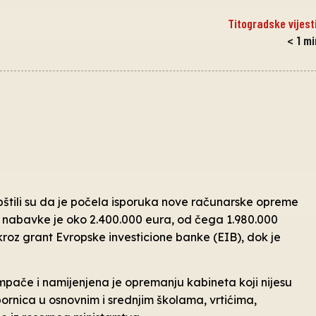
Titogradske vijest
< 1
mi
opštili su da je počela isporuka nove računarske opreme
st nabavke je oko 2.400.000 eura, od čega 1.980.000
roz grant Evropske investicione banke (EIB), dok je
pače i namijenjena je opremanju kabineta koji nijesu
ornica u osnovnim i srednjim školama, vrtićima,