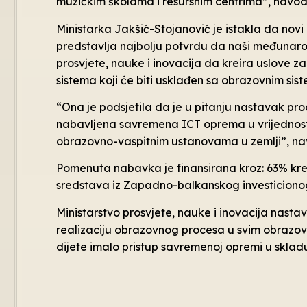
muzičkim školama i resursnim centrima”, navode
Ministarka Jakšić-Stojanović je istakla da nov
predstavlja najbolju potvrdu da naši međunaro
prosvjete, nauke i inovacija da kreira uslove 
sistema koji će biti usklađen sa obrazovnim si
“Ona je podsjetila da je u pitanju nastavak pr
nabavljena savremena ICT oprema u vrijednosti 
obrazovno-vaspitnim ustanovama u zemlji”, nav
Pomenuta nabavka je finansirana kroz: 63% kred
sredstava iz Zapadno-balkanskog investicionog
Ministarstvo prosvjete, nauke i inovacija nast
realizaciju obrazovnog procesa u svim obrazov
dijete imalo pristup savremenoj opremi u sklad