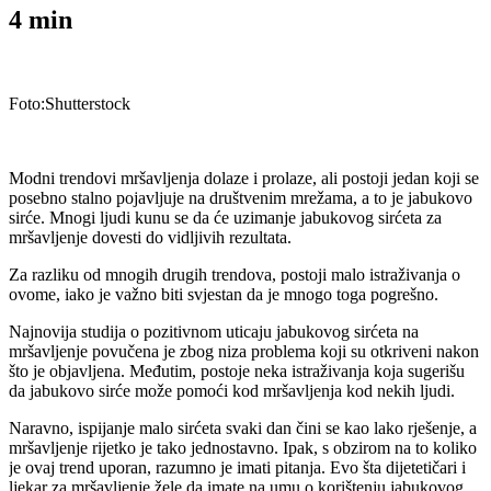
4
min
Foto:Shutterstock
Modni trendovi mršavljenja dolaze i prolaze, ali postoji jedan koji se
posebno stalno pojavljuje na društvenim mrežama, a to je jabukovo
sirće. Mnogi ljudi kunu se da će uzimanje jabukovog sirćeta za
mršavljenje dovesti do vidljivih rezultata.
Za razliku od mnogih drugih trendova, postoji malo istraživanja o
ovome, iako je važno biti svjestan da je mnogo toga pogrešno.
Najnovija studija o pozitivnom uticaju jabukovog sirćeta na
mršavljenje povučena je zbog niza problema koji su otkriveni nakon
što je objavljena. Međutim, postoje neka istraživanja koja sugerišu
da jabukovo sirće može pomoći kod mršavljenja kod nekih ljudi.
Naravno, ispijanje malo sirćeta svaki dan čini se kao lako rješenje, a
mršavljenje rijetko je tako jednostavno. Ipak, s obzirom na to koliko
je ovaj trend uporan, razumno je imati pitanja. Evo šta dijetetičari i
ljekar za mršavljenje žele da imate na umu o korištenju jabukovog