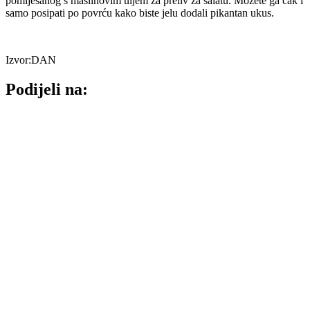
pomiješanog s maslinovim uljem za preliv za salatu. Možete ga čak i
samo posipati po povrću kako biste jelu dodali pikantan ukus.
Izvor:DAN
Podijeli na: