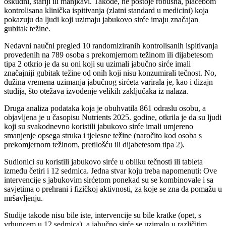
oskudni, stariji ili manjkavi. Takođe, ne postoje robusna, placebom
kontrolisana klinička ispitivanja (zlatni standard u medicini) koja
pokazuju da ljudi koji uzimaju jabukovo sirće imaju značajan
gubitak težine.
Nedavni naučni pregled 10 randomiziranih kontrolisanih ispitivanja
provedenih na 789 osoba s prekomjernom težinom ili dijabetesom
tipa 2 otkrio je da su oni koji su uzimali jabučno sirće imali
značajniji gubitak težine od onih koji nisu konzumirali tečnost. No,
dužina vremena uzimanja jabučnog sirćeta varirala je, kao i dizajn
studija, što otežava izvođenje velikih zaključaka iz nalaza.
Druga analiza podataka koja je obuhvatila 861 odraslu osobu, a
objavljena je u časopisu Nutrients 2025. godine, otkrila je da su ljudi
koji su svakodnevno koristili jabukovo sirće imali umjereno
smanjenje opsega struka i tjelesne težine (naročito kod osoba s
prekomjernom težinom, pretilošću ili dijabetesom tipa 2).
Sudionici su koristili jabukovo sirće u obliku tečnosti ili tableta
između četiri i 12 sedmica. Jedna stvar koju treba napomenuti: Ove
intervencije s jabukovim sirćetom ponekad su se kombinovale i sa
savjetima o prehrani i fizičkoj aktivnosti, za koje se zna da pomažu u
mršavljenju.
Studije takođe nisu bile iste, intervencije su bile kratke (opet, s
vrhuncem u 12 sedmica), a jabučno sirće se uzimalo u različitim