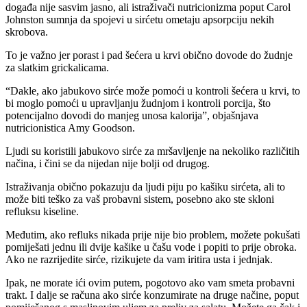
događa nije sasvim jasno, ali istraživači nutricionizma poput Carol
Johnston sumnja da spojevi u sirćetu ometaju apsorpciju nekih
skrobova.
To je važno jer porast i pad šećera u krvi obično dovode do žudnje
za slatkim grickalicama.
“Dakle, ako jabukovo sirće može pomoći u kontroli šećera u krvi, to
bi moglo pomoći u upravljanju žudnjom i kontroli porcija, što
potencijalno dovodi do manjeg unosa kalorija”, objašnjava
nutricionistica Amy Goodson.
Ljudi su koristili jabukovo sirće za mršavljenje na nekoliko različitih
načina, i čini se da nijedan nije bolji od drugog.
Istraživanja obično pokazuju da ljudi piju po kašiku sirćeta, ali to
može biti teško za vaš probavni sistem, posebno ako ste skloni
refluksu kiseline.
Međutim, ako refluks nikada prije nije bio problem, možete pokušati
pomiješati jednu ili dvije kašike u čašu vode i popiti to prije obroka.
Ako ne razrijedite sirće, rizikujete da vam iritira usta i jednjak.
Ipak, ne morate ići ovim putem, pogotovo ako vam smeta probavni
trakt. I dalje se računa ako sirće konzumirate na druge načine, poput