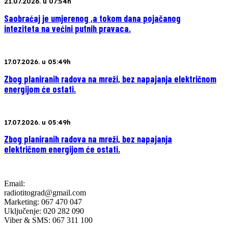
21.07.2026. u 07:54h
Saobraćaj je umjerenog ,a tokom dana pojačanog
inteziteta na većini putnih pravaca.
17.07.2026. u 05:49h
Zbog planiranih radova na mreži, bez napajanja električnom
energijom će ostati.
17.07.2026. u 05:49h
Zbog planiranih radova na mreži, bez napajanja
električnom energijom će ostati.
Email:
radiotitograd@gmail.com
Marketing: 067 470 047
Uključenje: 020 282 090
Viber & SMS: 067 311 100