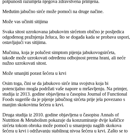
potpunosti razumjela njegova zdravstvena primjena.
Međutim jabučno sirće može pomoći na druge načine.
Može vas učiniti sitijima
Svaka sitost uzrokovana jabukovim sirćetom obično je posljedica
odgođenog pražnjenja želuca, što se događa kada se probava uspori,
ostavljajući vas sitijima.
Mučnina, koja je polučest simptom pijenja jabukovogsirćeta,
takođe može uzrokovati određenu odbojnost prema hrani, ali neće
nužno uzrokovati sitost.
Može smanjiti porast šećera u krvi
Osim toga, čini se da jabukovo sirće ima svojstva koja bi
potencijalno mogla podržati vaše napore u mršavljenju. Na primjer,
studija iz 2013. godine objavljena u časopisu Journal of Functional
Foods sugeriše da je pijenje jabučnog sirćeta prije jela povezano s
manjim skokovima šećera u krvi.
Druga studija iz 2010. godine objavljena u časopisu Annals of
Nutrition & Metabolism pokazuje da konzumiranje dvije kašičice
sirćeta tokom obroka može pomoći u smanjenju naglih skokova
šećera u krvi i održavanju stabilnog nivoa šećera u krvi. Zašto se to