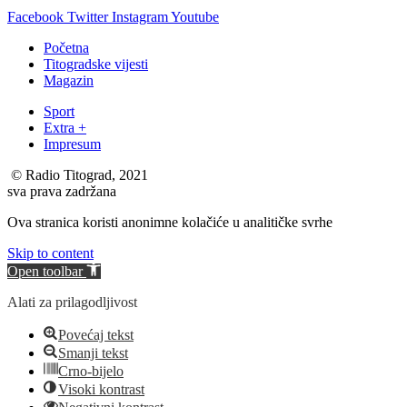
Facebook
Twitter
Instagram
Youtube
Početna
Titogradske vijesti
Magazin
Sport
Extra +
Impresum
© Radio Titograd, 2021
sva prava zadržana
Ova stranica koristi anonimne kolačiće u analitičke svrhe
Skip to content
Open toolbar
Alati za prilagodljivost
Povećaj tekst
Smanji tekst
Crno-bijelo
Visoki kontrast