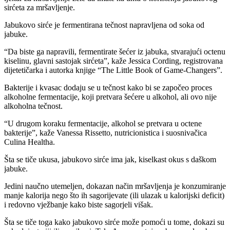
sirćeta za mršavljenje.
Jabukovo sirće je fermentirana tečnost napravljena od soka od
jabuke.
“Da biste ga napravili, fermentirate šećer iz jabuka, stvarajući octenu
kiselinu, glavni sastojak sirćeta”, kaže Jessica Cording, registrovana
dijetetičarka i autorka knjige “The Little Book of Game-Changers”.
Bakterije i kvasac dodaju se u tečnost kako bi se započeo proces
alkoholne fermentacije, koji pretvara šećere u alkohol, ali ovo nije
alkoholna tečnost.
“U drugom koraku fermentacije, alkohol se pretvara u octene
bakterije”, kaže Vanessa Rissetto, nutricionistica i suosnivačica
Culina Healtha.
Šta se tiče ukusa, jabukovo sirće ima jak, kiselkast okus s daškom
jabuke.
Jedini naučno utemeljen, dokazan način mršavljenja je konzumiranje
manje kalorija nego što ih sagorijevate (ili ulazak u kalorijski deficit)
i redovno vježbanje kako biste sagorjeli višak.
Šta se tiče toga kako jabukovo sirće može pomoći u tome, dokazi su