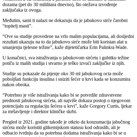
dozama (pet do 30 mililitara dnevno), što otežava izvođenje
zaključaka iz ovoga.
Međutim, sami ti nalazi ne dokazuju da je jabukovo sirće čarobni
“topitelj masti”.
“Ove su studije provedene na vrlo malim populacijama, ali dosljedni
rezultati ukazuju na to da jabukovo sirće može biti koristan alat u
smanjenju tjelesne težine”, kaže dijetetičarka Erin Palinksi-Wade.
U konačnici, sva istraživanja o jabukovom sirćetu i gubitku težine
potiču iz malih studija i stvarno je teško izvući zaključke iz njih.
Studije su pokazale da pijenje oko 30 ml jabukovog octa može
poboljšati funkciju insulina i sniziti šećer u krvi kada se konzumira
nakon obroka.
“Potrebno je više istraživanja kako bi se potvrdile zdravstvene
prednosti jabukovog sirćeta, ali najviše dokaza postoji o njegovom
potencijalu za regulaciju šećera u krvi”, kaže Gregory Curtis, ljekar
za mršavljenje i direktor kliničke skrbi.
Pregled iz 2021. godine takođe je otkrio da konzumacija jabučnog
sirćeta može koristiti glikemijskom statusu kod odraslih, ali je
odbacio tvrdnju da su potrebna dodatna istraživanja kako bi se u