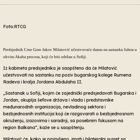
Foto:RTCG
Predsjednik Crne Gore Jakov Milatović učestvovaće danas na sastanku lidera u
okviru Akaba procesa, koji će biti održan u Sofiji.
Iz kabineta predsjednika je saopšteno da će Milatović
učestvovati na sastanku na poziv bugarskog kolege Rumena
Radeva i kralja Jordana Abdulaha II.
„Sastanak u Sofiji, kojim će zajednički predsjedavati Bugarska i
Jordan, okuplja šefove država i vlada i predstavnike
međunarodnih organizacija, nevladinog sektora i
bezbjednosnih institucija koji će razgovarati o bezbjednosnom
okruženju, izazovima i saradnji, sa posebnim fokusom na
region Balkana“, kaže se u saopštenju.
Milatović će, kako je najavljeno, imati i bilateralni susret sa