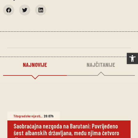
Op
NAJNOVIJE
NAJČITANIJE
Titogradske vijesti
,
,
20:07h
Saobraćajna nezgoda na Barutani: Povrijeđeno
šest albanskih državljana, među njima četvoro