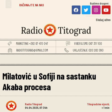
Budimo drugovi:
RAČUNAJTE NA NAS
Slušaj uživo
MARKETING +382 67 470 047
VIBER & SMS 067 311 100
RADIOTITOGRAD@GMAIL.COM
UKLJUČENJE 020 282 090
Milatović u Sofiji na sastanku
Akaba procesa
Radio Titograd
Titogradske vijesti
,
04.04.2025, 07:34h
< 1
min