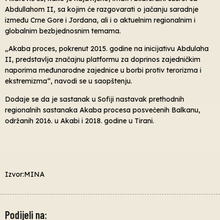
Abdullahom II, sa kojim će razgovarati o jačanju saradnje
između Crne Gore i Jordana, ali i o aktuelnim regionalnim i
globalnim bezbjednosnim temama.
„Akaba proces, pokrenut 2015. godine na inicijativu Abdulaha
II, predstavlja značajnu platformu za doprinos zajedničkim
naporima međunarodne zajednice u borbi protiv terorizma i
ekstremizma“, navodi se u saopštenju.
Dodaje se da je sastanak u Sofiji nastavak prethodnih
regionalnih sastanaka Akaba procesa posvećenih Balkanu,
održanih 2016. u Akabi i 2018. godine u Tirani.
Izvor:MINA
Podijeli na: