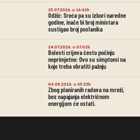
25.07.2026. u 16:42h
Odžić: Sreća pa su izbori naredne
godine, inače bi broj ministara
sustigao broj poslanika
24.07.2026. u 07:02h
Bolesti crijeva često počinju
neprimjetno: Ovo su simptomi na
koje treba obratiti pažnju
04.08.2026. u 05:23h
Zbog planiranih radova na mreži,
bez napajanja električnom
energijom će ostati.