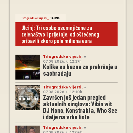
Titogradske vijesti
,
,
14:09h
Ulcinj: Tri osobe osumnjičene za
zelenaštvo i prijetnje, od oštećenog
pribavili skoro pola miliona eura
Titogradske vijesti
,
07.08.2026. u 12:17h
Kolike su kazne za prekršaje u
saobraćaju
Titogradske vijesti
,
07.08.2026. u 12:10h
Završen još jedan pregled
aktuelnih singlova: Vibin wit
DJ Mono, Konstrakta, Who See
i dalje na vrhu liste
Titogradske vijesti
,
07.08.2026. u 12:06h