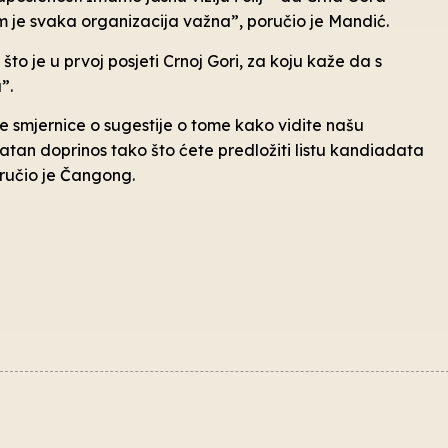
am je svaka organizacija važna”, poručio je Mandić.
što je u prvoj posjeti Crnoj Gori, za koju kaže da s
”.
 smjernice o sugestije o tome kako vidite našu
tan doprinos tako što ćete predložiti listu kandiadata
oručio je Čangong.