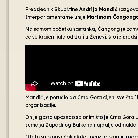
Predsjednik Skupštine
Andrija Mandić
razgova
Interparlamentarne unije
Martinom Čangong
Na samom početku sastanka, Čangong je zamoli
će se krajem jula održati u Ženevi, što je preds
Mandić je poručio da Crna Gora cijeni sve što 
organizacije.
On je gosta upoznao sa onim što je Crna Gora ur
zemalja Zapadnog Balkana najdalje odmakla 
“Uz to smo povećali plate i penzije, smanjili nez