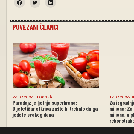
POVEZANI ČLANCI
26.07.2026. u 06:18h
17.07.2026. 
Paradajz je ljetnja superhrana:
Za izgradnj
Dijetetičar otkriva zašto bi trebalo da ga
miliona: Z
jedete svakog dana
miliona, u p
rekonstrukc