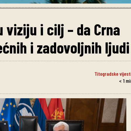
iziju i cilj – da Crna
ćnih i zadovoljnih ljudi
Titogradske vijest
< 1
mi