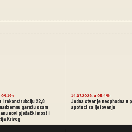
u 09:19h
14.07.2026. u 05:49h
u i rekonstrukciju 22,8
Jedna stvar je neophodna u p
a nadzemnu garažu osam
apoteci za ljetovanje
lanu novi pješački most i
ija Krivog