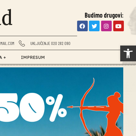
Budimo drugovi:
MAIL.COM
UKLJUČENJE 020 282 090
Op
A +
IMPRESUM