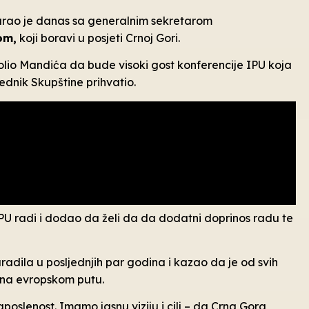
rao je danas sa generalnim sekretarom
om,
koji boravi u posjeti Crnoj Gori.
o Mandića da bude visoki gost konferencije IPU koja
jednik Skupštine prihvatio.
IPU radi i dodao da želi da da dodatni doprinos radu te
adila u posljednjih par godina i kazao da je od svih
na evropskom putu.
aposlenost. Imamo jasnu viziju i cilj – da Crna Gora