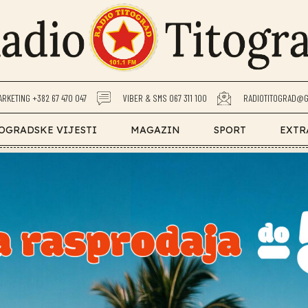
ARKETING +382 67 470 047
VIBER & SMS 067 311 100
RADIOTITOGRAD@G
OGRADSKE VIJESTI
MAGAZIN
SPORT
EXTR