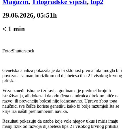
Magazin
,
Titogradske vijesti
,
top2
29.06.2026, 05:51h
< 1
min
Foto:Shutterstock
Genetska analiza pokazala je da bi sklonost prema luku mogla biti
povezana sa manjim rizikom od dijabetesa tipa 2 i visokog krvnog
pritiska.
Veza između ishrane i zdravlja godinama je predmet brojnih
istraživanja, ali dokazati da određena namirnica direktno utiče na
razvoj ili prevenciju bolesti nije jednostavno. Upravo zbog toga
naučnici sve češće koriste genetiku kako bi bolje razumjeli šta se
krije iza naših prehrambenih navika.
Rezultati pokazuju da osobe koje vole njegov ukus i miris imaju
manji rizik od razvoja dijabetesa tipa 2 i visokog krvnog pritiska.