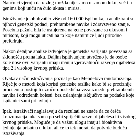
Naučnici vjeruju da razlog možda nije samo u samom luku, već i u
genima koji utiču na čulo ukusa i mirisa.
Istraživanje je obuhvatilo više od 160.000 ispitanika, a analizirani su
njihovi genetski podaci, prehrambene navike i zdravstveno stanje.
Posebna pažnja bila je usmjerena na gene povezane sa ukusom i
mirisom, koji mogu uticati na to koje namirnice ljudi prirodno
preferiraju.
Nakon detaljne analize izdvojena je genetska varijanta povezana sa
sklonošću prema luku. Daljim ispitivanjem utvrđeno je da osobe
koje nose ovu varijantu imaju manju vjerovatnoću razvoja dijabetesa
tipa 2 i visokog krvnog pritiska.
Ovakav način istraživanja poznat je kao Mendelova randomizacija.
Riječ je o metodi koja koristi genetske razlike kako bi se preciznije
procijenilo postoji li uzročno-posledična veza između prehrambenih
navika i određenih bolesti, bez oslanjanja isključivo na podatke koje
ispitanici sami prijavljuju.
Ipak, istraživači naglašavaju da rezultati ne znače da će češća
konzumacija luka sama po sebi spriječiti razvoj dijabetesa ili visokog
krvnog pritiska. Moguće je da važnu ulogu imaju i bioaktivna
jedinjenja prisutna u luku, ali će to tek morati da potvrde buduća
istraživanja.