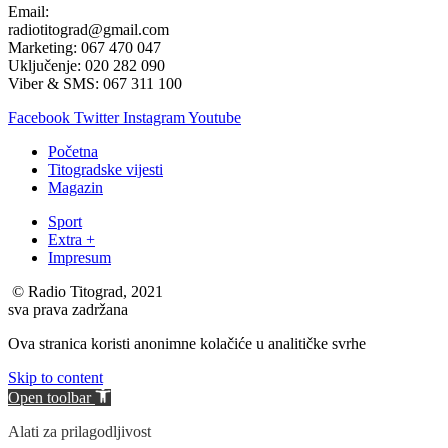
Email:
radiotitograd@gmail.com
Marketing: 067 470 047
Uključenje: 020 282 090
Viber & SMS: 067 311 100
Facebook
Twitter
Instagram
Youtube
Početna
Titogradske vijesti
Magazin
Sport
Extra +
Impresum
© Radio Titograd, 2021
sva prava zadržana
Ova stranica koristi anonimne kolačiće u analitičke svrhe
Skip to content
Open toolbar
Alati za prilagodljivost