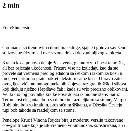
2
min
Foto:Shutterstock
Godinama su trendovima dominirale duge, sjajne i gotovo savršeno
stilizovane frizure, ali ove sezone dolazi do zanimljivog zaokreta.
Kratka kosa ponovo deluje ženstveno, glamurozno i beskrajno šik,
ali bez osjećaja ukočenosti. Frizure vise ne izgledaju kao da ste
provele sat vremena pred ogledalom sa četkom i lakom za kosu u
ruci, već prirodno prate pokret i teksturu same kose. Upravo zato
ovog ljeta viđamo mnogo mekanih slojeva, razigranih šiški i stilova
koji djeluju nježno i lepršavo čak i kada su vrlo precizno oblikovani.
Veliki dio tog povratka kratke kose dolazi iz modne sfere. Sarliz
Teron nosi elegantan bob sa dubokim razdjeljkom sa strane, Margo
Robi bira bob sa kratkim, prozračnim šiškama, a Džesika Čestejn
tupi bob takođe sa razdeljkom sa strane.
Penelope Kruz i Vinona Rajder biraju modernu verziju takozvane
cowgirl frizure koja je istovremeno voluminozna, sofisticirana, ali i
opušteno lepršava.