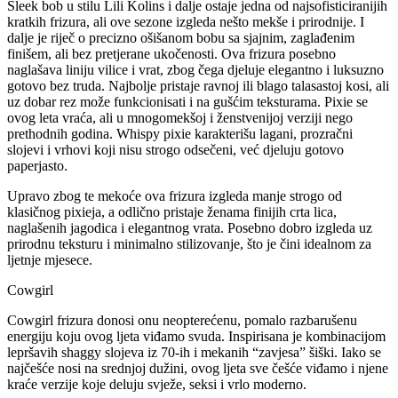
Sleek bob u stilu Lili Kolins i dalje ostaje jedna od najsofisticiranijih
kratkih frizura, ali ove sezone izgleda nešto mekše i prirodnije. I
dalje je riječ o precizno ošišanom bobu sa sjajnim, zaglađenim
finišem, ali bez pretjerane ukočenosti. Ova frizura posebno
naglašava liniju vilice i vrat, zbog čega djeluje elegantno i luksuzno
gotovo bez truda. Najbolje pristaje ravnoj ili blago talasastoj kosi, ali
uz dobar rez može funkcionisati i na gušćim teksturama. Pixie se
ovog leta vraća, ali u mnogomekšoj i ženstvenijoj verziji nego
prethodnih godina. Whispy pixie karakterišu lagani, prozračni
slojevi i vrhovi koji nisu strogo odsečeni, već djeluju gotovo
paperjasto.
Upravo zbog te mekoće ova frizura izgleda manje strogo od
klasičnog pixieja, a odlično pristaje ženama finijih crta lica,
naglašenih jagodica i elegantnog vrata. Posebno dobro izgleda uz
prirodnu teksturu i minimalno stilizovanje, što je čini idealnom za
ljetnje mjesece.
Cowgirl
Cowgirl frizura donosi onu neopterećenu, pomalo razbarušenu
energiju koju ovog ljeta viđamo svuda. Inspirisana je kombinacijom
lepršavih shaggy slojeva iz 70-ih i mekanih “zavjesa” šiški. Iako se
najčešće nosi na srednjoj dužini, ovog ljeta sve češće viđamo i njene
kraće verzije koje deluju svježe, seksi i vrlo moderno.