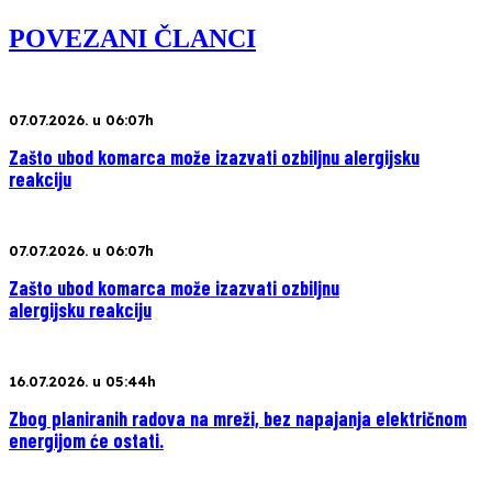
POVEZANI ČLANCI
07.07.2026. u 06:07h
Zašto ubod komarca može izazvati ozbiljnu alergijsku
reakciju
07.07.2026. u 06:07h
Zašto ubod komarca može izazvati ozbiljnu
alergijsku reakciju
16.07.2026. u 05:44h
Zbog planiranih radova na mreži, bez napajanja električnom
energijom će ostati.