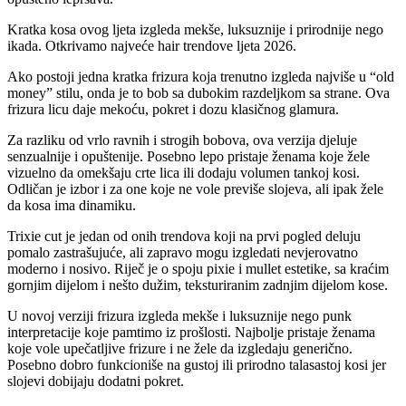
Kratka kosa ovog ljeta izgleda mekše, luksuznije i prirodnije nego
ikada. Otkrivamo najveće hair trendove ljeta 2026.
Ako postoji jedna kratka frizura koja trenutno izgleda najviše u “old
money” stilu, onda je to bob sa dubokim razdeljkom sa strane. Ova
frizura licu daje mekoću, pokret i dozu klasičnog glamura.
Za razliku od vrlo ravnih i strogih bobova, ova verzija djeluje
senzualnije i opuštenije. Posebno lepo pristaje ženama koje žele
vizuelno da omekšaju crte lica ili dodaju volumen tankoj kosi.
Odličan je izbor i za one koje ne vole previše slojeva, ali ipak žele
da kosa ima dinamiku.
Trixie cut je jedan od onih trendova koji na prvi pogled deluju
pomalo zastrašujuće, ali zapravo mogu izgledati nevjerovatno
moderno i nosivo. Riječ je o spoju pixie i mullet estetike, sa kraćim
gornjim dijelom i nešto dužim, teksturiranim zadnjim dijelom kose.
U novoj verziji frizura izgleda mekše i luksuznije nego punk
interpretacije koje pamtimo iz prošlosti. Najbolje pristaje ženama
koje vole upečatljive frizure i ne žele da izgledaju generično.
Posebno dobro funkcioniše na gustoj ili prirodno talasastoj kosi jer
slojevi dobijaju dodatni pokret.