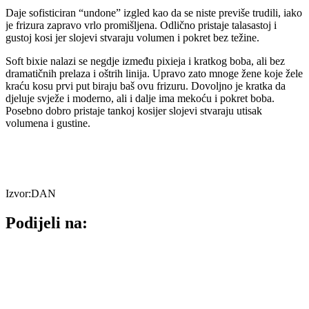
Daje sofisticiran “undone” izgled kao da se niste previše trudili, iako
je frizura zapravo vrlo promišljena. Odlično pristaje talasastoj i
gustoj kosi jer slojevi stvaraju volumen i pokret bez težine.
Soft bixie nalazi se negdje između pixieja i kratkog boba, ali bez
dramatičnih prelaza i oštrih linija. Upravo zato mnoge žene koje žele
kraću kosu prvi put biraju baš ovu frizuru. Dovoljno je kratka da
djeluje svježe i moderno, ali i dalje ima mekoću i pokret boba.
Posebno dobro pristaje tankoj kosijer slojevi stvaraju utisak
volumena i gustine.
Izvor:DAN
Podijeli na: