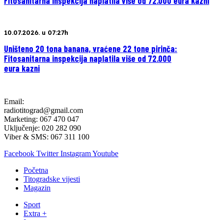
Fitosanitarna inspekcija naplatila više od 72.000 eura kazni
10.07.2026. u 07:27h
Uništeno 20 tona banana, vraćene 22 tone pirinča:
Fitosanitarna inspekcija naplatila više od 72.000
eura kazni
Email:
radiotitograd@gmail.com
Marketing: 067 470 047
Uključenje: 020 282 090
Viber & SMS: 067 311 100
Facebook
Twitter
Instagram
Youtube
Početna
Titogradske vijesti
Magazin
Sport
Extra +