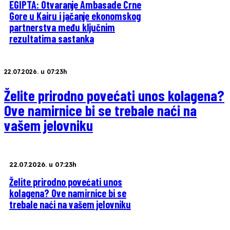
EGIPTA: Otvaranje Ambasade Crne
Gore u Kairu i jačanje ekonomskog
partnerstva među ključnim
rezultatima sastanka
22.07.2026. u 07:23h
Želite prirodno povećati unos kolagena?
Ove namirnice bi se trebale naći na
vašem jelovniku
22.07.2026. u 07:23h
Želite prirodno povećati unos
kolagena? Ove namirnice bi se
trebale naći na vašem jelovniku