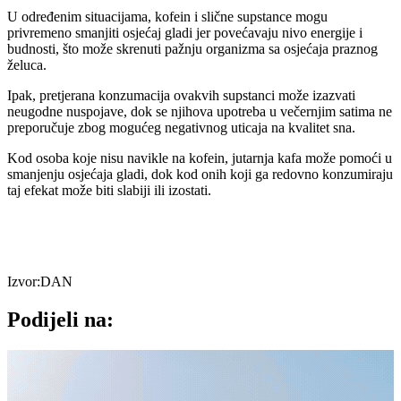
U određenim situacijama, kofein i slične supstance mogu
privremeno smanjiti osjećaj gladi jer povećavaju nivo energije i
budnosti, što može skrenuti pažnju organizma sa osjećaja praznog
želuca.
Ipak, pretjerana konzumacija ovakvih supstanci može izazvati
neugodne nuspojave, dok se njihova upotreba u večernjim satima ne
preporučuje zbog mogućeg negativnog uticaja na kvalitet sna.
Kod osoba koje nisu navikle na kofein, jutarnja kafa može pomoći u
smanjenju osjećaja gladi, dok kod onih koji ga redovno konzumiraju
taj efekat može biti slabiji ili izostati.
Izvor:DAN
Podijeli na: