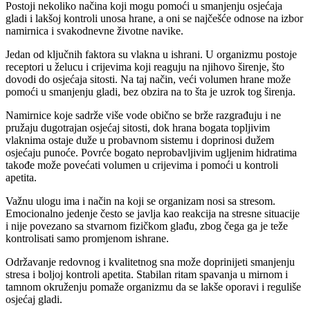
Postoji nekoliko načina koji mogu pomoći u smanjenju osjećaja
gladi i lakšoj kontroli unosa hrane, a oni se najčešće odnose na izbor
namirnica i svakodnevne životne navike.
Jedan od ključnih faktora su vlakna u ishrani. U organizmu postoje
receptori u želucu i crijevima koji reaguju na njihovo širenje, što
dovodi do osjećaja sitosti. Na taj način, veći volumen hrane može
pomoći u smanjenju gladi, bez obzira na to šta je uzrok tog širenja.
Namirnice koje sadrže više vode obično se brže razgrađuju i ne
pružaju dugotrajan osjećaj sitosti, dok hrana bogata topljivim
vlaknima ostaje duže u probavnom sistemu i doprinosi dužem
osjećaju punoće. Povrće bogato neprobavljivim ugljenim hidratima
takođe može povećati volumen u crijevima i pomoći u kontroli
apetita.
Važnu ulogu ima i način na koji se organizam nosi sa stresom.
Emocionalno jedenje često se javlja kao reakcija na stresne situacije
i nije povezano sa stvarnom fizičkom glađu, zbog čega ga je teže
kontrolisati samo promjenom ishrane.
Održavanje redovnog i kvalitetnog sna može doprinijeti smanjenju
stresa i boljoj kontroli apetita. Stabilan ritam spavanja u mirnom i
tamnom okruženju pomaže organizmu da se lakše oporavi i reguliše
osjećaj gladi.