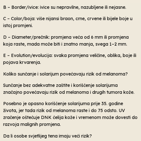
B – Border/ivice: ivice su nepravilne, nazubljene ili nejasne.
C – Color/boja: više nijansi braon, crne, crvene ili bijele boje u
istoj promjeni.
D – Diameter/prečnik: promjena veća od 6 mm ili promjena
koja raste, mada može biti i znatno manja, svega 1–2 mm.
E – Evolution/evolucija: svaka promjena veličine, oblika, boje ili
pojava krvarenja.
Koliko sunčanje i solarijum povećavaju rizik od melanoma?
Sunčanje bez adekvatne zaštite i korišćenje solarijuma
značajno povećavaju rizik od melanoma i drugih tumora kože.
Posebno je opasno korišćenje solarijuma prije 35. godine
života, jer tada rizik od melanoma raste i do 75 odsto. UV
zračenje oštećuje DNK ćelija kože i vremenom može dovesti do
razvoja malignih promjena.
Da li osobe svjetlijeg tena imaju veći rizik?