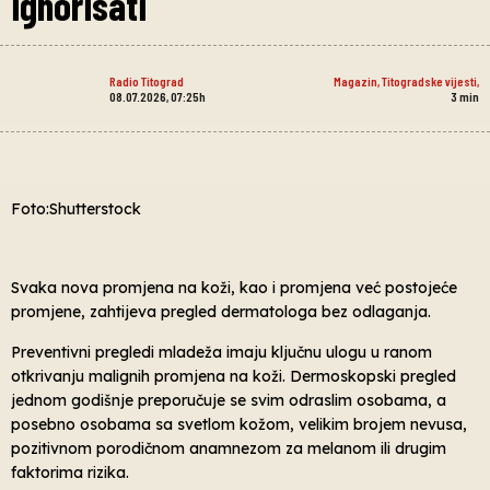
ignorisati
Radio Titograd
Magazin
,
Titogradske vijesti
,
08.07.2026, 07:25h
3
min
Foto:Shutterstock
Svaka nova promjena na koži, kao i promjena već postojeće
promjene, zahtijeva pregled dermatologa bez odlaganja.
Preventivni pregledi mladeža imaju ključnu ulogu u ranom
otkrivanju malignih promjena na koži. Dermoskopski pregled
jednom godišnje preporučuje se svim odraslim osobama, a
posebno osobama sa svetlom kožom, velikim brojem nevusa,
pozitivnom porodičnom anamnezom za melanom ili drugim
faktorima rizika.