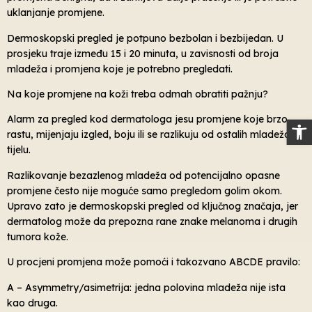
uklanjanje promjene.
Dermoskopski pregled je potpuno bezbolan i bezbijedan. U
prosjeku traje između 15 i 20 minuta, u zavisnosti od broja
mladeža i promjena koje je potrebno pregledati.
Na koje promjene na koži treba odmah obratiti pažnju?
Alarm za pregled kod dermatologa jesu promjene koje brzo
Op
rastu, mijenjaju izgled, boju ili se razlikuju od ostalih mladeža na
tijelu.
Razlikovanje bezazlenog mladeža od potencijalno opasne
promjene često nije moguće samo pregledom golim okom.
Upravo zato je dermoskopski pregled od ključnog značaja, jer
dermatolog može da prepozna rane znake melanoma i drugih
tumora kože.
U procjeni promjena može pomoći i takozvano ABCDE pravilo:
A – Asymmetry/asimetrija: jedna polovina mladeža nije ista
kao druga.