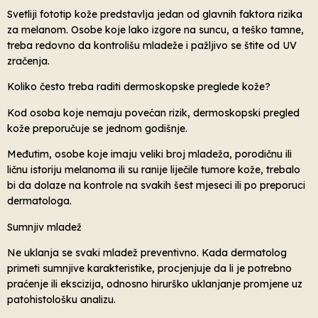
Svetliji fototip kože predstavlja jedan od glavnih faktora rizika
za melanom. Osobe koje lako izgore na suncu, a teško tamne,
treba redovno da kontrolišu mladeže i pažljivo se štite od UV
zračenja.
Koliko često treba raditi dermoskopske preglede kože?
Kod osoba koje nemaju povećan rizik, dermoskopski pregled
kože preporučuje se jednom godišnje.
Međutim, osobe koje imaju veliki broj mladeža, porodičnu ili
ličnu istoriju melanoma ili su ranije liječile tumore kože, trebalo
bi da dolaze na kontrole na svakih šest mjeseci ili po preporuci
dermatologa.
Sumnjiv mladež
Ne uklanja se svaki mladež preventivno. Kada dermatolog
primeti sumnjive karakteristike, procjenjuje da li je potrebno
praćenje ili ekscizija, odnosno hirurško uklanjanje promjene uz
patohistološku analizu.