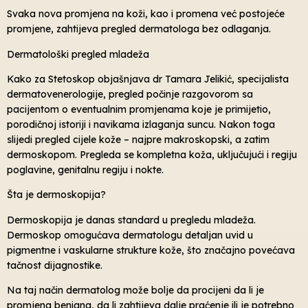
Svaka nova promjena na koži, kao i promena već postojeće
promjene, zahtijeva pregled dermatologa bez odlaganja.
Dermatološki pregled mladeža
Kako za Stetoskop objašnjava dr Tamara Jelikić, specijalista
dermatovenerologije, pregled počinje razgovorom sa
pacijentom o eventualnim promjenama koje je primijetio,
porodičnoj istoriji i navikama izlaganja suncu. Nakon toga
slijedi pregled cijele kože – najpre makroskopski, a zatim
dermoskopom. Pregleda se kompletna koža, uključujući i regiju
poglavine, genitalnu regiju i nokte.
Šta je dermoskopija?
Dermoskopija je danas standard u pregledu mladeža.
Dermoskop omogućava dermatologu detaljan uvid u
pigmentne i vaskularne strukture kože, što značajno povećava
tačnost dijagnostike.
Na taj način dermatolog može bolje da procijeni da li je
promjena benigna, da li zahtijeva dalje praćenje ili je potrebno