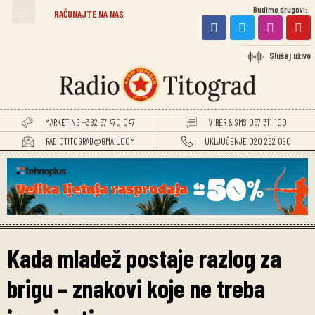
Budimo drugovi:
TITOGRADSKE VIJESTI
RAČUNAJTE NA NAS
Slušaj uživo
MARKETING +382 67 470 047
VIBER & SMS 067 311 100
RADIOTITOGRAD@GMAIL.COM
UKLJUČENJE 020 282 090
Kada mladež postaje razlog za
brigu – znakovi koje ne treba