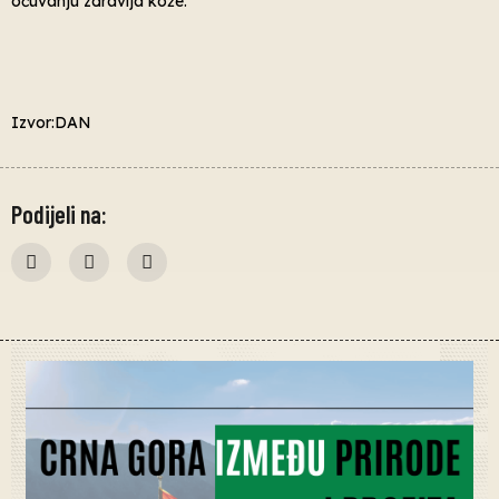
očuvanju zdravlja kože.
Izvor:DAN
Podijeli na: