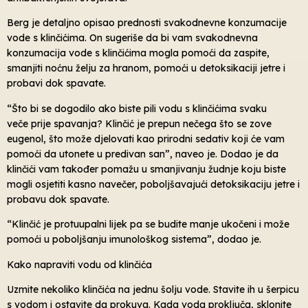
Berg je detaljno opisao prednosti svakodnevne konzumacije
vode s klinčićima. On sugeriše da bi vam svakodnevna
konzumacija vode s klinčićima mogla pomoći da zaspite,
smanjiti noćnu želju za hranom, pomoći u detoksikaciji jetre i
probavi dok spavate.
“Što bi se dogodilo ako biste pili vodu s klinčićima svaku
veče prije spavanja? Klinčić je prepun nečega što se zove
eugenol, što može djelovati kao prirodni sedativ koji će vam
pomoći da utonete u predivan san”, naveo je. Dodao je da
klinčići vam također pomažu u smanjivanju žudnje koju biste
mogli osjetiti kasno navečer, poboljšavajući detoksikaciju jetre i
probavu dok spavate.
“Klinčić je protuupalni lijek pa se budite manje ukočeni i može
pomoći u poboljšanju imunološkog sistema”, dodao je.
Kako napraviti vodu od klinčića
Uzmite nekoliko klinčića na jednu šolju vode. Stavite ih u šerpicu
s vodom i ostavite da prokuva. Kada voda proključa, sklonite