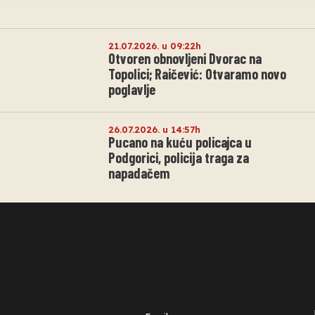
21.07.2026. u 09:22h
Otvoren obnovljeni Dvorac na
Topolici; Raičević: Otvaramo novo
poglavlje
26.07.2026. u 14:57h
Pucano na kuću policajca u
Podgorici, policija traga za
napadačem