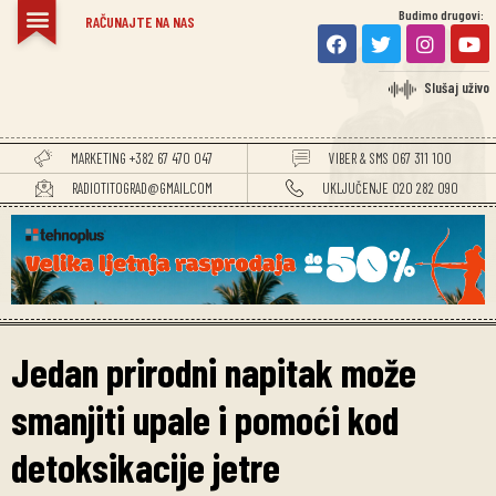
Budimo drugovi:
RAČUNAJTE NA NAS
Slušaj uživo
MARKETING +382 67 470 047
VIBER & SMS 067 311 100
RADIOTITOGRAD@GMAIL.COM
UKLJUČENJE 020 282 090
Jedan prirodni napitak može
smanjiti upale i pomoći kod
detoksikacije jetre