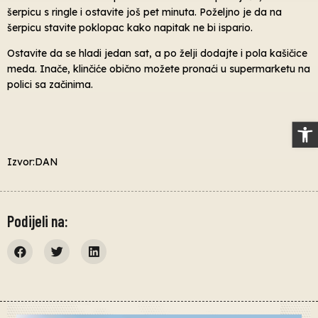
šerpicu s ringle i ostavite još pet minuta. Poželjno je da na
šerpicu stavite poklopac kako napitak ne bi ispario.
Ostavite da se hladi jedan sat, a po želji dodajte i pola kašičice
meda. Inače, klinčiće obično možete pronaći u supermarketu na
polici sa začinima.
Op
Izvor:DAN
Podijeli na: