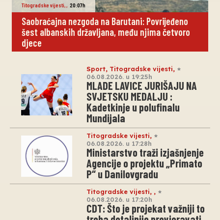
Titogradske vijesti
,
,
20:07h
Saobraćajna nezgoda na Barutani: Povrijeđeno
šest albanskih državljana, među njima četvoro
djece
Sport
,
Titogradske vijesti
,
06.08.2026. u 19:25h
MLADE LAVICE JURIŠAJU NA
SVJETSKU MEDALJU :
Kadetkinje u polufinalu
Mundijala
Titogradske vijesti
,
06.08.2026. u 17:28h
Ministarstvo traži izjašnjenje
Agencije o projektu „Primato
P“ u Danilovgradu
Titogradske vijesti
,
,
06.08.2026. u 17:20h
CDT: Što je projekat važniji to
treba detaljnije provjeravati