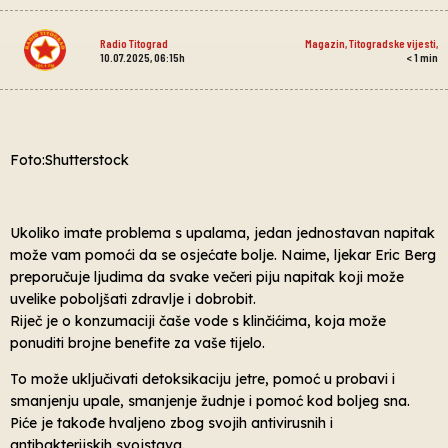
Radio Titograd
Magazin
,
Titogradske vijesti
,
10.07.2025, 06:15h
< 1
min
Foto:Shutterstock
Ukoliko imate problema s upalama, jedan jednostavan napitak
može vam pomoći da se osjećate bolje. Naime, ljekar Eric Berg
preporučuje ljudima da svake večeri piju napitak koji može
uvelike poboljšati zdravlje i dobrobit.
Riječ je o konzumaciji čaše vode s klinčićima, koja može
ponuditi brojne benefite za vaše tijelo.
To može uključivati detoksikaciju jetre, pomoć u probavi i
smanjenju upale, smanjenje žudnje i pomoć kod boljeg sna.
Piće je takođe hvaljeno zbog svojih antivirusnih i
antibakterijskih svojstava.