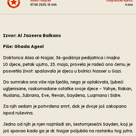
07.06.2025, 10:44h
4
min
Izvor: Al Jazeera Balkans
Piše: Ghada Ageel
Doktorica Alaa al-Najjar, 36-godišnja pedijatrica i majka
10 djece, petak ujutro, 23. maja, provela je radeći ono čemu je
posvetila život: spašavala je djecu u bolnici Nasser u Gazi.
Do sumraka ona više nije liječila, nego je oplakivala, ljubeći
ugljenisane, raskomadane ostatke svoje djece – Yahye, Rakan,
Ruslana, Jubrana, Eve, Revan, Saydena, Luqmana i Sidre.
Za njih sedam je potvrđena smrt, dok je dvoje još zakopano
ispod ruševina.
Jedno od njih je njen najmlađi sin, šestomjesečni Sayden, koji je
još spavao kada ga je dr. Najjar poljubila na rastanku tog jutra.