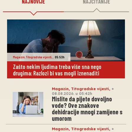
NAJNOVIJE
NAJČITANIJE
Magazin
,
Titogradske vijesti
,
,
05:53h
Zašto nekim ljudima treba više sna nego
drugima: Razlozi bi vas mogli iznenaditi
Magazin
,
Titogradske vijesti
,
08.08.2026. u 05:42h
Mislite da pijete dovoljno
vode? Ove znakove
dehidracije mnogi zamijene s
umorom
Magazin
,
Titogradske vijesti
,