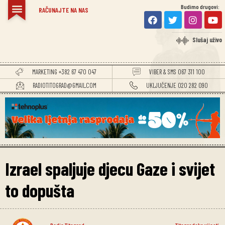
Budimo drugovi:
RAČUNAJTE NA NAS
Slušaj uživo
MARKETING +382 67 470 047
VIBER & SMS 067 311 100
RADIOTITOGRAD@GMAIL.COM
UKLJUČENJE 020 282 090
Izrael spaljuje djecu Gaze i svijet
to dopušta
Radio Titograd
Titogradske vijesti
,