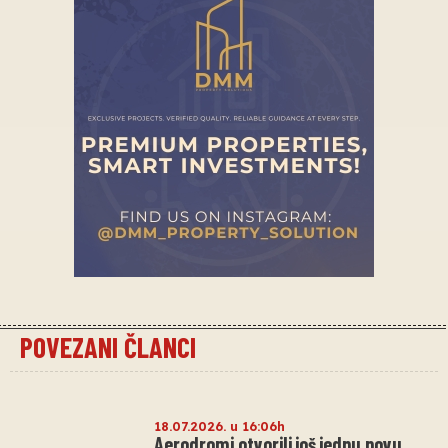
POVEZANI ČLANCI
18.07.2026. u 16:06h
Aerodromi otvorili još jednu novu