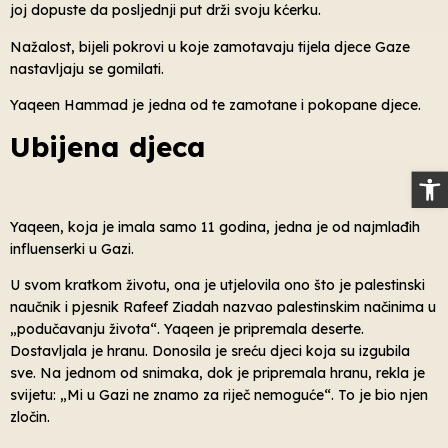
joj dopuste da posljednji put drži svoju kćerku.
Nažalost, bijeli pokrovi u koje zamotavaju tijela djece Gaze
nastavljaju se gomilati.
Yaqeen Hammad je jedna od te zamotane i pokopane djece.
Ubijena djeca
Op
Yaqeen, koja je imala samo 11 godina, jedna je od najmlađih
influenserki u Gazi.
U svom kratkom životu, ona je utjelovila ono što je palestinski
naučnik i pjesnik Rafeef Ziadah nazvao palestinskim načinima u
„podučavanju života“. Yaqeen je pripremala deserte.
Dostavljala je hranu. Donosila je sreću djeci koja su izgubila
sve. Na jednom od snimaka, dok je pripremala hranu, rekla je
svijetu: „Mi u Gazi ne znamo za riječ nemoguće“. To je bio njen
zločin.