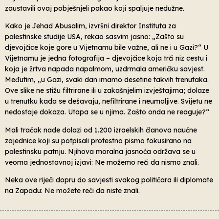
zaustavili ovaj pobješnjeli pakao koji spaljuje nedužne.
Kako je Jehad Abusalim, izvršni direktor Instituta za
palestinske studije USA, rekao sasvim jasno: „Zašto su
djevojčice koje gore u Vijetnamu bile važne, ali ne i u Gazi?“ U
Vijetnamu je jedna fotografija – djevojčice koja trči niz cestu i
koja je žrtva napada napalmom, uzdrmala američku savjest.
Međutim, „u Gazi, svaki dan imamo desetine takvih trenutaka.
Ove slike ne stižu filtrirane ili u zakašnjelim izvještajima; dolaze
u trenutku kada se dešavaju, nefiltrirane i neumoljive. Svijetu ne
nedostaje dokaza. Utapa se u njima. Zašto onda ne reaguje?“
Mali tračak nade dolazi od 1.200 izraelskih članova naučne
zajednice koji su potpisali protestno pismo fokusirano na
palestinsku patnju. Njihova moralna jasnoća održava se u
veoma jednostavnoj izjavi: Ne možemo reći da nismo znali.
Neka ove riječi dopru do savjesti svakog političara ili diplomate
na Zapadu: Ne možete reći da niste znali.