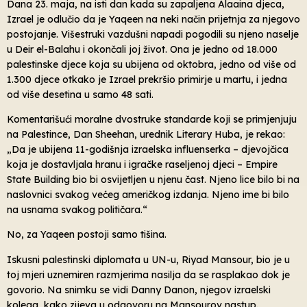
Dana 23. maja, na isti dan kada su zapaljena Alaaina djeca,
Izrael je odlučio da je Yaqeen na neki način prijetnja za njegovo
postojanje. Višestruki vazdušni napadi pogodili su njeno naselje
u Deir el-Balahu i okončali joj život. Ona je jedno od 18.000
palestinske djece koja su ubijena od oktobra, jedno od više od
1.300 djece otkako je Izrael prekršio primirje u martu, i jedna
od više desetina u samo 48 sati.
Komentarišući moralne dvostruke standarde koji se primjenjuju
na Palestince, Dan Sheehan, urednik Literary Huba, je rekao:
„Da je ubijena 11-godišnja izraelska influenserka – djevojčica
koja je dostavljala hranu i igračke raseljenoj djeci – Empire
State Building bio bi osvijetljen u njenu čast. Njeno lice bilo bi na
naslovnici svakog većeg američkog izdanja. Njeno ime bi bilo
na usnama svakog političara.“
No, za Yaqeen postoji samo tišina.
Iskusni palestinski diplomata u UN-u, Riyad Mansour, bio je u
toj mjeri uznemiren razmjerima nasilja da se rasplakao dok je
govorio. Na snimku se vidi Danny Danon, njegov izraelski
kolega, kako zijeva u odgovoru na Mansourov nastup.