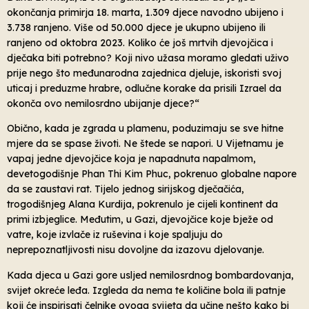
okončanja primirja 18. marta, 1.309 djece navodno ubijeno i
3.738 ranjeno. Više od 50.000 djece je ukupno ubijeno ili
ranjeno od oktobra 2023. Koliko će još mrtvih djevojčica i
dječaka biti potrebno? Koji nivo užasa moramo gledati uživo
prije nego što međunarodna zajednica djeluje, iskoristi svoj
uticaj i preduzme hrabre, odlučne korake da prisili Izrael da
okonča ovo nemilosrdno ubijanje djece?“
Obično, kada je zgrada u plamenu, poduzimaju se sve hitne
mjere da se spase životi. Ne štede se napori. U Vijetnamu je
vapaj jedne djevojčice koja je napadnuta napalmom,
devetogodišnje Phan Thi Kim Phuc, pokrenuo globalne napore
da se zaustavi rat. Tijelo jednog sirijskog dječačića,
trogodišnjeg Alana Kurdija, pokrenulo je cijeli kontinent da
primi izbjeglice. Međutim, u Gazi, djevojčice koje bježe od
vatre, koje izvlače iz ruševina i koje spaljuju do
neprepoznatljivosti nisu dovoljne da izazovu djelovanje.
Kada djeca u Gazi gore usljed nemilosrdnog bombardovanja,
svijet okreće leđa. Izgleda da nema te količine bola ili patnje
koji će inspirisati čelnike ovoga svijeta da učine nešto kako bi