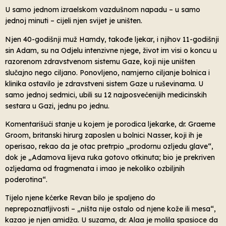
U samo jednom izraelskom vazdušnom napadu – u samo
jednoj minuti – cijeli njen svijet je uništen.
Njen 40-godišnji muž Hamdy, takođe ljekar, i njihov 11-godišnji
sin Adam, su na Odjelu intenzivne njege, život im visi o koncu u
razorenom zdravstvenom sistemu Gaze, koji nije uništen
slučajno nego ciljano. Ponovljeno, namjerno ciljanje bolnica i
klinika ostavilo je zdravstveni sistem Gaze u ruševinama. U
samo jednoj sedmici, ubili su 12 najposvećenijih medicinskih
sestara u Gazi, jednu po jednu.
Komentarišući stanje u kojem je porodica ljekarke, dr. Graeme
Groom, britanski hirurg zaposlen u bolnici Nasser, koji ih je
operisao, rekao da je otac pretrpio „prodornu ozljedu glave“,
dok je „Adamova lijeva ruka gotovo otkinuta; bio je prekriven
ozljedama od fragmenata i imao je nekoliko ozbiljnih
poderotina“.
Tijelo njene kćerke Revan bilo je spaljeno do
neprepoznatljivosti – „ništa nije ostalo od njene kože ili mesa“,
kazao je njen amidža. U suzama, dr. Alaa je molila spasioce da