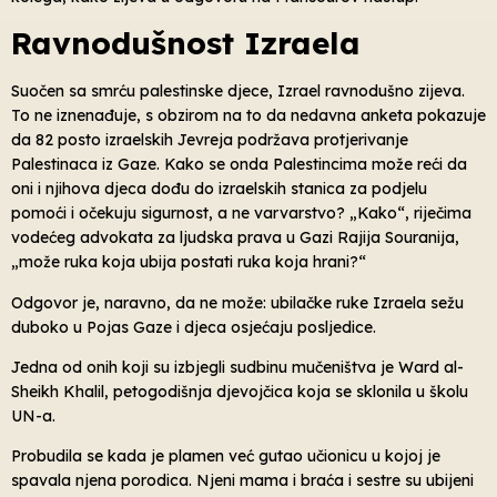
Ravnodušnost Izraela
Suočen sa smrću palestinske djece, Izrael ravnodušno zijeva.
To ne iznenađuje, s obzirom na to da nedavna anketa pokazuje
da 82 posto izraelskih Jevreja podržava protjerivanje
Palestinaca iz Gaze. Kako se onda Palestincima može reći da
oni i njihova djeca dođu do izraelskih stanica za podjelu
pomoći i očekuju sigurnost, a ne varvarstvo? „Kako“, riječima
vodećeg advokata za ljudska prava u Gazi Rajija Souranija,
„može ruka koja ubija postati ruka koja hrani?“
Odgovor je, naravno, da ne može: ubilačke ruke Izraela sežu
duboko u Pojas Gaze i djeca osjećaju posljedice.
Jedna od onih koji su izbjegli sudbinu mučeništva je Ward al-
Sheikh Khalil, petogodišnja djevojčica koja se sklonila u školu
UN-a.
Probudila se kada je plamen već gutao učionicu u kojoj je
spavala njena porodica. Njeni mama i braća i sestre su ubijeni