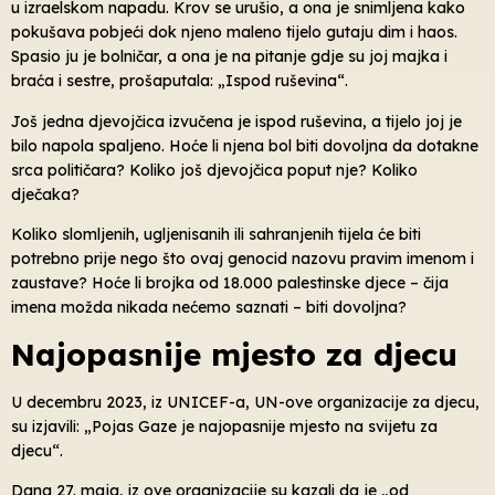
u izraelskom napadu. Krov se urušio, a ona je snimljena kako
pokušava pobjeći dok njeno maleno tijelo gutaju dim i haos.
Spasio ju je bolničar, a ona je na pitanje gdje su joj majka i
braća i sestre, prošaputala: „Ispod ruševina“.
Još jedna djevojčica izvučena je ispod ruševina, a tijelo joj je
bilo napola spaljeno. Hoće li njena bol biti dovoljna da dotakne
srca političara? Koliko još djevojčica poput nje? Koliko
dječaka?
Koliko slomljenih, ugljenisanih ili sahranjenih tijela će biti
potrebno prije nego što ovaj genocid nazovu pravim imenom i
zaustave? Hoće li brojka od 18.000 palestinske djece – čija
imena možda nikada nećemo saznati – biti dovoljna?
Najopasnije mjesto za djecu
U decembru 2023, iz UNICEF-a, UN-ove organizacije za djecu,
su izjavili: „Pojas Gaze je najopasnije mjesto na svijetu za
djecu“.
Dana 27. maja, iz ove organizacije su kazali da je „od