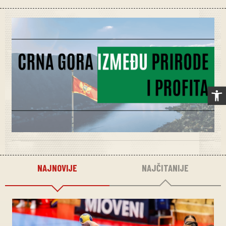
Op
NAJNOVIJE
NAJČITANIJE