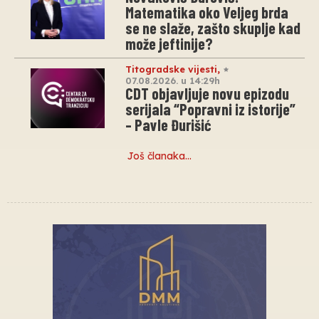
Matematika oko Veljeg brda
se ne slaže, zašto skuplje kad
može jeftinije?
Titogradske vijesti
,
07.08.2026. u 14:29h
CDT objavljuje novu epizodu
serijala “Popravni iz istorije”
– Pavle Đurišić
Još članaka…