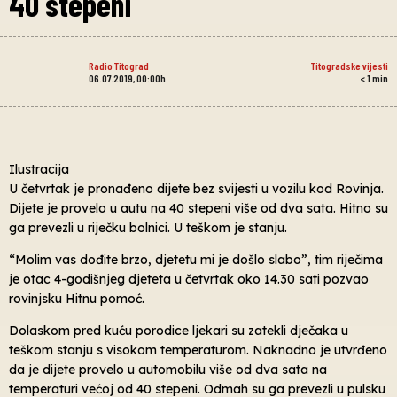
40 stepeni
Radio Titograd
Titogradske vijesti
06.07.2019, 00:00h
< 1
min
Ilustracija
U četvrtak je pronađeno dijete bez svijesti u vozilu kod Rovinja.
Dijete je provelo u autu na 40 stepeni više od dva sata. Hitno su
ga prevezli u riječku bolnici. U teškom je stanju.
“Molim vas dođite brzo, djetetu mi je došlo slabo”, tim riječima
je otac 4-godišnjeg djeteta u četvrtak oko 14.30 sati pozvao
rovinjsku Hitnu pomoć.
Dolaskom pred kuću porodice ljekari su zatekli dječaka u
teškom stanju s visokom temperaturom. Naknadno je utvrđeno
da je dijete provelo u automobilu više od dva sata na
temperaturi većoj od 40 stepeni. Odmah su ga prevezli u pulsku