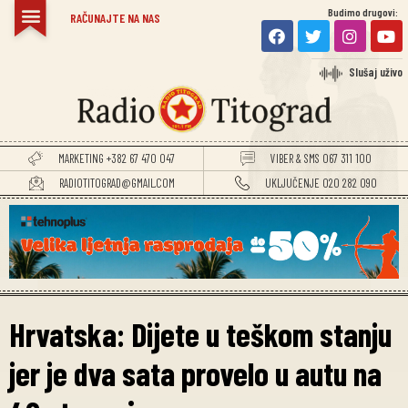
Budimo drugovi:
RAČUNAJTE NA NAS
Slušaj uživo
MARKETING +382 67 470 047
VIBER & SMS 067 311 100
RADIOTITOGRAD@GMAIL.COM
UKLJUČENJE 020 282 090
Hrvatska: Dijete u teškom stanju
jer je dva sata provelo u autu na