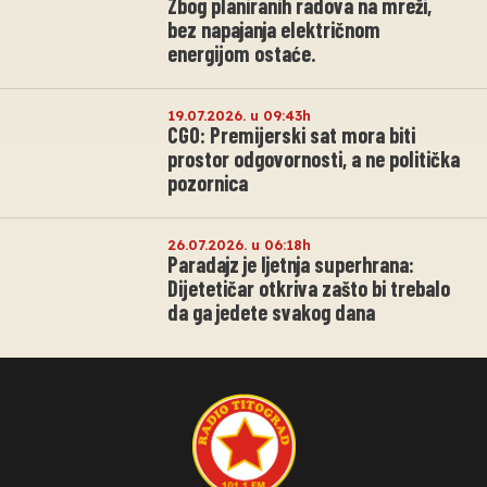
Zbog planiranih radova na mreži,
bez napajanja električnom
energijom ostaće.
19.07.2026. u 09:43h
CGO: Premijerski sat mora biti
prostor odgovornosti, a ne politička
pozornica
26.07.2026. u 06:18h
Paradajz je ljetnja superhrana:
Dijetetičar otkriva zašto bi trebalo
da ga jedete svakog dana