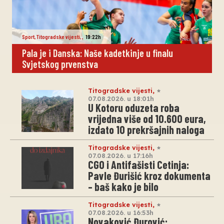
Sport
,
Titogradske vijesti
,
,
19:22h
Pala je i Danska: Naše kadetkinje u finalu
Svjetskog prvenstva
Titogradske vijesti
,
07.08.2026. u 18:01h
U Kotoru oduzeta roba
vrijedna više od 10.600 eura,
izdato 10 prekršajnih naloga
Titogradske vijesti
,
07.08.2026. u 17:16h
CGO i Antifašisti Cetinja:
Pavle Đurišić kroz dokumenta
– baš kako je bilo
Titogradske vijesti
,
07.08.2026. u 16:53h
Novaković Đurović: