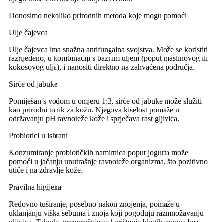
Donosimo nekoliko prirodnih metoda koje mogu pomoći
Ulje čajevca
Ulje čajevca ima snažna antifungalna svojstva. Može se koristiti
razrijeđeno, u kombinaciji s baznim uljem (poput maslinovog ili
kokosovog ulja), i nanositi direktno na zahvaćena područja.
Sirće od jabuke
Pomiješan s vodom u omjeru 1:3, sirće od jabuke može služiti
kao prirodni tonik za kožu. Njegova kiselost pomaže u
održavanju pH ravnoteže kože i sprječava rast gljivica.
Probiotici u ishrani
Konzumiranje probiotičkih namirnica poput jogurta može
pomoći u jačanju unutrašnje ravnoteže organizma, što pozitivno
utiče i na zdravlje kože.
Pravilna higijena
Redovno tuširanje, posebno nakon znojenja, pomaže u
uklanjanju viška sebuma i znoja koji pogoduju razmnožavanju
gljivica. Takođe, preporučuje se korištenje blagih sapuna bez