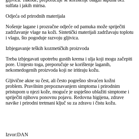
sulfata i jakih mirisa.
Odjeća od prirodnih materijala
Nošenje lagane i prozračne odjeće od pamuka može spriječiti
zadržavanje vlage na koži. Sintetički materijali zadržavaju toplotu
i vlagu, što pogoduje razvoju gljivica.
Izbjegavanje teških kozmetičkih proizvoda
Treba izbjegavati upotrebu gustih krema i ulja koji mogu začepiti
pore. Umjesto toga, preporučuje se korištenje laganih,
nekomedogenih proizvoda koji ne iritiraju kožu.
Gljivične akne su čest, ali često pogrešno shvaćen kožni
problem. Pravilnim prepoznavanjem simptoma i prirodnim
pristupom u njezi kože, moguće je uspješno ublažiti simptome i
spriječiti njihovu ponovnu pojavu. Redovna higijena, zdrave
navike i prirodni tretmani ključ su za zdravu i čistu kožu.
Izvor:DAN