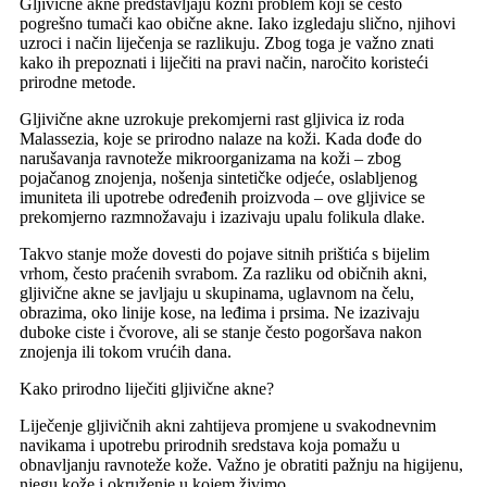
Gljivične akne predstavljaju kožni problem koji se često
pogrešno tumači kao obične akne. Iako izgledaju slično, njihovi
uzroci i način liječenja se razlikuju. Zbog toga je važno znati
kako ih prepoznati i liječiti na pravi način, naročito koristeći
prirodne metode.
Gljivične akne uzrokuje prekomjerni rast gljivica iz roda
Malassezia, koje se prirodno nalaze na koži. Kada dođe do
narušavanja ravnoteže mikroorganizama na koži – zbog
pojačanog znojenja, nošenja sintetičke odjeće, oslabljenog
imuniteta ili upotrebe određenih proizvoda – ove gljivice se
prekomjerno razmnožavaju i izazivaju upalu folikula dlake.
Takvo stanje može dovesti do pojave sitnih prištića s bijelim
vrhom, često praćenih svrabom. Za razliku od običnih akni,
gljivične akne se javljaju u skupinama, uglavnom na čelu,
obrazima, oko linije kose, na leđima i prsima. Ne izazivaju
duboke ciste i čvorove, ali se stanje često pogoršava nakon
znojenja ili tokom vrućih dana.
Kako prirodno liječiti gljivične akne?
Liječenje gljivičnih akni zahtijeva promjene u svakodnevnim
navikama i upotrebu prirodnih sredstava koja pomažu u
obnavljanju ravnoteže kože. Važno je obratiti pažnju na higijenu,
njegu kože i okruženje u kojem živimo.