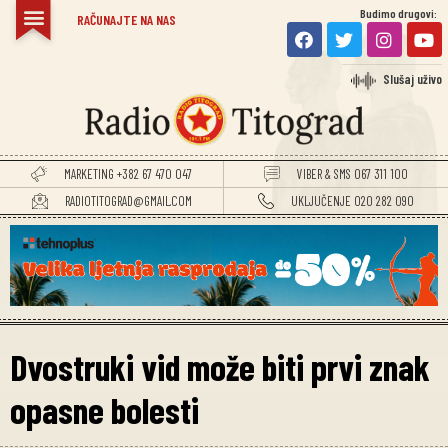
Budimo drugovi:
TITOGRADSKE VIJESTI
RAČUNAJTE NA NAS
Slušaj uživo
MARKETING +382 67 470 047
VIBER & SMS 067 311 100
RADIOTITOGRAD@GMAIL.COM
UKLJUČENJE 020 282 090
Dvostruki vid može biti prvi znak
opasne bolesti