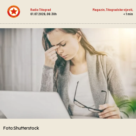
Radio Titograd
Magazin
,
Titogradske vijesti
,
01.07.2026, 06:30h
< 1
min
Foto:Shutterstock