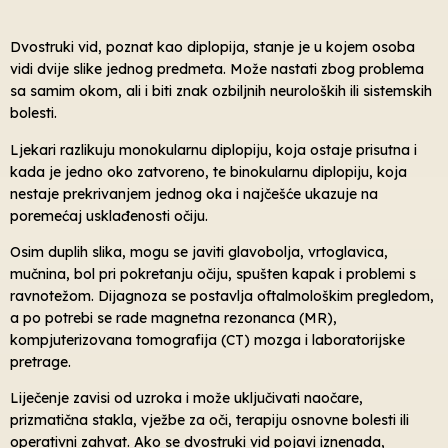
Dvostruki vid, poznat kao diplopija, stanje je u kojem osoba
vidi dvije slike jednog predmeta. Može nastati zbog problema
sa samim okom, ali i biti znak ozbiljnih neuroloških ili sistemskih
bolesti.
Ljekari razlikuju monokularnu diplopiju, koja ostaje prisutna i
kada je jedno oko zatvoreno, te binokularnu diplopiju, koja
nestaje prekrivanjem jednog oka i najčešće ukazuje na
poremećaj usklađenosti očiju.
Osim duplih slika, mogu se javiti glavobolja, vrtoglavica,
mučnina, bol pri pokretanju očiju, spušten kapak i problemi s
ravnotežom. Dijagnoza se postavlja oftalmološkim pregledom,
a po potrebi se rade magnetna rezonanca (MR),
kompjuterizovana tomografija (CT) mozga i laboratorijske
pretrage.
Liječenje zavisi od uzroka i može uključivati naočare,
prizmatična stakla, vježbe za oči, terapiju osnovne bolesti ili
operativni zahvat. Ako se dvostruki vid pojavi iznenada,