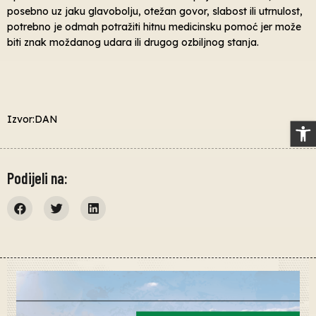
posebno uz jaku glavobolju, otežan govor, slabost ili utrnulost,
potrebno je odmah potražiti hitnu medicinsku pomoć jer može
biti znak moždanog udara ili drugog ozbiljnog stanja.
Izvor:DAN
Op
Podijeli na: