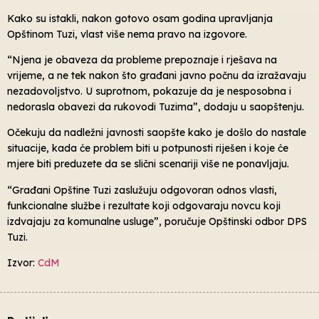
Kako su istakli, nakon gotovo osam godina upravljanja
Opštinom Tuzi, vlast više nema pravo na izgovore.
“Njena je obaveza da probleme prepoznaje i rješava na
vrijeme, a ne tek nakon što građani javno počnu da izražavaju
nezadovoljstvo. U suprotnom, pokazuje da je nesposobna i
nedorasla obavezi da rukovodi Tuzima”, dodaju u saopštenju.
Očekuju da nadležni javnosti saopšte kako je došlo do nastale
situacije, kada će problem biti u potpunosti riješen i koje će
mjere biti preduzete da se slični scenariji više ne ponavljaju.
“Građani Opštine Tuzi zaslužuju odgovoran odnos vlasti,
funkcionalne službe i rezultate koji odgovaraju novcu koji
izdvajaju za komunalne usluge”, poručuje Opštinski odbor DPS
Tuzi.
Izvor:
CdM