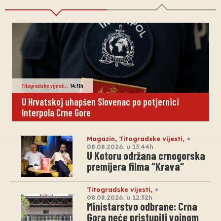
Titogradske vijesti
,
,
14:11h
U Hrvatskoj uhapšen Slovenac po potjernici
Interpola Crne Gore
Magazin
,
Titogradske vijesti
,
08.08.2026. u 13:44h
U Kotoru održana crnogorska
premijera filma “Krava“
Titogradske vijesti
,
08.08.2026. u 12:32h
Ministarstvo odbrane: Crna
Gora neće pristupiti vojnom