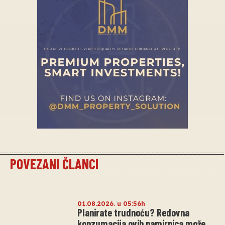
POVEZANI ČLANCI
01.08.2026. u 05:56h
Planirate trudnoću? Redovna
konzumacija ovih namirnica može