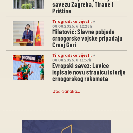
savezu Zagreba, Tirane i
Prištine
Titogradske vijesti
,
08.08.2026. u 12:28h
Milatović: Slavne pobjede
crnogorske vojske pripadaju
Crnoj Gori
Titogradske vijesti
,
08.08.2026. u 11:37h
Evropski savez: Lavice
ispisale novu stranicu istorije
crnogorskog rukometa
Još članaka…