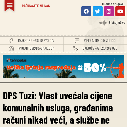
Budimo drugovi:
RAČUNAJTE NA NAS
Slušaj uživo
MARKETING +382 67 470 047
VIBER & SMS 067 311 100
RADIOTITOGRAD@GMAIL.COM
UKLJUČENJE 020 282 090
DPS Tuzi: Vlast uvećala cijene
komunalnih usluga, građanima
računi nikad veći, a službe ne