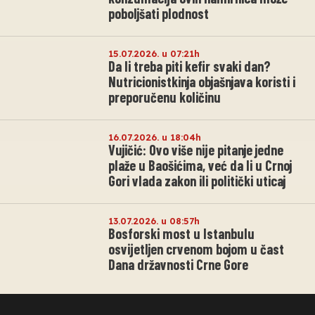
poboljšati plodnost
15.07.2026. u 07:21h
Da li treba piti kefir svaki dan?
Nutricionistkinja objašnjava koristi i
preporučenu količinu
16.07.2026. u 18:04h
Vujičić: Ovo više nije pitanje jedne
plaže u Baošićima, već da li u Crnoj
Gori vlada zakon ili politički uticaj
13.07.2026. u 08:57h
Bosforski most u Istanbulu
osvijetljen crvenom bojom u čast
Dana državnosti Crne Gore