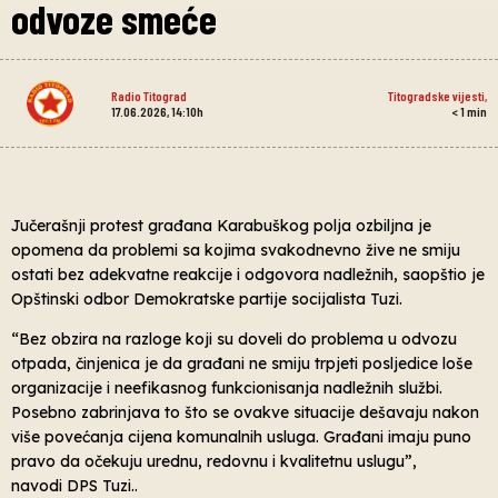
odvoze smeće
Radio Titograd
Titogradske vijesti
,
17.06.2026, 14:10h
< 1
min
Jučerašnji protest građana Karabuškog polja ozbiljna je
opomena da problemi sa kojima svakodnevno žive ne smiju
ostati bez adekvatne reakcije i odgovora nadležnih, saopštio je
Opštinski odbor Demokratske partije socijalista Tuzi.
“Bez obzira na razloge koji su doveli do problema u odvozu
otpada, činjenica je da građani ne smiju trpjeti posljedice loše
organizacije i neefikasnog funkcionisanja nadležnih službi.
Posebno zabrinjava to što se ovakve situacije dešavaju nakon
više povećanja cijena komunalnih usluga. Građani imaju puno
pravo da očekuju urednu, redovnu i kvalitetnu uslugu”,
navodi DPS Tuzi..