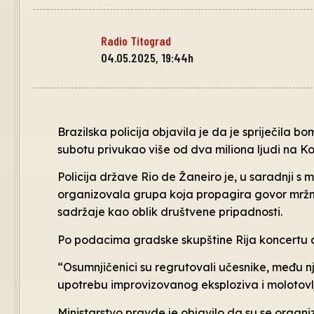
Radio Titograd
04.05.2025, 19:44h
Brazilska policija objavila je da je spriječila 
subotu privukao više od dva miliona ljudi na K
Policija države Rio de Žaneiro je, u saradnji s m
organizovala grupa koja propagira govor mržnje 
sadržaje kao oblik društvene pripadnosti.
Po podacima gradske skupštine Rija koncertu ame
“Osumnjičenici su regrutovali učesnike, među n
upotrebu improvizovanog eksploziva i molotovlje
Ministarstvo pravde je objavilo da su se organ