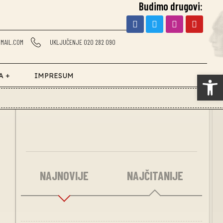
Budimo drugovi:
MAIL.COM
UKLJUČENJE 020 282 090
Op
A +
IMPRESUM
NAJNOVIJE
NAJČITANIJE