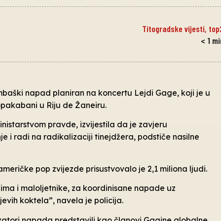
Titogradske vijesti
,
top
< 1
mi
bombaški napad planiran na koncertu Lejdi Gage, koji je u
opakabani u Riju de Žaneiru.
inistarstvom pravde, izvijestila da je zavjeru
i radi na radikalizaciji tinejdžera, podstiče nasilne
ričke pop zvijezde prisustvovalo je 2,1 miliona ljudi.
jima i maloljetnike, za koordinisane napade uz
vih koktela”, navela je policija.
izatori napada predstavili kao članovi Gagine globalne