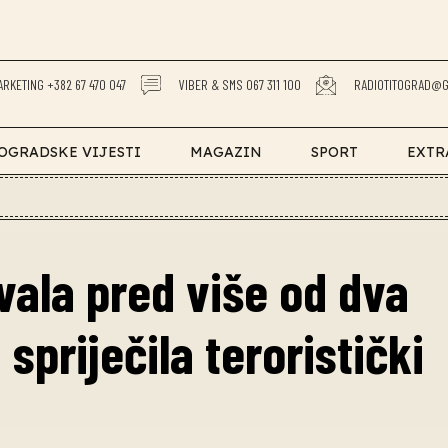
ARKETING +382 67 470 047
VIBER & SMS 067 311 100
RADIOTITOGRAD@G
OGRADSKE VIJESTI
MAGAZIN
SPORT
EXTR
vala pred više od dva
a spriječila teroristički