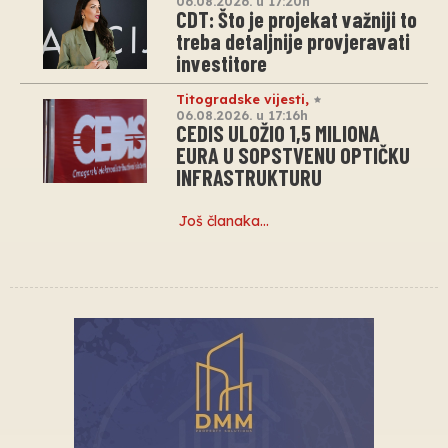
06.08.2026. u 17:20h
CDT: Što je projekat važniji to
treba detaljnije provjeravati
investitore
Titogradske vijesti
,
06.08.2026. u 17:16h
CEDIS ULOŽIO 1,5 MILIONA
EURA U SOPSTVENU OPTIČKU
INFRASTRUKTURU
Još članaka…