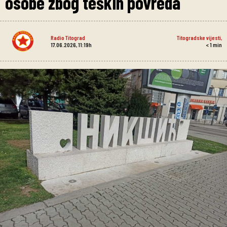
osobe zbog teških povreda
Radio Titograd
Titogradske vijesti
,
17.06.2026, 11:19h
< 1
min