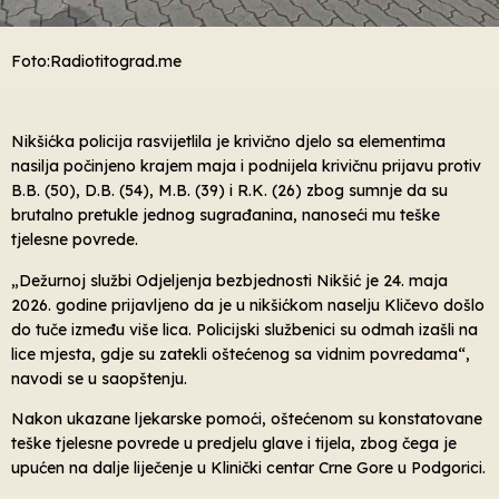
Foto:Radiotitograd.me
Nikšićka policija rasvijetlila je krivično djelo sa elementima
nasilja počinjeno krajem maja i podnijela krivičnu prijavu protiv
B.B. (50), D.B. (54), M.B. (39) i R.K. (26) zbog sumnje da su
brutalno pretukle jednog sugrađanina, nanoseći mu teške
tjelesne povrede.
„Dežurnoj službi Odjeljenja bezbjednosti Nikšić je 24. maja
2026. godine prijavljeno da je u nikšićkom naselju Kličevo došlo
do tuče između više lica. Policijski službenici su odmah izašli na
lice mjesta, gdje su zatekli oštećenog sa vidnim povredama“,
navodi se u saopštenju.
Nakon ukazane ljekarske pomoći, oštećenom su konstatovane
teške tjelesne povrede u predjelu glave i tijela, zbog čega je
upućen na dalje liječenje u Klinički centar Crne Gore u Podgorici.