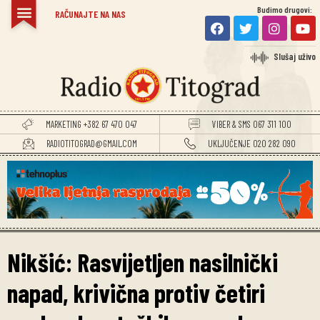
Budimo drugovi:
TITOGRADSKE VIJESTI
RAČUNAJTE NA NAS
Slušaj uživo
MARKETING +382 67 470 047
VIBER & SMS 067 311 100
RADIOTITOGRAD@GMAIL.COM
UKLJUČENJE 020 282 090
Nikšić: Rasvijetljen nasilnički
napad, krivična protiv četiri