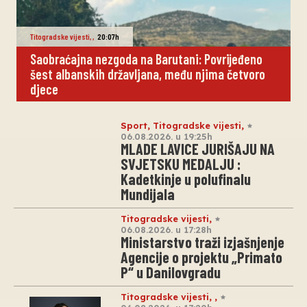
Titogradske vijesti
,
,
20:07h
Saobraćajna nezgoda na Barutani: Povrijeđeno
šest albanskih državljana, među njima četvoro
djece
Sport
,
Titogradske vijesti
,
06.08.2026. u 19:25h
MLADE LAVICE JURIŠAJU NA
SVJETSKU MEDALJU :
Kadetkinje u polufinalu
Mundijala
Titogradske vijesti
,
06.08.2026. u 17:28h
Ministarstvo traži izjašnjenje
Agencije o projektu „Primato
P“ u Danilovgradu
Titogradske vijesti
,
,