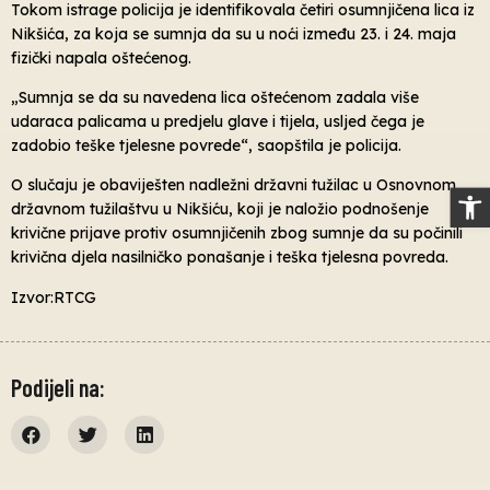
Tokom istrage policija je identifikovala četiri osumnjičena lica iz
Nikšića, za koja se sumnja da su u noći između 23. i 24. maja
fizički napala oštećenog.
„Sumnja se da su navedena lica oštećenom zadala više
udaraca palicama u predjelu glave i tijela, usljed čega je
zadobio teške tjelesne povrede“, saopštila je policija.
O slučaju je obaviješten nadležni državni tužilac u Osnovnom
Op
državnom tužilaštvu u Nikšiću, koji je naložio podnošenje
krivične prijave protiv osumnjičenih zbog sumnje da su počinili
krivična djela nasilničko ponašanje i teška tjelesna povreda.
Izvor:RTCG
Podijeli na: