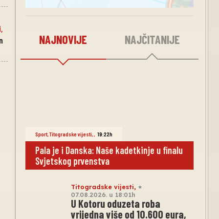
i
,
NAJNOVIJE
NAJČITANIJE
n
Sport
,
Titogradske vijesti
,
,
19:22h
Pala je i Danska: Naše kadetkinje u finalu
Svjetskog prvenstva
Titogradske vijesti
,
07.08.2026. u 18:01h
U Kotoru oduzeta roba
vrijedna više od 10.600 eura,