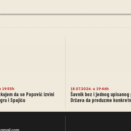
u 19:55h
18.07.2026. u 19:46h
kujem da se Popović izvini
Šavnik bez i jednog upisanog
gru i Spajiću
Država da preduzme konkret
@gmail.com