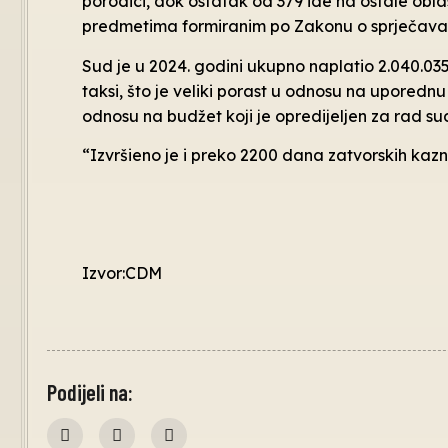
porodici, dok ostatak od 379 ide na ostale obla
predmetima formiranim po Zakonu o sprječavan
Sud je u 2024. godini ukupno naplatio 2.040.03
taksi, što je veliki porast u odnosu na uporednu
odnosu na budžet koji je opredijeljen za rad su
“Izvršieno je i preko 2200 dana zatvorskih kazni
Izvor:CDM
Podijeli na: