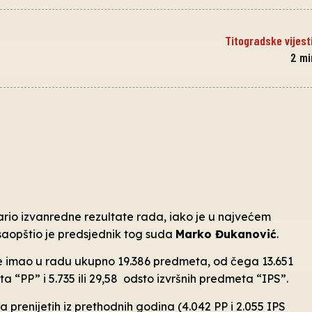
Titogradske vijest
2
mi
ario izvanredne rezultate rada, iako je u najvećem
saopštio je predsjednik tog suda
Marko Đukanović
.
e imao u radu ukupno 19.386 predmeta, od čega 13.651
a “PP” i 5.735 ili 29,58 odsto izvršnih predmeta “IPS”.
 prenijetih iz prethodnih godina (4.042 PP i 2.055 IPS