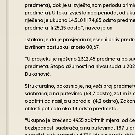
predmeta), dok je u izvještajnom periodu primio
predmeta). U toku izvještajnog perioda, od uku
riješeno je ukupno 14.510 ili 74,85 odsto predm
predmeta ili 25,15 odsto”, naveo je on.
Istakao je da je prosječan mjesečni priliv predm
izvršnom postupku iznosio 00,67.
“U prosjeku je riješeno 1.312,45 predmeta po sudi
predmeta. Stopa ažurnosti na nivou suda u 2024.
Đukanović.
Strukturalno, pokasnio je, najveći broj predmet
saobraćaja na putevima (68,7 odsto), zatim iz 
o zaštiti od nasilja u porodici (4,2 odsto), Zako
oblasti poticalo oko 14 odsto predmeta.
“Ukupno je izrečeno 4955 zaštitnih mjera, od 
bezbjednosti saobraćaja na putevima, 187 u pr