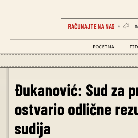
RAČUNAJTE NA NAS
M
POČETNA
TIT
Đukanović: Sud za p
ostvario odlične rez
sudija