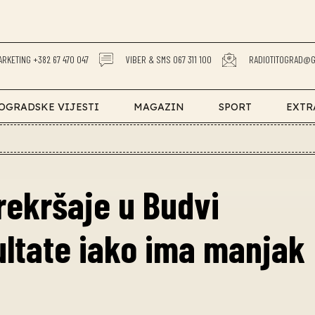
ARKETING +382 67 470 047
VIBER & SMS 067 311 100
RADIOTITOGRAD@G
OGRADSKE VIJESTI
MAGAZIN
SPORT
EXTR
rekršaje u Budvi
ultate iako ima manjak