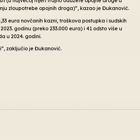
sti (u najvećoj mjeri trajno oduzete opojne droge u
ju zloupotrebe opojnih droga)”, kazao je Đukanović.
5,33 eura novčanih kazni, troškova postupka i sudskih
 2023. godinu (preko 233.000 eura) i 41 odsto više u
da u 2024. godini.
”, zaključio je Đukanović.