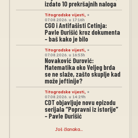
izdato 10 prekršajnih naloga
Titogradske vijesti
,
07.08.2026. u 17:16h
CGO i Antifašisti Cetinja:
Pavle Đurišić kroz dokumenta
– baš kako je bilo
Titogradske vijesti
,
07.08.2026. u 16:53h
Novaković Đurović:
Matematika oko Veljeg brda
se ne slaže, zašto skuplje kad
može jeftinije?
Titogradske vijesti
,
07.08.2026. u 14:29h
CDT objavljuje novu epizodu
serijala “Popravni iz istorije”
– Pavle Đurišić
Još članaka…