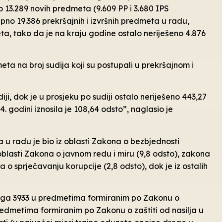
 13.289 novih predmeta (9.609 PP i 3.680 IPS
pno 19.386 prekršajnih i izvršnih predmeta u radu,
eta, tako da je na kraju godine ostalo neriješeno 4.876
eta na broj sudija koji su postupali u prekršajnom i
ji, dok je u prosjeku po sudiji ostalo neriješeno 443,27
 godini iznosila je 108,64 odsto”, naglasio je
a u radu je bio iz oblasti Zakona o bezbjednosti
oblasti Zakona o javnom redu i miru (9,8 odsto), zakona
na o sprječavanju korupcije (2,8 odsto), dok je iz ostalih
čega 3933 u predmetima formiranim po Zakonu o
edmetima formiranim po Zakonu o zaštiti od nasilja u