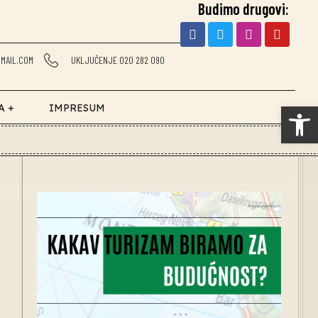
Budimo drugovi:
MAIL.COM
UKLJUČENJE 020 282 090
Op
A +
IMPRESUM