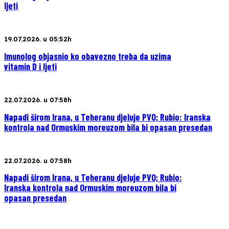
ljeti
19.07.2026. u 05:52h
Imunolog objasnio ko obavezno treba da uzima
vitamin D i ljeti
22.07.2026. u 07:58h
Napadi širom Irana, u Teheranu djeluje PVO; Rubio: Iranska
kontrola nad Ormuskim moreuzom bila bi opasan presedan
22.07.2026. u 07:58h
Napadi širom Irana, u Teheranu djeluje PVO; Rubio:
Iranska kontrola nad Ormuskim moreuzom bila bi
opasan presedan