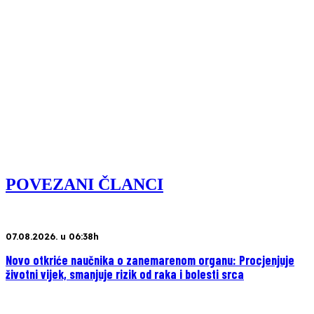
POVEZANI ČLANCI
07.08.2026. u 06:38h
Novo otkriće naučnika o zanemarenom organu: Procjenjuje
životni vijek, smanjuje rizik od raka i bolesti srca