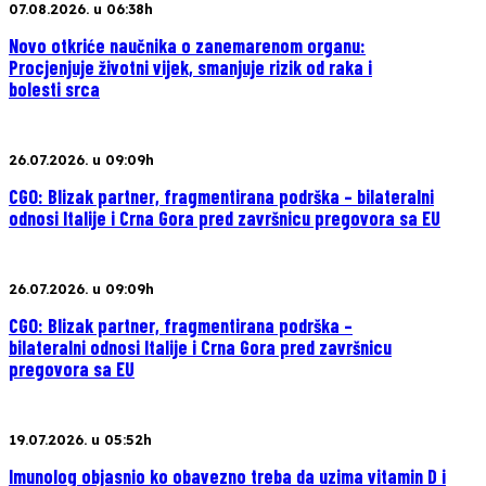
07.08.2026. u 06:38h
Novo otkriće naučnika o zanemarenom organu:
Procjenjuje životni vijek, smanjuje rizik od raka i
bolesti srca
26.07.2026. u 09:09h
CGO: Blizak partner, fragmentirana podrška – bilateralni
odnosi Italije i Crna Gora pred završnicu pregovora sa EU
26.07.2026. u 09:09h
CGO: Blizak partner, fragmentirana podrška –
bilateralni odnosi Italije i Crna Gora pred završnicu
pregovora sa EU
19.07.2026. u 05:52h
Imunolog objasnio ko obavezno treba da uzima vitamin D i