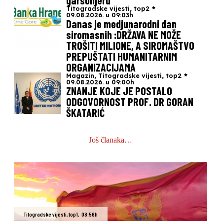
garsonjeru
Titogradske vijesti
,
top2
09.08.2026. u 09:03h
Danas je medjunarodni dan
siromasnih :DRŽAVA NE MOŽE
TROŠITI MILIONE, A SIROMAŠTVO
PREPUŠTATI HUMANITARNIM
ORGANIZACIJAMA
Magazin
,
Titogradske vijesti
,
top2
09.08.2026. u 09:00h
ZNANJE KOJE JE POSTALO
ODGOVORNOST PROF. DR GORAN
ŠKATARIĆ
Još članaka…
Titogradske vijesti
,
top1
,
08:56h