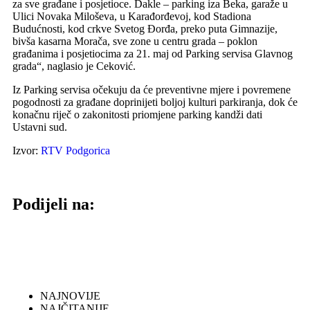
za sve građane i posjetioce. Dakle – parking iza Beka, garaže u
Ulici Novaka Miloševa, u Karađorđevoj, kod Stadiona
Budućnosti, kod crkve Svetog Đorđa, preko puta Gimnazije,
bivša kasarna Morača, sve zone u centru grada – poklon
građanima i posjetiocima za 21. maj od Parking servisa Glavnog
grada“, naglasio je Ceković.
Iz Parking servisa očekuju da će preventivne mjere i povremene
pogodnosti za građane doprinijeti boljoj kulturi parkiranja, dok će
konačnu riječ o zakonitosti priomjene parking kandži dati
Ustavni sud.
Izvor:
RTV Podgorica
Podijeli na:
NAJNOVIJE
NAJČITANIJE