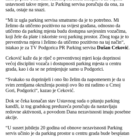
ustavnosti takve mjere, iz Parking servisa poručuju da ona, za
sada, ostaje na snazi.
“Mi iz ugla parking servisa smatramo da je to potrebno. Mi
želimo da utičemo pozitivno na svijest građana, odnosno da
utičemo da parking mjesta budu dostupna savjesnim vozačima,
koji žele da plate i iskoriste svoj parking prostor. Zbog toga je to
preventivna mjera i želimo da utičemo pozitivno na taj način“,
istakao je za TV Podgorica PR Parking servisa
Dušan Ceković
.
Ceković kaže da je riječ o preventivnoj mjeri koja doprinosi
većoj disciplini vozača i dostupnosti parking mjesta u centru
grada, kao i da se ne primjenjuje samo u Podgorici.
“Svakako su doprinijeli i ono što želim da napomenem je da u
svim zemljama okruženja postoji ovo što mi radimo u Crnoj
Gori, Podgorici“, kazao je Ceković.
Dok se čeka konačan stav Ustavnog suda o pitanju parking
kandži, iz tog gradskog preduzeća poručuju da nastavljaju
redovne aktivnosti, a povodom Dana nezavisnosti imaju posebne
akcije.
“U susret jubileju 20 godina od obnove nezavisnosti Parking
servis učinio je da parking prostor u centru grada bude besplatan