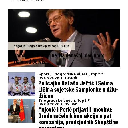
Magazin
,
Titogradske vijesti
,
top2
,
12:05h
Ambasada Palestine: Na današnji dan umro
Mahmud Derviš
Sport
,
Titogradske vijesti
,
top2
09.08.2026. u 10:49h
Policajke Nataša Jeftić i Selma
Ličina svjetske šampionke u džiu-
džicuu
Titogradske vijesti
,
top1
09.08.2026. u 09:09h
Mujović i Perić prijavili imovinu:
Gradonačelnik ima akcije u pet
kompanija, predsjednik Skupštine