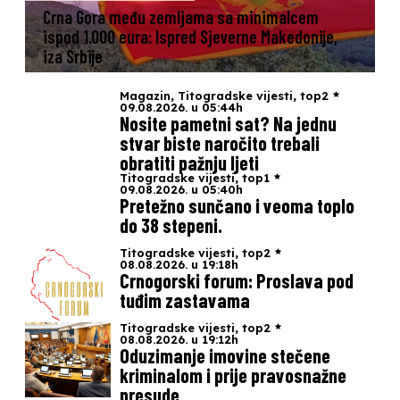
Crna Gora među zemljama sa minimalcem
ispod 1.000 eura: Ispred Sjeverne Makedonije,
iza Srbije
Magazin
,
Titogradske vijesti
,
top2
09.08.2026. u 05:44h
Nosite pametni sat? Na jednu
stvar biste naročito trebali
obratiti pažnju ljeti
Titogradske vijesti
,
top1
09.08.2026. u 05:40h
Pretežno sunčano i veoma toplo
do 38 stepeni.
Titogradske vijesti
,
top2
08.08.2026. u 19:18h
Crnogorski forum: Proslava pod
tuđim zastavama
Titogradske vijesti
,
top2
08.08.2026. u 19:12h
Oduzimanje imovine stečene
kriminalom i prije pravosnažne
presude