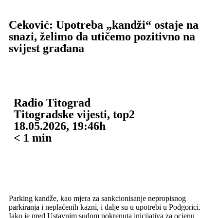
Ceković: Upotreba „kandži“ ostaje na
snazi, želimo da utičemo pozitivno na
svijest građana
Radio Titograd
Titogradske vijesti
,
top2
18.05.2026, 19:46h
< 1
min
Parking kandže, kao mjera za sankcionisanje nepropisnog
parkiranja i neplaćenih kazni, i dalje su u upotrebi u Podgorici.
Iako je pred Ustavnim sudom pokrenuta inicijativa za ocjenu