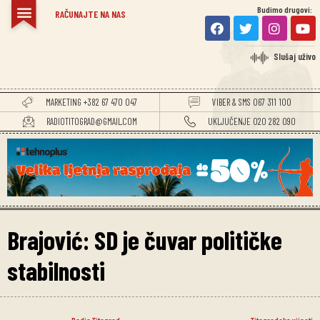
Budimo drugovi:
RAČUNAJTE NA NAS
Slušaj uživo
MARKETING +382 67 470 047
VIBER & SMS 067 311 100
RADIOTITOGRAD@GMAIL.COM
UKLJUČENJE 020 282 090
Brajović: SD je čuvar političke
stabilnosti
Radio Titograd
Titogradske vijesti