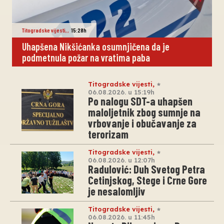
Titogradske vijesti
,
,
15:28h
Uhapšena Nikšićanka osumnjičena da je
podmetnula požar na vratima paba
Titogradske vijesti
,
06.08.2026. u 15:19h
Po nalogu SDT-a uhapšen
maloljetnik zbog sumnje na
vrbovanje i obučavanje za
terorizam
Titogradske vijesti
,
06.08.2026. u 12:07h
Radulović: Duh Svetog Petra
Cetinjskog, Stege i Crne Gore
je nesalomljiv
Titogradske vijesti
,
06.08.2026. u 11:45h