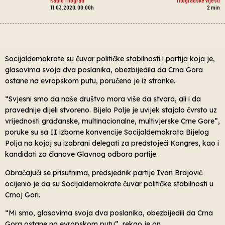
11.03.2020, 00:00h
2
min
Socijaldemokrate su čuvar političke stabilnosti i partija koja je,
glasovima svoja dva poslanika, obezbijedila da Crna Gora
ostane na evropskom putu, poručeno je iz stranke.
“Svjesni smo da naše društvo mora više da stvara, ali i da
pravednije dijeli stvoreno. Bijelo Polje je uvijek stajalo čvrsto uz
vrijednosti građanske, multinacionalne, multivjerske Crne Gore”,
poruke su sa II izborne konvencije Socijaldemokrata Bijelog
Polja na kojoj su izabrani delegati za predstojeći Kongres, kao i
kandidati za članove Glavnog odbora partije.
Obraćajući se prisutnima, predsjednik partije Ivan Brajović
ocijenio je da su Socijaldemokrate čuvar političke stabilnosti u
Crnoj Gori.
“Mi smo, glasovima svoja dva poslanika, obezbijedili da Crna
Gora ostane na evropskom putu”, rekao je on.