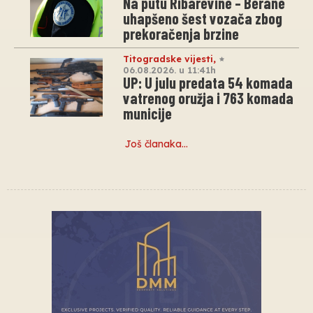
Na putu Ribarevine – Berane
uhapšeno šest vozača zbog
prekoračenja brzine
Titogradske vijesti
,
06.08.2026. u 11:41h
UP: U julu predata 54 komada
vatrenog oružja i 763 komada
municije
Još članaka…