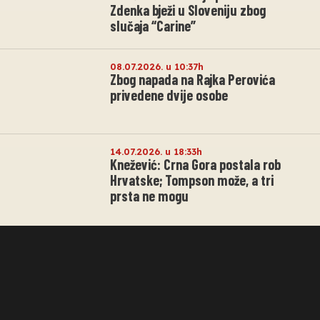
Zdenka bježi u Sloveniju zbog
slučaja “Carine”
08.07.2026. u 10:37h
Zbog napada na Rajka Perovića
privedene dvije osobe
14.07.2026. u 18:33h
Knežević: Crna Gora postala rob
Hrvatske; Tompson može, a tri
prsta ne mogu