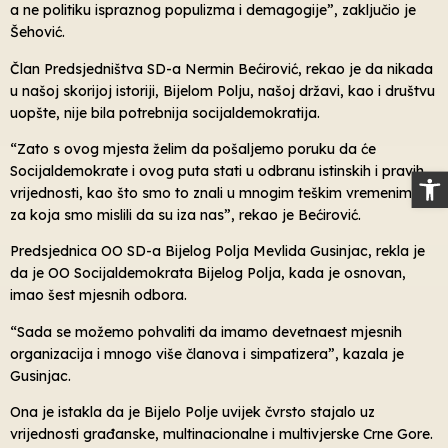
a ne politiku ispraznog populizma i demagogije”, zaključio je
Šehović.
Član Predsjedništva SD-a Nermin Bećirović, rekao je da nikada
u našoj skorijoj istoriji, Bijelom Polju, našoj državi, kao i društvu
uopšte, nije bila potrebnija socijaldemokratija.
“Zato s ovog mjesta želim da pošaljemo poruku da će
Socijaldemokrate i ovog puta stati u odbranu istinskih i pravih
Op
vrijednosti, kao što smo to znali u mnogim teškim vremenima
za koja smo mislili da su iza nas”, rekao je Bećirović.
Predsjednica OO SD-a Bijelog Polja Mevlida Gusinjac, rekla je
da je OO Socijaldemokrata Bijelog Polja, kada je osnovan,
imao šest mjesnih odbora.
“Sada se možemo pohvaliti da imamo devetnaest mjesnih
organizacija i mnogo više članova i simpatizera”, kazala je
Gusinjac.
Ona je istakla da je Bijelo Polje uvijek čvrsto stajalo uz
vrijednosti građanske, multinacionalne i multivjerske Crne Gore.