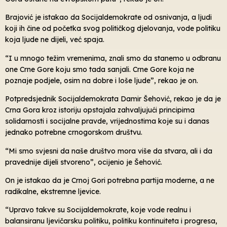
Brajović je istakao da Socijaldemokrate od osnivanja, a ljudi
koji ih čine od početka svog političkog djelovanja, vode politiku
koja ljude ne dijeli, već spaja.
“I u mnogo težim vremenima, znali smo da stanemo u odbranu
one Crne Gore koju smo tada sanjali. Crne Gore koja ne
poznaje podjele, osim na dobre i loše ljude”, rekao je on.
Potpredsjednik Socijaldemokrata Damir Šehović, rekao je da je
Crna Gora kroz istoriju opstajala zahvaljujući principima
solidarnosti i socijalne pravde, vrijednostima koje su i danas
jednako potrebne crnogorskom društvu.
“Mi smo svjesni da naše društvo mora više da stvara, ali i da
pravednije dijeli stvoreno”, ocijenio je Šehović.
On je istakao da je Crnoj Gori potrebna partija moderne, a ne
radikalne, ekstremne ljevice.
“Upravo takve su Socijaldemokrate, koje vode realnu i
balansiranu ljevičarsku politiku, politiku kontinuiteta i progresa,