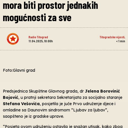
mora biti prostor jednakih
mogućnosti za sve
Radio Titograd
Titogradske vijesti
,
11.04.2025, 10:00h
< 1
min
Foto:Glavni grad
Predsjednica Skupštine Glavnog grada, dr
Jelena Borovinić
Bojović
, u pratnji sekretara Sekretarijata za socijalno staranje
Stefana Vešovića
, posjetila je juče Prvo udruženje djece i
omladine sa Daunovim sindromom “Ljubav za ljubav”,
saopšteno je iz gradske uprave.
“Posjeta ovom udruženju ostavila je snažan utisak, kako zbog