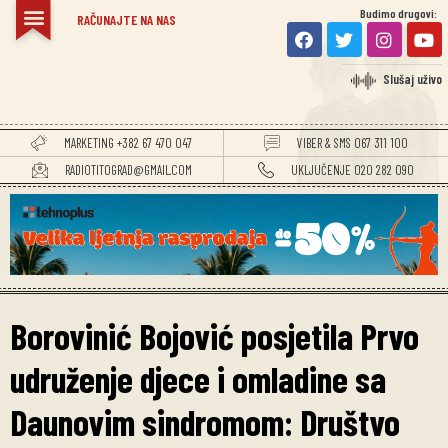
Budimo drugovi:
TITOGRADSKE VIJESTI
RAČUNAJTE NA NAS
Slušaj uživo
MARKETING +382 67 470 047
VIBER & SMS 067 311 100
RADIOTITOGRAD@GMAIL.COM
UKLJUČENJE 020 282 090
Borovinić Bojović posjetila Prvo
udruženje djece i omladine sa
Daunovim sindromom: Društvo