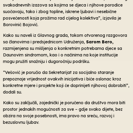
svakodnevnih izazova sa kojima se djeca i njihove porodice
suočavaju, tako i zbog topline, iskrene ljubavi i nesebične
posvećenosti koja prožima rad cijelog kolektiva”, izjavila je
Borovinić Bojović.
Kako su naveli iz Glavnog grada, tokom otvorenog razgovora
sa članovima i predsjednicom Udruženja,
Sarom Bero,
razmijenjena su mišljenja o konkretnim potrebama djece sa
Daunovim sindromom, kao i o načinima na koje institucije
mogu pružiti snažniju i dugoročniju podršku.
“Vešović je poručio da Sekretarijat za socijalno staranje
prepoznaje vrijednost ovakvih inicijativa i biće oslonac kroz
konkretne mjere i projekte koji će doprinijeti njihovoj dobrobiti”,
dodali su.
Kako su zaključili, zajednički je poručeno da društvo mora biti
prostor jednakih mogućnosti za sve – gdje svako dijete, bez
obzira na svoje posebnosti, ima pravo na sreću, razvoj i
bezuslovnu ljubav.