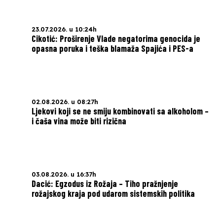
23.07.2026. u 10:24h
Cikotić: Proširenje Vlade negatorima genocida je
opasna poruka i teška blamaža Spajića i PES-a
02.08.2026. u 08:27h
Ljekovi koji se ne smiju kombinovati sa alkoholom –
i čaša vina može biti rizična
03.08.2026. u 16:37h
Dacić: Egzodus iz Rožaja – Tiho pražnjenje
rožajskog kraja pod udarom sistemskih politika