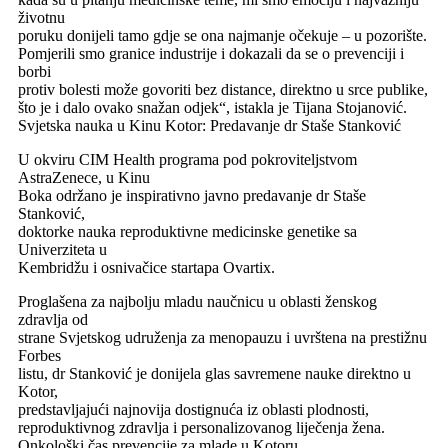
životnu
poruku donijeli tamo gdje se ona najmanje očekuje – u pozorište.
Pomjerili smo granice industrije i dokazali da se o prevenciji i
borbi
protiv bolesti može govoriti bez distance, direktno u srce publike,
što je i dalo ovako snažan odjek“, istakla je Tijana Stojanović.
Svjetska nauka u Kinu Kotor: Predavanje dr Staše Stanković
U okviru CIM Health programa pod pokroviteljstvom
AstraZenece, u Kinu
Boka održano je inspirativno javno predavanje dr Staše
Stanković,
doktorke nauka reproduktivne medicinske genetike sa
Univerziteta u
Kembridžu i osnivačice startapa Ovartix.
Proglašena za najbolju mladu naučnicu u oblasti ženskog
zdravlja od
strane Svjetskog udruženja za menopauzu i uvrštena na prestižnu
Forbes
listu, dr Stanković je donijela glas savremene nauke direktno u
Kotor,
predstavljajući najnovija dostignuća iz oblasti plodnosti,
reproduktivnog zdravlja i personalizovanog liječenja žena.
Onkološki čas prevencije za mlade u Kotoru