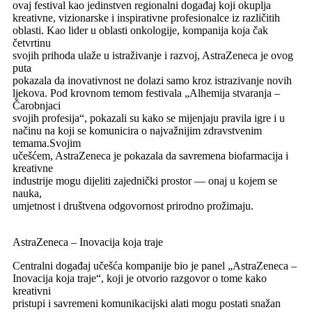
ovaj festival kao jedinstven regionalni događaj koji okuplja
kreativne, vizionarske i inspirativne profesionalce iz različitih
oblasti. Kao lider u oblasti onkologije, kompanija koja čak
četvrtinu
svojih prihoda ulaže u istraživanje i razvoj, AstraZeneca je ovog
puta
pokazala da inovativnost ne dolazi samo kroz istrazivanje novih
ljekova. Pod krovnom temom festivala „Alhemija stvaranja –
Čarobnjaci
svojih profesija“, pokazali su kako se mijenjaju pravila igre i u
načinu na koji se komunicira o najvažnijim zdravstvenim
temama.Svojim
učešćem, AstraZeneca je pokazala da savremena biofarmacija i
kreativne
industrije mogu dijeliti zajednički prostor — onaj u kojem se
nauka,
umjetnost i društvena odgovornost prirodno prožimaju.
AstraZeneca – Inovacija koja traje
Centralni događaj učešća kompanije bio je panel „AstraZeneca –
Inovacija koja traje“, koji je otvorio razgovor o tome kako
kreativni
pristupi i savremeni komunikacijski alati mogu postati snažan