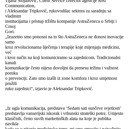
Tijana Stojanović, Client Service Director agencije Red
Communication,
i Aleksandar Tripković, rukovodilac sektora za saradnju sa
vladinim
institucijama i pristup tržištu kompanije AstraZeneca u Srbiji i
Crnoj
Gori.
„Izuzetno smo ponosni na to što AstraZeneca ne donosi inovacije
samo
kroz revolucionarna liječenja i terapije koje mijenjaju medicinu,
već
i kroz način na koji komuniciramo sa zajednicom. Tradicionalni
kanali
komunikacije često nijesu dovoljni da prenesu težinu i važnost
poruka
o prevenciji. Zato smo izašli iz zone komfora i kroz umjetnost
pružili
ruku zajednici“, izjavio je Aleksandar Tripković.
„Iz ugla komunikacija, predstava ‘Sedam sati sunčeve svjetlosti’
predstavlja vanserijski iskorak i vrhunski strateški potez. Umjesto
klasičnih, često suvih marketinških alata na koje je publika
navikla
kada su u pitanju medicinske teme, mi smo emociju i najvažniju