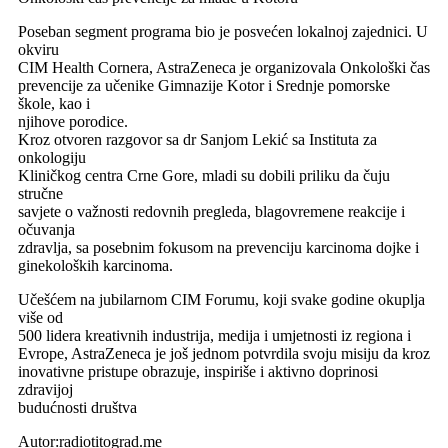
Poseban segment programa bio je posvećen lokalnoj zajednici. U
okviru
CIM Health Cornera, AstraZeneca je organizovala Onkološki čas
prevencije za učenike Gimnazije Kotor i Srednje pomorske
škole, kao i
njihove porodice.
Kroz otvoren razgovor sa dr Sanjom Lekić sa Instituta za
onkologiju
Kliničkog centra Crne Gore, mladi su dobili priliku da čuju
stručne
savjete o važnosti redovnih pregleda, blagovremene reakcije i
očuvanja
zdravlja, sa posebnim fokusom na prevenciju karcinoma dojke i
ginekoloških karcinoma.
Učešćem na jubilarnom CIM Forumu, koji svake godine okuplja
više od
500 lidera kreativnih industrija, medija i umjetnosti iz regiona i
Evrope, AstraZeneca je još jednom potvrdila svoju misiju da kroz
inovativne pristupe obrazuje, inspiriše i aktivno doprinosi
zdravijoj
budućnosti društva
Autor:radiotitograd.me