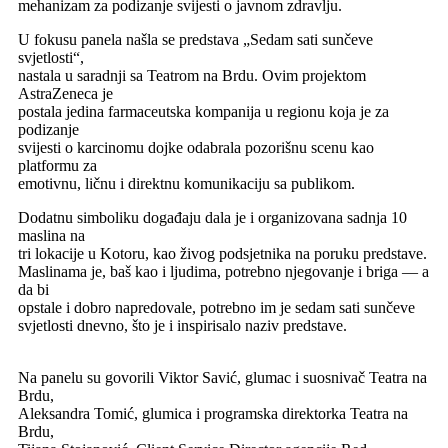
mehanizam za podizanje svijesti o javnom zdravlju.
U fokusu panela našla se predstava „Sedam sati sunčeve
svjetlosti“,
nastala u saradnji sa Teatrom na Brdu. Ovim projektom
AstraZeneca je
postala jedina farmaceutska kompanija u regionu koja je za
podizanje
svijesti o karcinomu dojke odabrala pozorišnu scenu kao
platformu za
emotivnu, ličnu i direktnu komunikaciju sa publikom.
Dodatnu simboliku događaju dala je i organizovana sadnja 10
maslina na
tri lokacije u Kotoru, kao živog podsjetnika na poruku predstave.
Maslinama je, baš kao i ljudima, potrebno njegovanje i briga — a
da bi
opstale i dobro napredovale, potrebno im je sedam sati sunčeve
svjetlosti dnevno, što je i inspirisalo naziv predstave.
Na panelu su govorili Viktor Savić, glumac i suosnivač Teatra na
Brdu,
Aleksandra Tomić, glumica i programska direktorka Teatra na
Brdu,