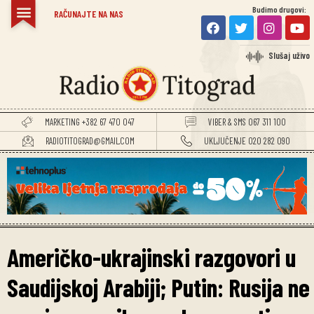
Budimo drugovi:
RAČUNAJTE NA NAS
Slušaj uživo
MARKETING +382 67 470 047
VIBER & SMS 067 311 100
RADIOTITOGRAD@GMAIL.COM
UKLJUČENJE 020 282 090
Američko-ukrajinski razgovori u
Saudijskoj Arabiji; Putin: Rusija ne