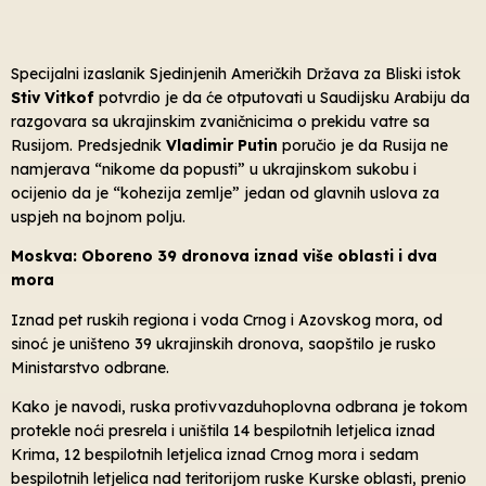
Specijalni izaslanik Sjedinjenih Američkih Država za Bliski istok
Stiv Vitkof
potvrdio je da će otputovati u Saudijsku Arabiju da
razgovara sa ukrajinskim zvaničnicima o prekidu vatre sa
Rusijom. Predsjednik
Vladimir Putin
poručio je da Rusija ne
namjerava “nikome da popusti” u ukrajinskom sukobu i
ocijenio da je “kohezija zemlje” jedan od glavnih uslova za
uspjeh na bojnom polju.
Moskva: Oboreno 39 dronova iznad više oblasti i dva
mora
Iznad pet ruskih regiona i voda Crnog i Azovskog mora, od
sinoć je uništeno 39 ukrajinskih dronova, saopštilo je rusko
Ministarstvo odbrane.
Kako je navodi, ruska protivvazduhoplovna odbrana je tokom
protekle noći presrela i uništila 14 bespilotnih letjelica iznad
Krima, 12 bespilotnih letjelica iznad Crnog mora i sedam
bespilotnih letjelica nad teritorijom ruske Kurske oblasti, prenio