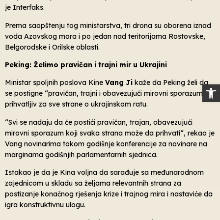
je Interfaks.
Prema saopštenju tog ministarstva, tri drona su oborena iznad
voda Azovskog mora i po jedan nad teritorijama Rostovske,
Belgorodske i Orilske oblasti.
Peking: Želimo pravičan i trajni mir u Ukrajini
Ministar spoljnih poslova Kine
Vang Ji
kaže da Peking želi da
Op
se postigne “pravičan, trajni i obavezujući mirovni sporazum”
prihvatljiv za sve strane o ukrajinskom ratu.
“Svi se nadaju da će postići pravičan, trajan, obavezujući
mirovni sporazum koji svaka strana može da prihvati“, rekao je
Vang novinarima tokom godišnje konferencije za novinare na
marginama godišnjih parlamentarnih sjednica.
Istakao je da je Kina voljna da sarađuje sa međunarodnom
zajednicom u skladu sa željama relevantnih strana za
postizanje konačnog rješenja krize i trajnog mira i nastaviće da
igra konstruktivnu ulogu.