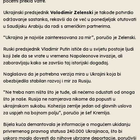
početni prekid vatre.
Ukrajinski predsjednik
Volodimir Zelenski
je takođe potvrdio
održavanje sastanka, rekavši da će već u ponedjeljak otutovati
u Saudijsku Arabiju da radi s američkim partnerima.
“Ukrajina je najviše zainteresovana za mir”, poručio je Zelenski.
Ruski predsjednik Vladimir Putin ističe da u svijetu postoje ljudi
koji žele da se vrate u vremena Napoleonove invazije, ali
zaboravljaju kako se završio taj istorijski događaj.
Naglašava da je potrebna verzija mira u Ukrajini koja bi
obezbijedila stabilan razvoj i mir za Rusiju.
“Ne treba nam ništa što je tuđe, ali nećemo odustati od onoga
što je naše. Rusija ne namjerava nikome da popusti u
ukrajinskom sukobu. Kohezija zemlje jedan od glavnih uslova
za uspjeh na bojnom polju”, poručio je šef Kremlja.
Bijela kuća demantovala je informacije o mogućem ukidanju
privremenog pravnog statusa 240.000 Ukrajinaca, što bi
uskoro moglo dovesti do njihove ubrzane deportacije, poručivši