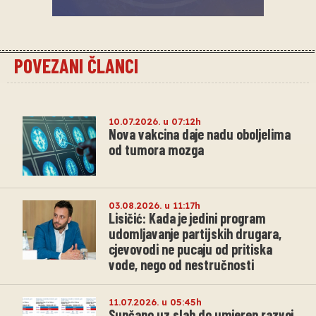
POVEZANI ČLANCI
10.07.2026. u 07:12h
Nova vakcina daje nadu oboljelima
od tumora mozga
03.08.2026. u 11:17h
Lisičić: Kada je jedini program
udomljavanje partijskih drugara,
cjevovodi ne pucaju od pritiska
vode, nego od nestručnosti
11.07.2026. u 05:45h
Sunčano uz slab do umjeren razvoj