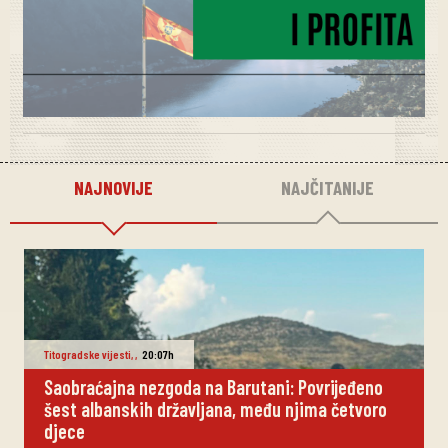
NAJNOVIJE
NAJČITANIJE
Titogradske vijesti
,
,
20:07h
Saobraćajna nezgoda na Barutani: Povrijeđeno
šest albanskih državljana, među njima četvoro
djece