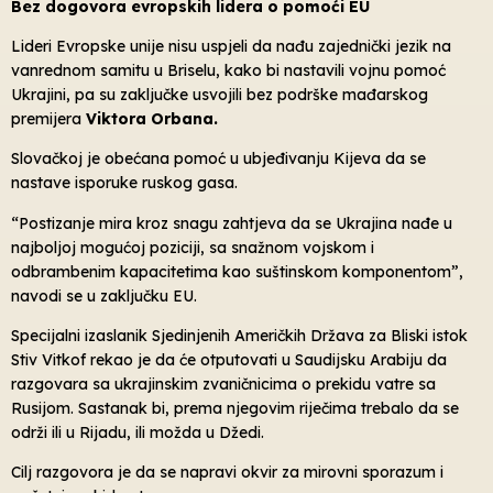
Bez dogovora evropskih lidera o pomoći EU
Lideri Evropske unije nisu uspjeli da nađu zajednički jezik na
vanrednom samitu u Briselu, kako bi nastavili vojnu pomoć
Ukrajini, pa su zaključke usvojili bez podrške mađarskog
premijera
Viktora Orbana.
Slovačkoj je obećana pomoć u ubjeđivanju Kijeva da se
nastave isporuke ruskog gasa.
“Postizanje mira kroz snagu zahtjeva da se Ukrajina nađe u
najboljoj mogućoj poziciji, sa snažnom vojskom i
odbrambenim kapacitetima kao suštinskom komponentom”,
navodi se u zaključku EU.
Specijalni izaslanik Sjedinjenih Američkih Država za Bliski istok
Stiv Vitkof rekao je da će otputovati u Saudijsku Arabiju da
razgovara sa ukrajinskim zvaničnicima o prekidu vatre sa
Rusijom. Sastanak bi, prema njegovim riječima trebalo da se
održi ili u Rijadu, ili možda u Džedi.
Cilj razgovora je da se napravi okvir za mirovni sporazum i