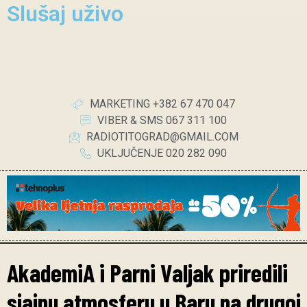
Slušaj uživo
MARKETING +382 67 470 047
VIBER & SMS 067 311 100
RADIOTITOGRAD@GMAIL.COM
UKLJUČENJE 020 282 090
AkademiA i Parni Valjak priredili
sjajnu atmosferu u Baru na drugoj