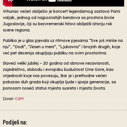
Vrhunac večeri obilježio je koncert legendarnog sastava Parni
valjak, jednog od najpoznatijih bendova sa prostora bivše
Jugoslavije, čiji su bezvremenski hitovi obilježili istoriju rok
scene regiona.
Publika je u glas pjevala uz ritmove pjesama “Sve još miriše na
nju”, “Dođi”, “Jesen u meni”, “Ljubavna” i brojnih drugih, koje
već pet decenija okupljaju publiku na ovim prostorima.
Slaveći veliki jubilej – 20 godina od obnove nezavisnosti,
zajedništvo, slobodu i evropsku budućnost Crne Gore, kao
vrijednosti koje nas povezuju, Bar je i prethodne večeri
pokazao duh grada koji okuplja ljude i spaja generacije, sa
ponosom noseći status mjesta susreta i mjesta života.
Izvor:
CdM
Podijeli na: