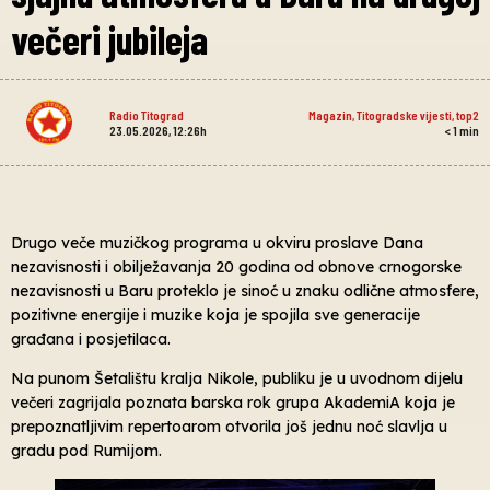
večeri jubileja
Radio Titograd
Magazin
,
Titogradske vijesti
,
top2
23.05.2026, 12:26h
< 1
min
Drugo veče muzičkog programa u okviru proslave Dana
nezavisnosti i obilježavanja 20 godina od obnove crnogorske
nezavisnosti u Baru proteklo je sinoć u znaku odlične atmosfere,
pozitivne energije i muzike koja je spojila sve generacije
građana i posjetilaca.
Na punom Šetalištu kralja Nikole, publiku je u uvodnom dijelu
večeri zagrijala poznata barska rok grupa AkademiA koja je
prepoznatljivim repertoarom otvorila još jednu noć slavlja u
gradu pod Rumijom.