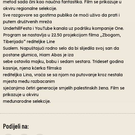
metod sada čini kao naučna fantastika. Film se prikazuje u
okviru regionalne selekcije.
Sve razgovore sa gostima publika će moći uživo da prati i
putem društvenih mreža
UnderhillFesta i YouTube kanala uz podršku kompanije One.
Program se nastavlja u 22.50 projekcijom filma „Zbogom,
Tiberijado“ rediteljke Line
Sualem. Napuštajući rodno selo da bi slijedila svoj san da
postane glumica, Hiam Abas je iza
sebe ostavila majku, babu i sedam sestara. Trideset godina
kasnije, njena kćerka filmska
rediteljka Lina, vraća se sa njom na putovanje kroz nestala
mjesta među razbacanim
sjećanjima četiri generacije smjelih palestinskih žena. Film se
prikazuje u okviru
međunarodne selekcije.
Podijeli na: