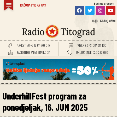
Budimo drugovi:
TITOGRADSKE VIJESTI
RAČUNAJTE NA NAS
Slušaj uživo
MARKETING +382 67 470 047
VIBER & SMS 067 311 100
RADIOTITOGRAD@GMAIL.COM
UKLJUČENJE 020 282 090
UnderhillFest program za
ponedjeljak, 16. JUN 2025