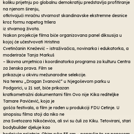
koliku prijetnju po globalnu demokratiju predstavlja profitiranje
na njenom širenju,
otkrivajući mračnu stvarnost skandinavske ekstremne desnice
kroz formu napetog trilera
iz stvarnog života.
Nakon projekcije filma biće organizovana panel diksusija u
kojoj će učestvovati Hristina
Cvetinčanin Knežević – istraživačica, novinarka i edukatorka, a
moderiraće Tanja Markuš
– likovna umjetnica i koordinatorka programa za kulturu Centra
za ženska prava. Film se
prikazuje u okviru mežunarodne selekcije.
Na terenu „Dragan Ivanović“ u Njegoševom parku u
Podgorici, u 21 sat, biće prikazan
kratkometražni dokumentarni film Ovo nije Kika rediteljke
Tamare Pavićević, koja je
gošća festivala, a film je rađen u produkciji FDU Cetinje. U
sinopsisu filma stoji da niko ne
zna Svetozara Nikočevića, ali svi su čuli za Kiku. Tetovirani, stari
bodybuilder djeluje kao
hodajuća prijetnja. Obim ruke 55 cm – ponavlja to sa ponosom,