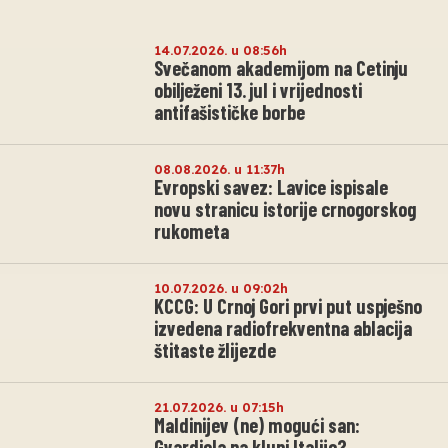
14.07.2026. u 08:56h
Svečanom akademijom na Cetinju
obilježeni 13. jul i vrijednosti
antifašističke borbe
08.08.2026. u 11:37h
Evropski savez: Lavice ispisale
novu stranicu istorije crnogorskog
rukometa
10.07.2026. u 09:02h
KCCG: U Crnoj Gori prvi put uspješno
izvedena radiofrekventna ablacija
štitaste žlijezde
21.07.2026. u 07:15h
Maldinijev (ne) mogući san:
Gvardiola na klupi Italije?