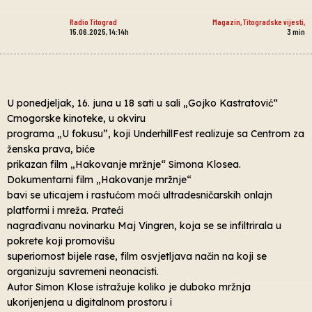
Radio Titograd
Magazin
,
Titogradske vijesti
,
15.06.2025, 14:14h
3
min
U ponedjeljak, 16. juna u 18 sati u sali „Gojko Kastratović“
Crnogorske kinoteke, u okviru
programa „U fokusu”, koji UnderhillFest realizuje sa Centrom za
ženska prava, biće
prikazan film „Hakovanje mržnje“ Simona Klosea.
Dokumentarni film „Hakovanje mržnje“
bavi se uticajem i rastućom moći ultradesničarskih onlajn
platformi i mreža. Prateći
nagrađivanu novinarku Maj Vingren, koja se se infiltrirala u
pokrete koji promovišu
superiornost bijele rase, film osvjetljava način na koji se
organizuju savremeni neonacisti.
Autor Simon Klose istražuje koliko je duboko mržnja
ukorijenjena u digitalnom prostoru i