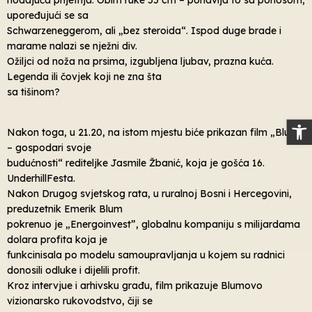
upoređujući se sa
Schwarzeneggerom, ali „bez steroida“. Ispod duge brade i
marame nalazi se nježni div.
Ožiljci od noža na prsima, izgubljena ljubav, prazna kuća.
Legenda ili čovjek koji ne zna šta
sa tišinom?
Op
Nakon toga, u 21.20, na istom mjestu biće prikazan film „Blum
– gospodari svoje
budućnosti“ rediteljke Jasmile Žbanić, koja je gošća 16.
UnderhillFesta.
Nakon Drugog svjetskog rata, u ruralnoj Bosni i Hercegovini,
preduzetnik Emerik Blum
pokrenuo je „Energoinvest”, globalnu kompaniju s milijardama
dolara profita koja je
funkcinisala po modelu samoupravljanja u kojem su radnici
donosili odluke i dijelili profit.
Kroz intervjue i arhivsku građu, film prikazuje Blumovo
vizionarsko rukovodstvo, čiji se