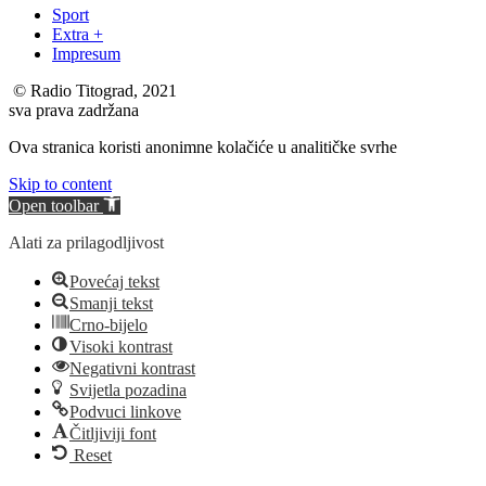
Sport
Extra +
Impresum
© Radio Titograd, 2021
sva prava zadržana
Ova stranica koristi anonimne kolačiće u analitičke svrhe
Skip to content
Open toolbar
Alati za prilagodljivost
Povećaj tekst
Smanji tekst
Crno-bijelo
Visoki kontrast
Negativni kontrast
Svijetla pozadina
Podvuci linkove
Čitljiviji font
Reset