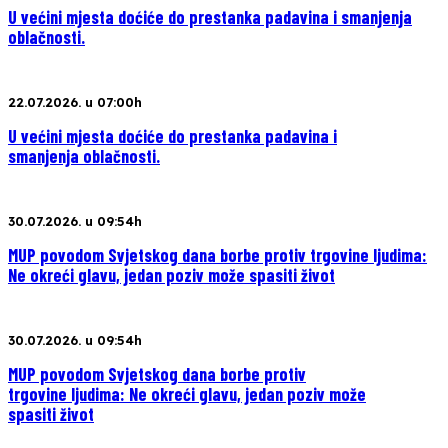
U većini mjesta doćiće do prestanka padavina i smanjenja
oblačnosti.
22.07.2026. u 07:00h
U većini mjesta doćiće do prestanka padavina i
smanjenja oblačnosti.
30.07.2026. u 09:54h
MUP povodom Svjetskog dana borbe protiv trgovine ljudima:
Ne okreći glavu, jedan poziv može spasiti život
30.07.2026. u 09:54h
MUP povodom Svjetskog dana borbe protiv
trgovine ljudima: Ne okreći glavu, jedan poziv može
spasiti život