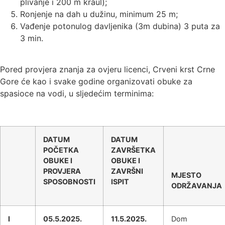
plivanje i 200 m kraul);
Ronjenje na dah u dužinu, minimum 25 m;
Vađenje potonulog davljenika (3m dubina) 3 puta za
3 min.
Pored provjera znanja za ovjeru licenci, Crveni krst Crne
Gore će kao i svake godine organizovati obuke za
spasioce na vodi, u sljedećim terminima:
DATUM
DATUM
POČETKA
ZAVRŠETKA
OBUKE I
OBUKE I
PROVJERA
ZAVRŠNI
MJESTO
SPOSOBNOSTI
ISPIT
ODRŽAVANJA
I
05.5.2025.
11.5.2025.
Dom