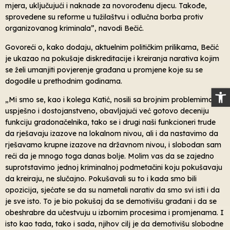
mjera, uključujući i naknade za novorođenu djecu. Takođe,
sprovedene su reforme u tužilaštvu i odlučna borba protiv
organizovanog kriminala”, navodi Bečić.
Govoreći o, kako dodaju, aktuelnim političkim prilikama, Bečić
je ukazao na pokušaje diskreditacije i kreiranja narativa kojim
se želi umanjiti povjerenje građana u promjene koje su se
dogodile u prethodnim godinama.
Op
„Mi smo se, kao i kolega Katić, nosili sa brojnim problemima –
uspješno i dostojanstveno, obavljajući već gotovo deceniju
funkciju gradonačelnika, tako se i drugi naši funkcioneri trude
da rješavaju izazove na lokalnom nivou, ali i da nastavimo da
rješavamo krupne izazove na državnom nivou, i slobodan sam
reći da je mnogo toga danas bolje. Molim vas da se zajedno
suprotstavimo jednoj kriminalnoj podmetačini koju pokušavaju
da kreiraju, ne slučajno. Pokušavali su to i kada smo bili
opozicija, sjećate se da su nametali narativ da smo svi isti i da
je sve isto. To je bio pokušaj da se demotivišu građani i da se
obeshrabre da učestvuju u izbornim procesima i promjenama. I
isto kao tada, tako i sada, njihov cilj je da demotivišu slobodne