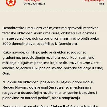
05.06.2026, 16:27h
3
min
Demokratska Crna Gora već mjesecima sprovodi intenzivne
terenske aktivnosti širom Crne Gore, obilazeći sve opštine i
mjesne zajednice, dok su poslanici i ministri lično obišli preko
6000 domaćinstava, saopštili su iz Demokrata.
Kako navode, cilj tih posjeta je direktan razgovor sa
građanima, predstavljanje rezultata rada, kao i razmjena
mišljenja o ključnim pitanjima koja se tiču razvoja Crne Gore i
lokalnih zajednica i ukupne društveno-političke situacije u Crnoj
Gori.
“U okviru tih aktivnosti, posjećen je i Mjesni odbor Podi u
Herceg Novom, gdje je upriličen susret sa mještanima i
razgovor o dosadašnjim rezultatima, aktuelnim izazovima i
planovima za naredni period”, piše u saopštenju.
Dodaju da, tokom obraćanja
Alekse
Bečića
i predsjednika