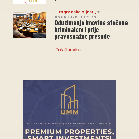
Titogradske vijesti
,
08.08.2026. u 19:12h
Oduzimanje imovine stečene
kriminalom i prije
pravosnažne presude
Još članaka…