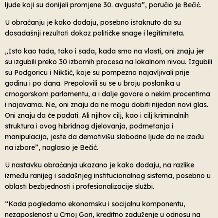
ljude koji su donijeli promjene 30. avgusta”, poručio je Bečić.
U obraćanju je kako dodaju, posebno istaknuto da su
dosadašnji rezultati dokaz političke snage i legitimiteta.
„Isto kao tada, tako i sada, kada smo na vlasti, oni znaju jer
su izgubili preko 30 izbornih procesa na lokalnom nivou. Izgubili
su Podgoricu i Nikšić, koje su pompezno najavljivali prije
godinu i po dana. Prepolovili su se u broju poslanika u
crnogorskom parlamentu, a i dalje govore o nekim procentima
i najavama. Ne, oni znaju da ne mogu dobiti nijedan novi glas.
Oni znaju da će padati. Ali njihov cilj, kao i cilj kriminalnih
struktura i ovog hibridnog djelovanja, podmetanja i
manipulacija, jeste da demotivišu slobodne ljude da ne izađu
na izbore”, naglasio je Bečić.
U nastavku obraćanja ukazano je kako dodaju, na razlike
između ranijeg i sadašnjeg institucionalnog sistema, posebno u
oblasti bezbjednosti i profesionalizacije službi.
“Kada pogledamo ekonomsku i socijalnu komponentu,
nezaposlenost u Crnoj Gori, kreditno zaduženje u odnosu na