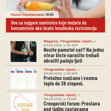
Magazin
,
Titogradske vijesti
,
,
05:47h
Ovo su najgore namirnice koje možete da
konzumirate ako imate insulinsku rezistenciju
Magazin
,
Titogradske vijesti
,
09.08.2026. u 05:44h
Nosite pametni sat? Na jednu
stvar biste naročito trebali
obratiti pažnju ljeti
Titogradske vijesti
,
09.08.2026. u 05:40h
Pretežno sunčano i veoma
toplo do 38 stepeni.
Titogradske vijesti
,
08.08.2026. u 19:18h
Crnogorski forum: Proslava
pod tuđim zastavama