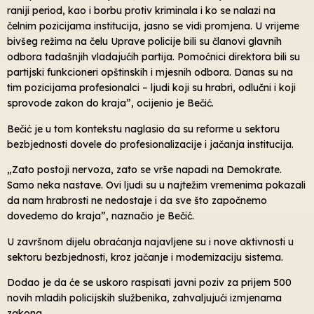
raniji period, kao i borbu protiv kriminala i ko se nalazi na
čelnim pozicijama institucija, jasno se vidi promjena. U vrijeme
bivšeg režima na čelu Uprave policije bili su članovi glavnih
odbora tadašnjih vladajućih partija. Pomoćnici direktora bili su
partijski funkcioneri opštinskih i mjesnih odbora. Danas su na
tim pozicijama profesionalci – ljudi koji su hrabri, odlučni i koji
sprovode zakon do kraja”, ocijenio je Bečić.
Bečić je u tom kontekstu naglasio da su reforme u sektoru
bezbjednosti dovele do profesionalizacije i jačanja institucija.
„Zato postoji nervoza, zato se vrše napadi na Demokrate.
Samo neka nastave. Ovi ljudi su u najtežim vremenima pokazali
da nam hrabrosti ne nedostaje i da sve što započnemo
dovedemo do kraja”, naznačio je Bečić.
U završnom dijelu obraćanja najavljene su i nove aktivnosti u
sektoru bezbjednosti, kroz jačanje i modernizaciju sistema.
Dodao je da će se uskoro raspisati javni poziv za prijem 500
novih mladih policijskih službenika, zahvaljujući izmjenama
zakona.