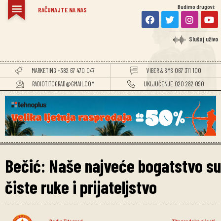
Budimo drugovi:
RAČUNAJTE NA NAS
Slušaj uživo
MARKETING +382 67 470 047
VIBER & SMS 067 311 100
RADIOTITOGRAD@GMAIL.COM
UKLJUČENJE 020 282 090
Bečić: Naše najveće bogatstvo su
čiste ruke i prijateljstvo
Radio Titograd
Titogradske vijesti
,