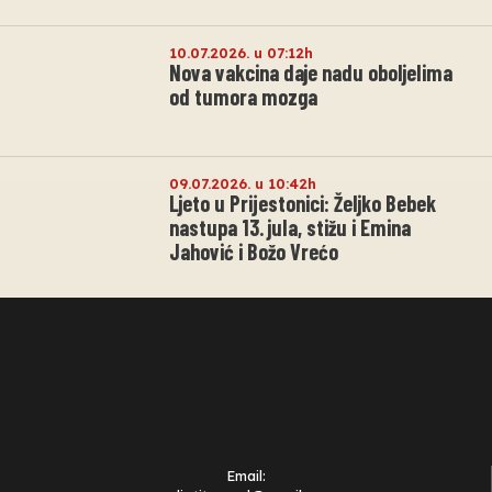
10.07.2026. u 07:12h
Nova vakcina daje nadu oboljelima
od tumora mozga
09.07.2026. u 10:42h
Ljeto u Prijestonici: Željko Bebek
nastupa 13. jula, stižu i Emina
Jahović i Božo Vrećo
Email: