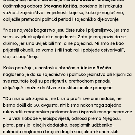
Opštinskog odbora
Stevana
Katića
, posebno je istaknuta
važnost zajedništva i vrijednosti koje su, kako je naglašeno,
obilježile prethodni politički period i zajedničko djelovanje.
“Nase najveće bogatstvo jesu čiste ruke i prijateljstvo, jer smo
se mi uvijek okupljali oko vrijednosti. Zato je moj poziv da se
držimo, jer smo uvijek bili tim, a ne pojedinci. Mi smo se kao
prijatelji okupili, sa vama širili i sabirali i pobjede ostvarivali”,
stoji u saopštenju.
Kako poručuju, u nastavku obraćanja
Alekse Bečića
naglašeno je da su zajedništvo i političko jedinstvo bili ključni za
sve rezultate koji su postignuti u prethodnom periodu,
uključujući i važne društvene i institucionalne promjene.
“Da nismo bili zajedno, ne bismo prošli sve one nedaće, ne
bismo došli do 30. avgusta, niti bismo nakon toga zajedno
rukovodili crnogorskim parlamentom i ispravili mnoge nepravde
– i u vezi slobode vjeroispovijesti, odnosa prema Njegošu,
plata, penzija, dječjih dodataka, besplatnih udžbenika,
naknada majkama i brojnih drugih socijalno-ekonomskih