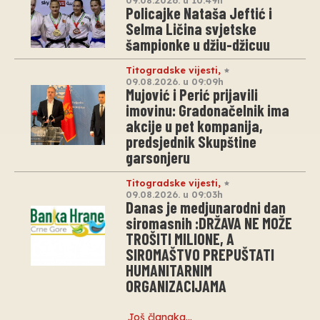
Policajke Nataša Jeftić i
Selma Ličina svjetske
šampionke u džiu-džicuu
Titogradske vijesti
,
09.08.2026. u 09:09h
Mujović i Perić prijavili
imovinu: Gradonačelnik ima
akcije u pet kompanija,
predsjednik Skupštine
garsonjeru
Titogradske vijesti
,
09.08.2026. u 09:03h
Danas je medjunarodni dan
siromasnih :DRŽAVA NE MOŽE
TROŠITI MILIONE, A
SIROMAŠTVO PREPUŠTATI
HUMANITARNIM
ORGANIZACIJAMA
Još članaka…