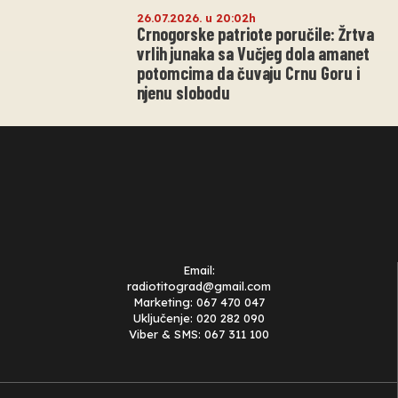
26.07.2026. u 20:02h
Crnogorske patriote poručile: Žrtva
vrlih junaka sa Vučjeg dola amanet
potomcima da čuvaju Crnu Goru i
njenu slobodu
Email:
radiotitograd@gmail.com
Marketing: 067 470 047
Uključenje: 020 282 090
Viber & SMS: 067 311 100