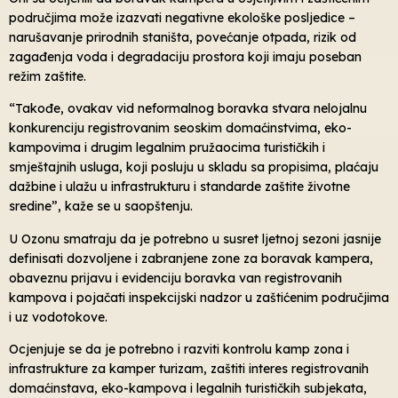
područjima može izazvati negativne ekološke posljedice –
narušavanje prirodnih staništa, povećanje otpada, rizik od
zagađenja voda i degradaciju prostora koji imaju poseban
režim zaštite.
“Takođe, ovakav vid neformalnog boravka stvara nelojalnu
konkurenciju registrovanim seoskim domaćinstvima, eko-
kampovima i drugim legalnim pružaocima turističkih i
smještajnih usluga, koji posluju u skladu sa propisima, plaćaju
dažbine i ulažu u infrastrukturu i standarde zaštite životne
sredine”, kaže se u saopštenju.
U Ozonu smatraju da je potrebno u susret ljetnoj sezoni jasnije
definisati dozvoljene i zabranjene zone za boravak kampera,
obaveznu prijavu i evidenciju boravka van registrovanih
kampova i pojačati inspekcijski nadzor u zaštićenim područjima
i uz vodotokove.
Ocjenjuje se da je potrebno i razviti kontrolu kamp zona i
infrastrukture za kamper turizam, zaštiti interes registrovanih
domaćinstava, eko-kampova i legalnih turističkih subjekata,