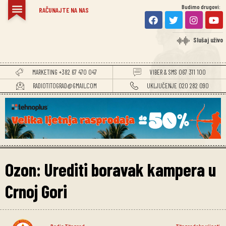
Budimo drugovi:
RAČUNAJTE NA NAS
Slušaj uživo
MARKETING +382 67 470 047
VIBER & SMS 067 311 100
RADIOTITOGRAD@GMAIL.COM
UKLJUČENJE 020 282 090
Ozon: Urediti boravak kampera u
Crnoj Gori
Radio Titograd
Titogradske vijesti
,