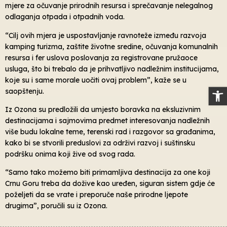
mjere za očuvanje prirodnih resursa i sprečavanje nelegalnog
odlaganja otpada i otpadnih voda.
“Cilj ovih mjera je uspostavljanje ravnoteže između razvoja
kamping turizma, zaštite životne sredine, očuvanja komunalnih
resursa i fer uslova poslovanja za registrovane pružaoce
usluga, što bi trebalo da je prihvatljivo nadležnim institucijama,
koje su i same morale uočiti ovaj problem”, kaže se u
Op
saopštenju.
Iz Ozona su predložili da umjesto boravka na eksluzivnim
destinacijama i sajmovima predmet interesovanja nadležnih
više budu lokalne teme, terenski rad i razgovor sa građanima,
kako bi se stvorili preduslovi za održivi razvoj i suštinsku
podršku onima koji žive od svog rada.
“Samo tako možemo biti primamljiva destinacija za one koji
Crnu Goru treba da dožive kao uređen, siguran sistem gdje će
poželjeti da se vrate i preporuče naše prirodne ljepote
drugima”, poručili su iz Ozona.