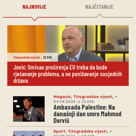
NAJNOVIJE
NAJČITANIJE
Titogradske vijesti
,
,
12:51h
Jović: Smisao proširenja EU treba da bude
rješavanje problema, a ne ponižavanje susjednih
država
Magazin
,
Titogradske vijesti
,
09.08.2026. u 12:05h
Ambasada Palestine: Na
današnji dan umro Mahmud
Derviš
Sport
,
Titogradske vijesti
,
09.08.2026. u 10:49h