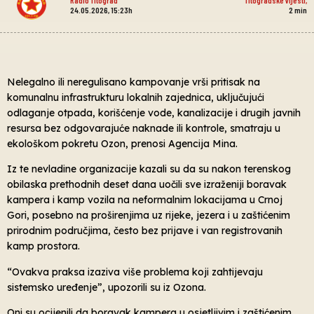
24.05.2026, 15:23h
2
min
Nelegalno ili neregulisano kampovanje vrši pritisak na
komunalnu infrastrukturu lokalnih zajednica, uključujući
odlaganje otpada, korišćenje vode, kanalizacije i drugih javnih
resursa bez odgovarajuće naknade ili kontrole, smatraju u
ekološkom pokretu Ozon, prenosi Agencija Mina.
Iz te nevladine organizacije kazali su da su nakon terenskog
obilaska prethodnih deset dana uočili sve izraženiji boravak
kampera i kamp vozila na neformalnim lokacijama u Crnoj
Gori, posebno na proširenjima uz rijeke, jezera i u zaštićenim
prirodnim područjima, često bez prijave i van registrovanih
kamp prostora.
“Ovakva praksa izaziva više problema koji zahtijevaju
sistemsko uređenje”, upozorili su iz Ozona.
Oni su ocijenili da boravak kampera u osjetljivim i zaštićenim