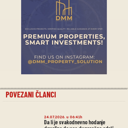
POVEZANI ČLANCI
24.07.2026. u 06:41h
Da li je svakodnevno hodanje