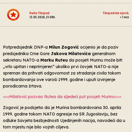
Radio Titograd
Titogradske vijesti
,
12.05.2026, 21:09h
< 1
min
Potpredsjednik DNP-a
Milun Zogović
ocijenio je da poziv
predsjednika Crne Gore
Jakova Milatovića
generalnom
sekretaru NATO-a
Marku Ruteu
da posjeti Murinu može biti
„vrlo upitan i neprimjeren“ ukoliko prvi čovjek NATO-a nije
spreman da prihvati odgovornost za stradanje civila tokom
bombardovanja ove varoši 1999. godine i uputi izvinjenje
porodicama žrtava.
<<<Milatović pozvao Rutea da sljedeći put posjeti Murino>>>
Zogović je podsjetio da je Murina bombardovana 30. aprila
1999. godine tokom NATO agresije na SR Jugoslaviju, bez
odluke Savjeta bezbjednosti Ujedinjenih nacija, navodeći da u
tom mjestu nije bilo vojnih ciljeva.