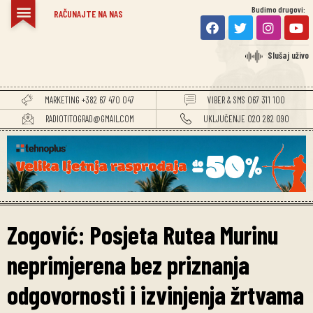
Budimo drugovi:
RAČUNAJTE NA NAS
Slušaj uživo
MARKETING +382 67 470 047
VIBER & SMS 067 311 100
RADIOTITOGRAD@GMAIL.COM
UKLJUČENJE 020 282 090
Zogović: Posjeta Rutea Murinu
neprimjerena bez priznanja
odgovornosti i izvinjenja žrtvama