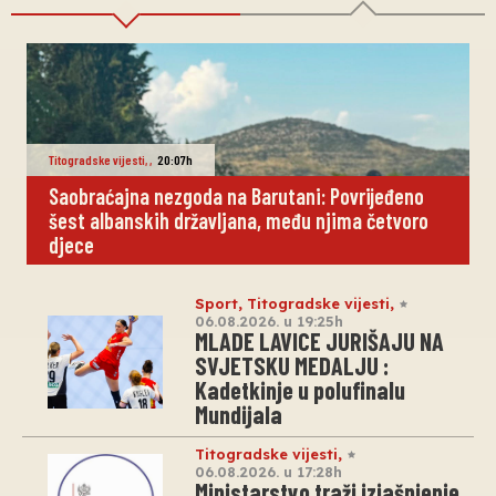
Titogradske vijesti
,
,
20:07h
Saobraćajna nezgoda na Barutani: Povrijeđeno
šest albanskih državljana, među njima četvoro
djece
Sport
,
Titogradske vijesti
,
06.08.2026. u 19:25h
MLADE LAVICE JURIŠAJU NA
SVJETSKU MEDALJU :
Kadetkinje u polufinalu
Mundijala
Titogradske vijesti
,
06.08.2026. u 17:28h
Ministarstvo traži izjašnjenje