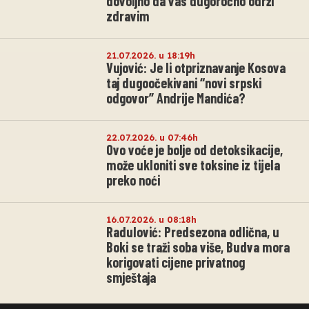
dovoljno da vas dugoročno održi
zdravim
21.07.2026. u 18:19h
Vujović: Je li otpriznavanje Kosova
taj dugoočekivani “novi srpski
odgovor” Andrije Mandića?
22.07.2026. u 07:46h
Ovo voće je bolje od detoksikacije,
može ukloniti sve toksine iz tijela
preko noći
16.07.2026. u 08:18h
Radulović: Predsezona odlična, u
Boki se traži soba više, Budva mora
korigovati cijene privatnog
smještaja