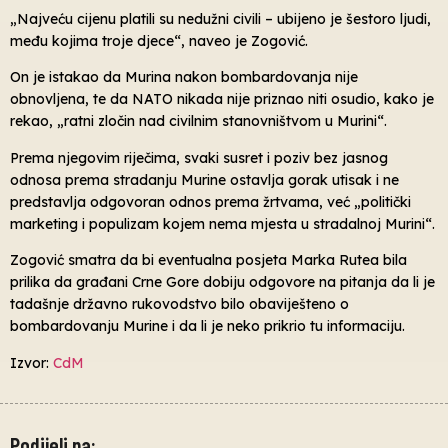
„Najveću cijenu platili su nedužni civili – ubijeno je šestoro ljudi,
među kojima troje djece“, naveo je Zogović.
On je istakao da Murina nakon bombardovanja nije
obnovljena, te da NATO nikada nije priznao niti osudio, kako je
rekao, „ratni zločin nad civilnim stanovništvom u Murini“.
Prema njegovim riječima, svaki susret i poziv bez jasnog
odnosa prema stradanju Murine ostavlja gorak utisak i ne
predstavlja odgovoran odnos prema žrtvama, već „politički
marketing i populizam kojem nema mjesta u stradalnoj Murini“.
Zogović smatra da bi eventualna posjeta Marka Rutea bila
prilika da građani Crne Gore dobiju odgovore na pitanja da li je
tadašnje državno rukovodstvo bilo obaviješteno o
bombardovanju Murine i da li je neko prikrio tu informaciju.
Izvor:
CdM
Podijeli na: