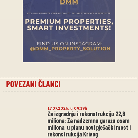
POVEZANI ČLANCI
17.07.2026. u 09:19h
Za izgradnju i rekonstrukciju 22,8
miliona: Za nadzemnu garažu osam
miliona, u planu novi pješački most i
rekonstrukcija Krivog