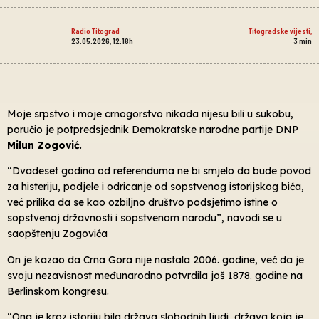
Radio Titograd
Titogradske vijesti
,
23.05.2026, 12:18h
3
min
Moje srpstvo i moje crnogorstvo nikada nijesu bili u sukobu,
poručio je potpredsjednik Demokratske narodne partije DNP
Milun Zogović
.
“Dvadeset godina od referenduma ne bi smjelo da bude povod
za histeriju, podjele i odricanje od sopstvenog istorijskog bića,
već prilika da se kao ozbiljno društvo podsjetimo istine o
sopstvenoj državnosti i sopstvenom narodu”, navodi se u
saopštenju Zogovića
On je kazao da Crna Gora nije nastala 2006. godine, već da je
svoju nezavisnost međunarodno potvrdila još 1878. godine na
Berlinskom kongresu.
“Ona je kroz istoriju bila država slobodnih ljudi, država koja je