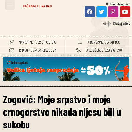
Budimo drugovi:
RAČUNAJTE NA NAS
Slušaj uživo
MARKETING +382 67 470 047
VIBER & SMS 067 311 100
RADIOTITOGRAD@GMAIL.COM
UKLJUČENJE 020 282 090
Zogović: Moje srpstvo i moje
crnogorstvo nikada nijesu bili u
sukobu