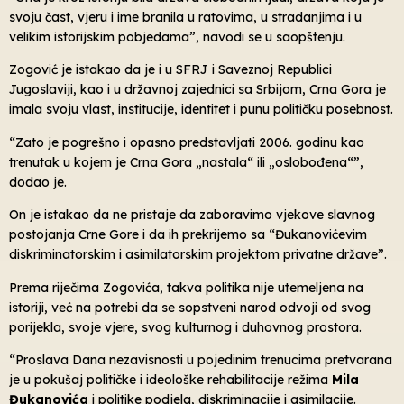
svoju čast, vjeru i ime branila u ratovima, u stradanjima i u
velikim istorijskim pobjedama”, navodi se u saopštenju.
Zogović je istakao da je i u SFRJ i Saveznoj Republici
Jugoslaviji, kao i u državnoj zajednici sa Srbijom, Crna Gora je
imala svoju vlast, institucije, identitet i punu političku posebnost.
“Zato je pogrešno i opasno predstavljati 2006. godinu kao
trenutak u kojem je Crna Gora „nastala“ ili „oslobođena“”,
dodao je.
On je istakao da ne pristaje da zaboravimo vjekove slavnog
postojanja Crne Gore i da ih prekrijemo sa “Đukanovićevim
diskriminatorskim i asimilatorskim projektom privatne države”.
Prema riječima Zogovića, takva politika nije utemeljena na
istoriji, već na potrebi da se sopstveni narod odvoji od svog
porijekla, svoje vjere, svog kulturnog i duhovnog prostora.
“Proslava Dana nezavisnosti u pojedinim trenucima pretvarana
je u pokušaj političke i ideološke rehabilitacije režima
Mila
Đukanovića
i politike podjela, diskriminacije i asimilacije.