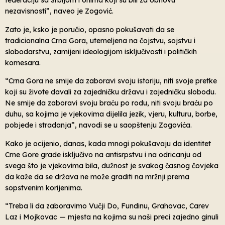
federaciju sa Srbijom i onima koji su bili za obnovu
nezavisnosti”, naveo je Zogović.
Zato je, ksko je poručio, opasno pokušavati da se
tradicionalna Crna Gora, utemeljena na čojstvu, sojstvu i
slobodarstvu, zamijeni ideologijom isključivosti i političkih
komesara.
“Crna Gora ne smije da zaboravi svoju istoriju, niti svoje pretke
koji su živote davali za zajedničku državu i zajedničku slobodu.
Ne smije da zaboravi svoju braću po rodu, niti svoju braću po
duhu, sa kojima je vjekovima dijelila jezik, vjeru, kulturu, borbe,
pobjede i stradanja”, navodi se u saopštenju Zogovića.
Kako je ocijenio, danas, kada mnogi pokušavaju da identitet
Crne Gore grade isključivo na antisrpstvu i na odricanju od
svega što je vjekovima bila, dužnost je svakog časnog čovjeka
da kaže da se država ne može graditi na mržnji prema
sopstvenim korijenima.
“Treba li da zaboravimo Vučji Do, Fundinu, Grahovac, Carev
Laz i Mojkovac — mjesta na kojima su naši preci zajedno ginuli