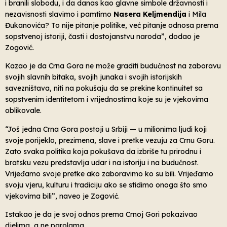
i branili slobodu, i da danas kao glavne simbole državnosti i
nezavisnosti slavimo i pamtimo
Nasera Keljmendija
i Mila
Đukanovića? To nije pitanje politike, već pitanje odnosa prema
sopstvenoj istoriji, časti i dostojanstvu naroda”, dodao je
Zogović.
Kazao je da Crna Gora ne može graditi budućnost na zaboravu
svojih slavnih bitaka, svojih junaka i svojih istorijskih
savezništava, niti na pokušaju da se prekine kontinuitet sa
sopstvenim identitetom i vrijednostima koje su je vjekovima
oblikovale.
“Još jedna Crna Gora postoji u Srbiji — u milionima ljudi koji
svoje porijeklo, prezimena, slave i pretke vezuju za Crnu Goru.
Zato svaka politika koja pokušava da izbriše tu prirodnu i
bratsku vezu predstavlja udar i na istoriju i na budućnost.
Vrijeđamo svoje pretke ako zaboravimo ko su bili. Vrijeđamo
svoju vjeru, kulturu i tradiciju ako se stidimo onoga što smo
vjekovima bili”, naveo je Zogović.
Istakao je da je svoj odnos prema Crnoj Gori pokazivao
djelima, a ne parolama.