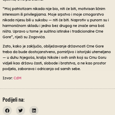
“Moj patriotizam nikada nije bio, niti će biti, motivisan ličnim
interesom ili privilegijama. Moje srpstvo i moje crnogorstvo
nikada nijesu bili u sukobu — niti će biti. Naprotiv u punom su i
harmoničnom skladu i jedno bez drugog ne znače ama baš
ništa. Upravo u tome je suština istinske i tradicionalne Crne
Gore”, riječi su Zogovića.
Zato, kako je zaključio, obilježavanje državnosti Crne Gore
treba da bude dostojanstveno, pomirljivo i istorijski utemeljeno
— u duhu Njegoša, kralja Nikole i svih onih koji su Crnu Goru
vidjeli kao državu časti, slobode i bratstva, a ne kao prostor
podjela, zaborava i odricanja od samih sebe.
Izvor:
CdM
Podijeli na: