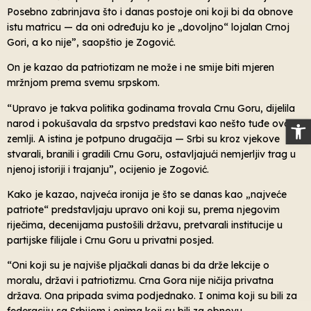
Posebno zabrinjava što i danas postoje oni koji bi da obnove
istu matricu — da oni određuju ko je „dovoljno“ lojalan Crnoj
Gori, a ko nije”, saopštio je Zogović.
On je kazao da patriotizam ne može i ne smije biti mjeren
mržnjom prema svemu srpskom.
“Upravo je takva politika godinama trovala Crnu Goru, dijelila
Op
narod i pokušavala da srpstvo predstavi kao nešto tuđe ovoj
zemlji. A istina je potpuno drugačija — Srbi su kroz vjekove
stvarali, branili i gradili Crnu Goru, ostavljajući nemjerljiv trag u
njenoj istoriji i trajanju”, ocijenio je Zogović.
Kako je kazao, najveća ironija je što se danas kao „najveće
patriote“ predstavljaju upravo oni koji su, prema njegovim
riječima, decenijama pustošili državu, pretvarali institucije u
partijske filijale i Crnu Goru u privatni posjed.
“Oni koji su je najviše pljačkali danas bi da drže lekcije o
moralu, državi i patriotizmu. Crna Gora nije ničija privatna
država. Ona pripada svima podjednako. I onima koji su bili za