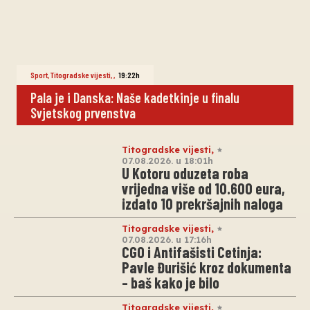
Sport
,
Titogradske vijesti
,
,
19:22h
Pala je i Danska: Naše kadetkinje u finalu
Svjetskog prvenstva
Titogradske vijesti
,
07.08.2026. u 18:01h
U Kotoru oduzeta roba
vrijedna više od 10.600 eura,
izdato 10 prekršajnih naloga
Titogradske vijesti
,
07.08.2026. u 17:16h
CGO i Antifašisti Cetinja:
Pavle Đurišić kroz dokumenta
– baš kako je bilo
Titogradske vijesti
,