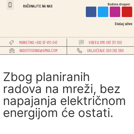
Budimo drugovi:
Titogradske vijesti
RAČUNAJTE NA NAS
Slušaj uživo
MARKETING +382 67 470 047
VIBER & SMS 067 311 100
RADIOTITOGRAD@GMAIL.COM
UKLJUČENJE 020 282 090
Zbog planiranih
radova na mreži, bez
napajanja električnom
energijom će ostati.