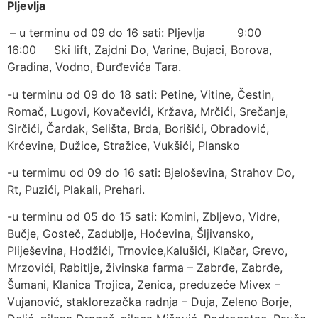
Pljevlja
– u terminu od 09 do 16 sati: Pljevlja 9:00
16:00 Ski lift, Zajdni Do, Varine, Bujaci, Borova,
Gradina, Vodno, Đurđevića Tara.
-u terminu od 09 do 18 sati: Petine, Vitine, Čestin,
Romač, Lugovi, Kovačevići, Kržava, Mrčići, Srečanje,
Sirčići, Čardak, Selišta, Brda, Borišići, Obradović,
Krćevine, Dužice, Stražice, Vukšići, Plansko
-u termimu od 09 do 16 sati: Bjeloševina, Strahov Do,
Rt, Puzići, Plakali, Prehari.
-u terminu od 05 do 15 sati: Komini, Zbljevo, Vidre,
Bučje, Gosteč, Zadublje, Hoćevina, Šljivansko,
Pliješevina, Hodžići, Trnovice,Kalušići, Klačar, Grevo,
Mrzovići, Rabitlje, živinska farma – Zabrđe, Zabrđe,
Šumani, Klanica Trojica, Zenica, preduzeće Mivex –
Vujanović, staklorezačka radnja – Duja, Zeleno Borje,