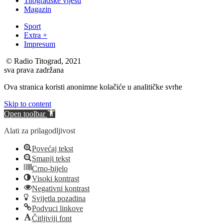
Titogradske vijesti
Magazin
Sport
Extra +
Impresum
© Radio Titograd, 2021
sva prava zadržana
Ova stranica koristi anonimne kolačiće u analitičke svrhe
Skip to content
Open toolbar
Alati za prilagodljivost
Povećaj tekst
Smanji tekst
Crno-bijelo
Visoki kontrast
Negativni kontrast
Svijetla pozadina
Podvuci linkove
Čitljiviji font