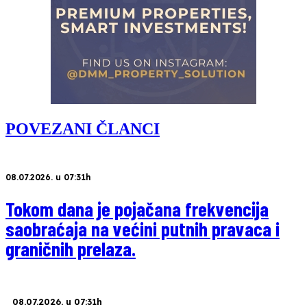
POVEZANI ČLANCI
08.07.2026. u 07:31h
Tokom dana je pojačana frekvencija
saobraćaja na većini putnih pravaca i
graničnih prelaza.
08.07.2026. u 07:31h