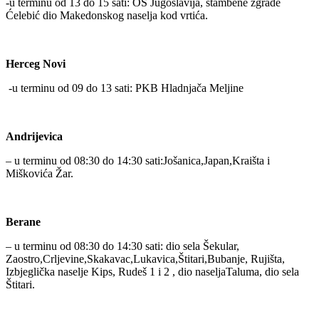
-u terminu od 13 do 15 sati: OS Jugoslavija, stambene zgrade
Ćelebić dio Makedonskog naselja kod vrtića.
Herceg Novi
-u terminu od 09 do 13 sati: PKB Hladnjača Meljine
Andrijevica
– u terminu od 08:30 do 14:30 sati:Jošanica,Japan,Kraišta i
Miškovića Žar.
Berane
– u terminu od 08:30 do 14:30 sati: dio sela Šekular,
Zaostro,Crljevine,Skakavac,Lukavica,Štitari,Bubanje, Rujišta,
Izbjeglička naselje Kips, Rudeš 1 i 2 , dio naseljaTaluma, dio sela
Štitari.