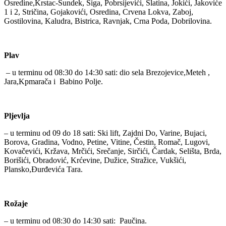
Osredine,Krstac-Šundek, Siga, Pobrsijevići, Slatina, Jokići, Jakoviće
1 i 2, Stričina, Gojakovići, Osredina, Crvena Lokva, Zaboj,
Gostilovina, Kaludra, Bistrica, Ravnjak, Crna Poda, Dobrilovina.
Plav
– u terminu od 08:30 do 14:30 sati: dio sela Brezojevice,Meteh ,
Jara,Kpmarača i Babino Polje.
Pljevlja
– u terminu od 09 do 18 sati: Ski lift, Zajdni Do, Varine, Bujaci,
Borova, Gradina, Vodno, Petine, Vitine, Čestin, Romač, Lugovi,
Kovačevići, Kržava, Mrčići, Srečanje, Sirčići, Čardak, Selišta, Brda,
Borišići, Obradović, Krćevine, Dužice, Stražice, Vukšići,
Plansko,Đurđevića Tara.
Rožaje
– u terminu od 08:30 do 14:30 sati: Paučina.