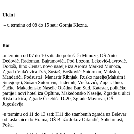
Ulcinj
– u terminu od 08 do 15 sati: Gornja Klezna.
Bar
-u terminu od 07 do 10 sati: dio potrošača Mimoze, OŠ Anto
Đedović, Radoman, Bajramovići, Pod Lozom, Leković-Lavrović,
Dodoši, Ilino Centar, novo naselje iza Aroma Marked Mimoza,
Zgrada Vukčevića D-5, Sustaš, Boškovići Sutorman, Maksim,
Mandarići, Podsustaš, Manastir Ribnjak, Rusko naselje(Maksim i
Sinegorje), Sušara Sutorman, Tuđemili, Vučkovići, Zupci, Ilino,
Čačke, Makedonsko Naselje Opština Bar, Sud, Katastar, političke
partije i novi hotel iza Opštine, Makedonsko Naselje, Zgrade u ulici
Rista Lekića, Zgrade Čelebića D-20, Zgrade Mavrova, OŠ
Jugoslavija.
-u terminu od 11 do 13 sati: H11 dio stambenih zgrada uz Belevar
od raskrsnice do Hrama, OŠ Blažo Jokov Orlandić, Solidarnost,
Pošta.