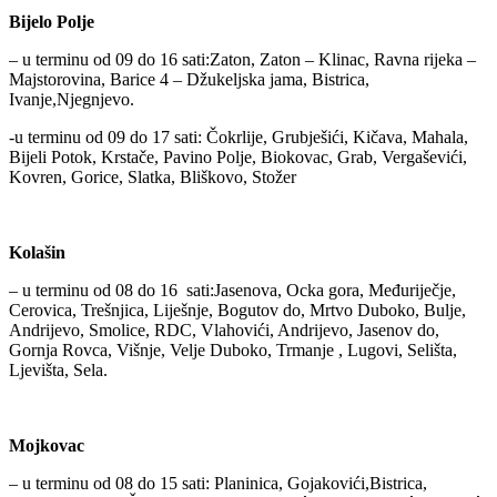
Bijelo Polje
– u terminu od 09 do 16 sati:Zaton, Zaton – Klinac, Ravna rijeka –
Majstorovina, Barice 4 – Džukeljska jama, Bistrica,
Ivanje,Njegnjevo.
-u terminu od 09 do 17 sati: Čokrlije, Grubješići, Kičava, Mahala,
Bijeli Potok, Krstače, Pavino Polje, Biokovac, Grab, Vergaševići,
Kovren, Gorice, Slatka, Bliškovo, Stožer
Kolašin
– u terminu od 08 do 16 sati:Jasenova, Ocka gora, Međuriječje,
Cerovica, Trešnjica, Liješnje, Bogutov do, Mrtvo Duboko, Bulje,
Andrijevo, Smolice, RDC, Vlahovići, Andrijevo, Jasenov do,
Gornja Rovca, Višnje, Velje Duboko, Trmanje , Lugovi, Selišta,
Ljevišta, Sela.
Mojkovac
– u terminu od 08 do 15 sati: Planinica, Gojakovići,Bistrica,