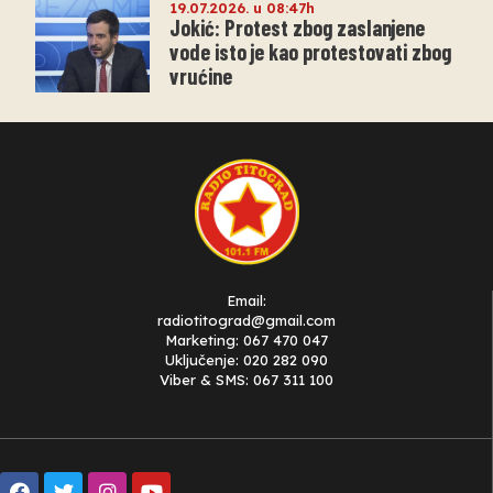
19.07.2026. u 08:47h
Jokić: Protest zbog zaslanjene
vode isto je kao protestovati zbog
vrućine
Email:
radiotitograd@gmail.com
Marketing: 067 470 047
Uključenje: 020 282 090
Viber & SMS: 067 311 100