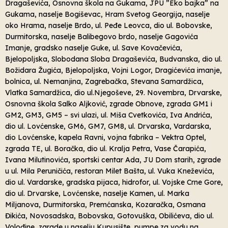
Dragaševića, Osnovna škola na Gukama, JPU ”Eko bajka” na
Gukama, naselje Bogiševac, Hram Svetog Georgija, naselje
oko Hrama, naselje Brdo, ul. Peđe Leovca, dio ul. Bobovske,
Durmitorska, naselje Balibegovo brdo, naselje Gagovića
Imanje, gradsko naselje Guke, ul. Save Kovačevića,
Bjelopoljska, Slobodana Sloba Dragaševića, Budvanska, dio ul.
Božidara Žugića, Bjelopoljska, Vojni Logor, Dragićevića imanje,
bolnica, ul. Nemanjina, Zagrebačka, Stevana Samardžica,
Vlatka Samardžica, dio ul.Njegoševe, 29. Novembra, Drvarske,
Osnovna škola Salko Aljković, zgrade Obnove, zgrada GM1 i
GM2, GM3, GM5 – svi ulazi, ul. Miša Cvetkovića, Iva Andrića,
dio ul. Lovćenske, GM6, GM7, GM8, ul. Drvarska, Vardarska,
dio Lovćenske, kapela Ravni, vojna fabrika – Vektra Optel,
zgrada TE, ul. Boračka, dio ul. Kralja Petra, Vase Čarapića,
Ivana Milutinovića, sportski centar Ada, JU Dom starih, zgrade
u ul. Mila Peruničića, restoran Milet Bašta, ul. Vuka Kneževića,
dio ul. Vardarske, gradska pijaca, hidrofor, ul. Vojske Crne Gore,
dio ul. Drvarske, Lovćenske, naselje Kamen, ul. Marka
Miljanova, Durmitorska, Premćanska, Kozaračka, Osmana
Đikića, Novosadska, Bobovska, Gotovuška, Obilićeva, dio ul.
Volođine, zgrade u naselju Kupusište, pumpe za vodu na