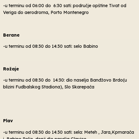
-u terminu od 06:00 do 6:30 sati: područje opštine Tivat od
Veriga do aerodroma, Porto Montenegro
Berane
-u terminu od 08:30 do 14:30 sati: selo Babino
Rožaje
-u terminu od 08:30 do 14:30: dio naselja Banđžovo Brdo(u
blizini Fudbalskog Stadiona), Slo Skarepača
Plav
-u terminu od 08:30 do 14:30 sati: sela: Meteh , Jara,Kpmarača
i Babino Polje, donji dio naselja Glavice