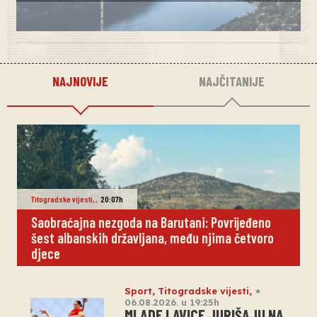
NAJNOVIJE
NAJČITANIJE
Titogradske vijesti
,
,
20:07h
Saobraćajna nezgoda na Barutani: Povrijeđeno
šest albanskih državljana, među njima četvoro
djece
Sport
,
Titogradske vijesti
,
06.08.2026. u 19:25h
MLADE LAVICE JURIŠAJU NA