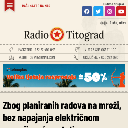
Budimo drugovi:
RAČUNAJTE NA NAS
Slušaj uživo
MARKETING +382 67 470 047
VIBER & SMS 067 311 100
RADIOTITOGRAD@GMAIL.COM
UKLJUČENJE 020 282 090
Zbog planiranih radova na mreži,
bez napajanja električnom