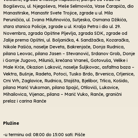
Bogiševcu, ul. Njegoševa, Meše Selimovića, Vase Čarapića, dio
Manastirske, Manastir Svete Trojice, zgrade u ul. Mila
Peruničića, ul. Ivana Milutinovića, Sutjeska, Osmana Džikića,
stara stanica Policije, zgrade u ul. Kralja Petra i dio ul. 29.
Novembra, zgrada Opštine Pljevlja, zgrada SDK, zgrade od
Jalije prema Opštini, ul. Boljanićka, 4. Sandžačka, Kozaračka,
Nikole Pašića, naselje Deveta, Bakrenjače, Donja Rudnica,
pilana Leovac, pilana Jasen – Stevanović, Srdanov Grob, Donje
i Gornje Jugovo, Milunići, krečana Vraneš, Gotovuša, Velike i
Male Krće, Okazion Laković, naselje Šuljkovac, asfaltna baza –
Vektra, Bušnje, Radeta, Potoci, Tusko Brdo, Brvenica, Crljenice,
Crni Vrh, Zaglavice, Rudnica, Stajišta, Bjelibor, Trlica, Košido,
pilana Marić Vukoman, pilana Spajić, Otilovići, Lukavice,
Mihailovica, Vijenac, pilana – Marić Vuko, Ranče, granični
prelaz i carina Ranče
Plužine
-u terminu od: 08:00 do 15:00 sati: Pišče