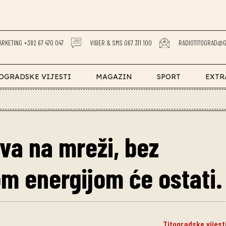
ARKETING +382 67 470 047
VIBER & SMS 067 311 100
RADIOTITOGRAD@G
OGRADSKE VIJESTI
MAGAZIN
SPORT
EXTR
va na mreži, bez
m energijom će ostati.
Titogradske vijest