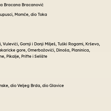
lica Bracana Bracanović
 Kupusci, Momče, dio Toka
Vulevići, Gornji i Donji Milješ, Tuški Rogami, Krševo,
akaricke gore, Omerbožovići, Dinoša, Planinica,
, Pikalje, Prifte i Selište
nske, dio Veljeg Brda, dio Glavice