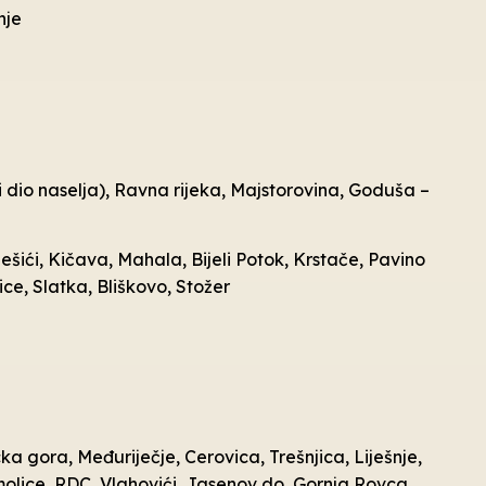
nje
i dio naselja), Ravna rijeka, Majstorovina, Goduša –
ješići, Kičava, Mahala, Bijeli Potok, Krstače, Pavino
ce, Slatka, Bliškovo, Stožer
ka gora, Međuriječje, Cerovica, Trešnjica, Liješnje,
olice, RDC, Vlahovići, Jasenov do, Gornja Rovca,