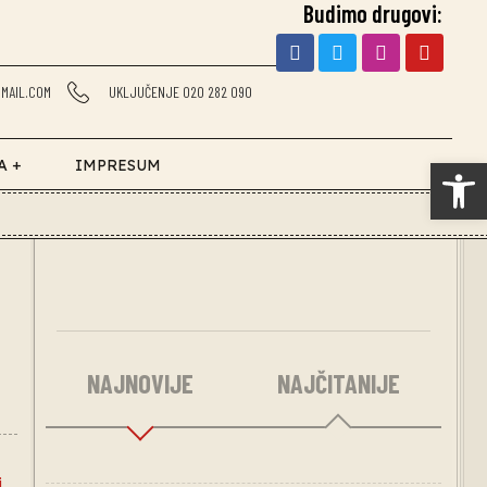
Budimo drugovi:
MAIL.COM
UKLJUČENJE 020 282 090
Op
A +
IMPRESUM
NAJNOVIJE
NAJČITANIJE
i
,