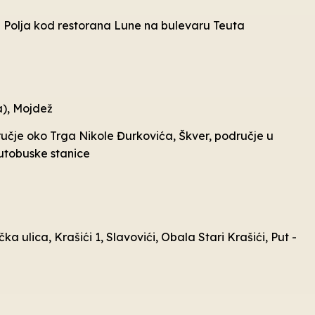
og Polja kod restorana Lune na bulevaru Teuta
a), Mojdež
ručje oko Trga Nikole Đurkovića, Škver, područje u
Autobuske stanice
ka ulica, Krašići 1, Slavovići, Obala Stari Krašići, Put -