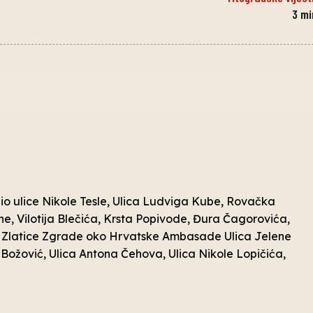
3
mi
dio ulice Nikole Tesle, Ulica Ludviga Kube, Rovačka
uhe, Vilotija Blečića, Krsta Popivode, Đura Čagorovića,
re Zlatice Zgrade oko Hrvatske Ambasade Ulica Jelene
 Božović, Ulica Antona Čehova, Ulica Nikole Lopičića,