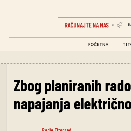
RAČUNAJTE NA NAS
M
POČETNA
TIT
Zbog planiranih rado
napajanja električno
Radio Titograd