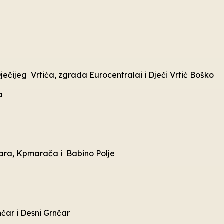
Dječijeg Vrtića, zgrada Eurocentralai i Dječi Vrtić Boško
a
 Jara, Kpmarača i Babino Polje
nčar i Desni Grnčar