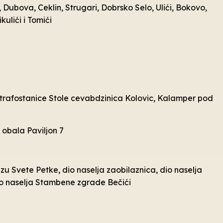
, Dubova, Ceklin, Strugari, Dobrsko Selo, Ulići, Bokovo,
kulići i Tomići
d trafostanice Stole cevabdzinica Kolovic, Kalamper pod
 obala Paviljon 7
lizu Svete Petke, dio naselja zaobilaznica, dio naselja
dio naselja Stambene zgrade Bečići