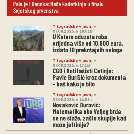
Pala je i Danska: Naše kadetkinje u finalu
Svjetskog prvenstva
Titogradske vijesti
,
07.08.2026. u 18:01h
U Kotoru oduzeta roba
vrijedna više od 10.600 eura,
izdato 10 prekršajnih naloga
Titogradske vijesti
,
07.08.2026. u 17:16h
CGO i Antifašisti Cetinja:
Pavle Đurišić kroz dokumenta
– baš kako je bilo
Titogradske vijesti
,
07.08.2026. u 16:53h
Novaković Đurović:
Matematika oko Veljeg brda
se ne slaže, zašto skuplje kad
može jeftinije?