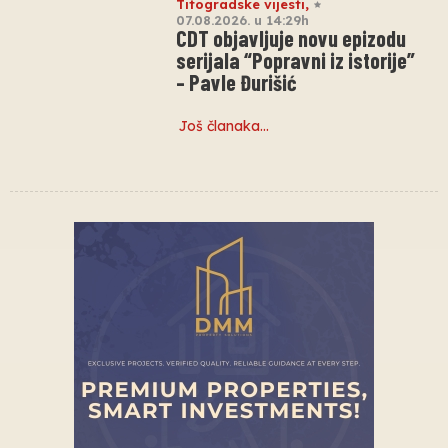
Titogradske vijesti
,
07.08.2026. u 14:29h
CDT objavljuje novu epizodu
serijala “Popravni iz istorije”
– Pavle Đurišić
Još članaka…