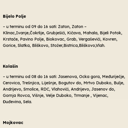
Bijelo Polje
– u terminu od 09 do 16 sati: Zaton, Zaton –
Klinac,Ivanje,Čokrlije, Grubješići, Kičava, Mahala, Bijeli Potok,
Krstače, Pavino Polje, Biokovac, Grab, Vergaševići, Kovren,
Gorice, Slatka, Bliškovo, Stožer,Bistrica,Bliškovo,Vlah.
Kolašin
– u terminu od 08 do 16 sati: Jasenova, Ocka gora, Međuriječje,
Cerovica, Trešnjica, Liješnje, Bogutov do, Mrtvo Duboko, Bulje,
Andrijevo, Smolice, RDC, Vlahovići, Andrijevo, Jasenov do,
Gornja Rovca, Višnje, Velje Duboko, Trmanje , Vijenac,
Đuđevina, Sela.
Mojkovac