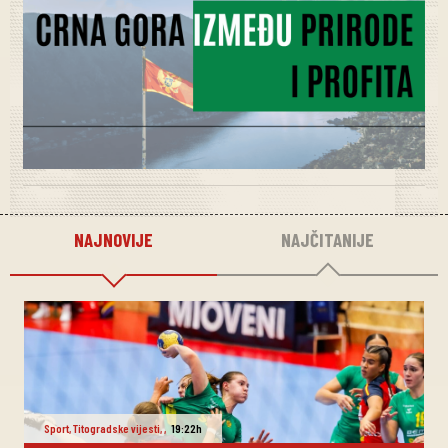
NAJNOVIJE
NAJČITANIJE
Sport
,
Titogradske vijesti
,
,
19:22h