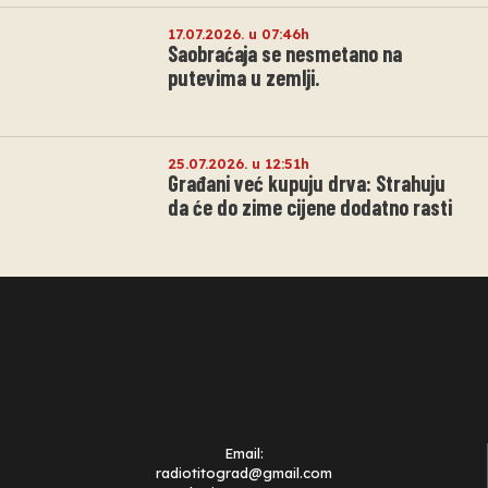
17.07.2026. u 07:46h
Saobraćaja se nesmetano na
putevima u zemlji.
25.07.2026. u 12:51h
Građani već kupuju drva: Strahuju
da će do zime cijene dodatno rasti
Email:
radiotitograd@gmail.com