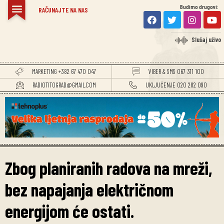
Budimo drugovi:
RAČUNAJTE NA NAS
Slušaj uživo
MARKETING +382 67 470 047
VIBER & SMS 067 311 100
RADIOTITOGRAD@GMAIL.COM
UKLJUČENJE 020 282 090
Zbog planiranih radova na mreži,
bez napajanja električnom
energijom će ostati.