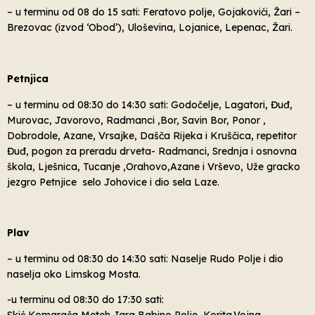
– u terminu od 08 do 15 sati: Feratovo polje, Gojakovići, Žari –
Brezovac (izvod ‘Obod’), Uloševina, Lojanice, Lepenac, Žari.
Petnjica
– u terminu od 08:30 do 14:30 sati: Godočelje, Lagatori, Đuđ,
Murovac, Javorovo, Radmanci ,Bor, Savin Bor, Ponor ,
Dobrodole, Azane, Vrsajke, Dašča Rijeka i Kruščica, repetitor
Đuđ, pogon za preradu drveta- Radmanci, Srednja i osnovna
škola, Lješnica, Tucanje ,Orahovo,Azane i Vrševo, Uže gracko
jezgro Petnjice selo Johovice i dio sela Laze.
Plav
– u terminu od 08:30 do 14:30 sati: Naselje Rudo Polje i dio
naselja oko Limskog Mosta.
-u terminu od 08:30 do 17:30 sati: