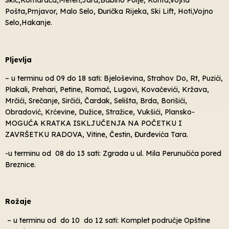
Skić,Komarača,Meteh,Jara,Babino Polje, Korita,Vojna
Pošta,Prnjavor, Malo Selo, Đurička Rijeka, Ski Lift, Hoti,Vojno
Selo,Hakanje.
Pljevlja
– u terminu od 09 do 18 sati: Bjeloševina, Strahov Do, Rt, Puzići,
Plakali, Prehari, Petine, Romač, Lugovi, Kovačevići, Kržava,
Mrčići, Srečanje, Sirčići, Čardak, Selišta, Brda, Borišići,
Obradović, Krćevine, Dužice, Stražice, Vukšići, Plansko-
MOGUĆA KRATKA ISKLJUČENJA NA POČETKU I
ZAVRŠETKU RADOVA, Vitine, Čestin, Đurđevića Tara.
-u terminu od 08 do 13 sati: Zgrada u ul. Mila Perunučića pored
Breznice.
Rožaje
– u terminu od do 10 do 12 sati: Komplet područje Opštine