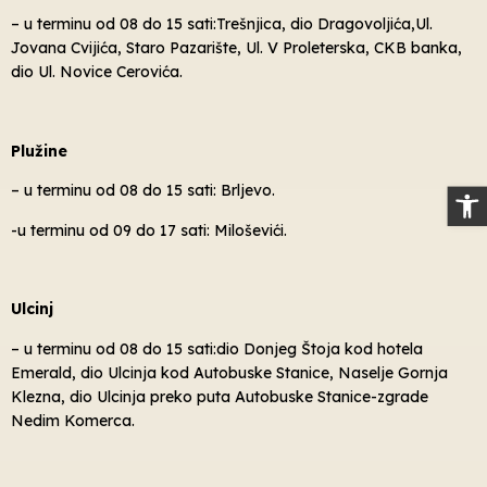
– u terminu od 08 do 15 sati:Trešnjica, dio Dragovoljića,Ul.
Jovana Cvijića, Staro Pazarište, Ul. V Proleterska, CKB banka,
dio Ul. Novice Cerovića.
Plužine
Op
– u terminu od 08 do 15 sati: Brljevo.
-u terminu od 09 do 17 sati: Miloševići.
Ulcinj
– u terminu od 08 do 15 sati:dio Donjeg Štoja kod hotela
Emerald, dio Ulcinja kod Autobuske Stanice, Naselje Gornja
Klezna, dio Ulcinja preko puta Autobuske Stanice-zgrade
Nedim Komerca.