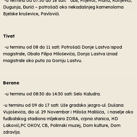
-u terminu od 07:30 do 18 sati: Ubli, Prijevor, Malta, Konjevići,
Dugunja, Đurići – potrošači oko nekadašnjeg kamenoloma
Bjelske kruševice, Pavlovići.
Tivat
-u terminu od 08 do 11 sati: Potrošači Donje Lastva ispod
magistrale, Obala Filipa Miloševića, Donja Lastva iznad
magistrale oko puta za Gornju Lastvu.
Berane
-u terminu od 08:30 do 14:30 sati: Selo Kaludra.
-u terminu od 09 do 17 sati: Uže gradsko jezgro-ul. Dušana
Vujoševića, dio ul. 29 Novembar i Miloša Mališića, i naselje oko
fudbalskog stadiona mljekara ZORA, crpna stanica, HD
Laković,PC OKOV, CB, Polimski muzej, Dom kulture, Dom
zdravlja.