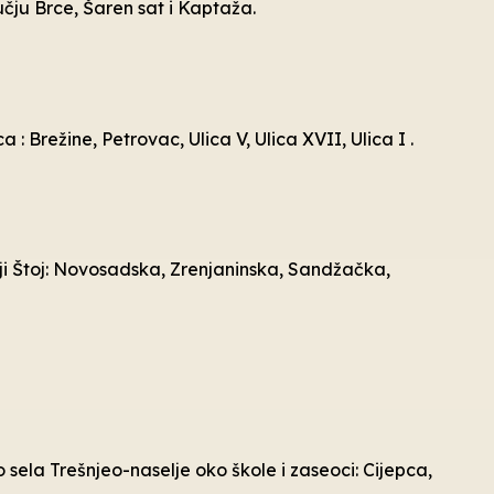
učju Brce, Šaren sat i Kaptaža.
 : Brežine, Petrovac, Ulica V, Ulica XVII, Ulica I .
onji Štoj: Novosadska, Zrenjaninska, Sandžačka,
o sela Trešnjeo-naselje oko škole i zaseoci: Cijepca,