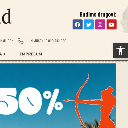
Budimo drugovi:
MAIL.COM
UKLJUČENJE 020 282 090
Op
A +
IMPRESUM