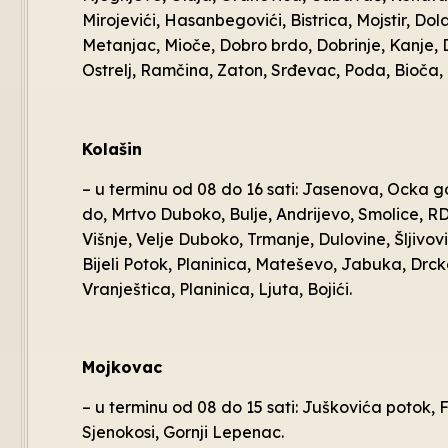
Mirojevići, Hasanbegovići, Bistrica, Mojstir, Do
Metanjac, Mioče, Dobro brdo, Dobrinje, Kanje,
Ostrelj, Ramčina, Zaton, Srđevac, Poda, Bioča, 
Kolašin
– u terminu od 08 do 16 sati: Jasenova, Ocka go
do, Mrtvo Duboko, Bulje, Andrijevo, Smolice, R
Višnje, Velje Duboko, Trmanje, Dulovine, Šljivov
Bijeli Potok, Planinica, Mateševo, Jabuka, Drc
Vranještica, Planinica, Ljuta, Bojići.
Mojkovac
– u terminu od 08 do 15 sati: Juškovića potok, F
Sjenokosi, Gornji Lepenac.