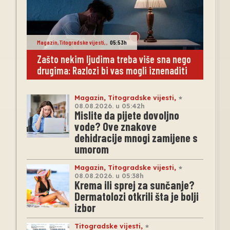
Magazin
,
Titogradske vijesti
,
,
05:53h
Zašto nekim ljudima treba više sna nego
drugima: Razlozi bi vas mogli iznenaditi
Magazin
,
Titogradske vijesti
,
08.08.2026. u 05:42h
Mislite da pijete dovoljno
vode? Ove znakove
dehidracije mnogi zamijene s
umorom
Magazin
,
Titogradske vijesti
,
08.08.2026. u 05:38h
Krema ili sprej za sunčanje?
Dermatolozi otkrili šta je bolji
izbor
Titogradske vijesti
,