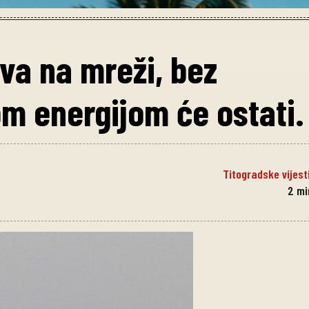
va na mreži, bez
m energijom će ostati.
Titogradske vijest
2
mi