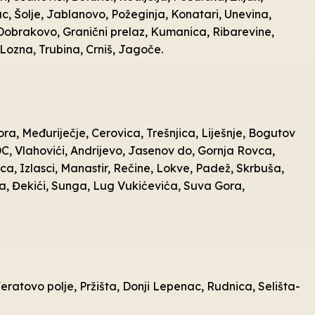
lac, Šolje, Jablanovo, Požeginja, Konatari, Unevina,
 Dobrakovo, Granični prelaz, Kumanica, Ribarevine,
Lozna, Trubina, Crniš, Jagoče.
ra, Međuriječje, Cerovica, Trešnjica, Liješnje, Bogutov
DC, Vlahovići, Andrijevo, Jasenov do, Gornja Rovca,
ica, Izlasci, Manastir, Rečine, Lokve, Padež, Skrbuša,
ka, Đekići, Sunga, Lug Vukićevića, Suva Gora,
eratovo polje, Pržišta, Donji Lepenac, Rudnica, Selišta-