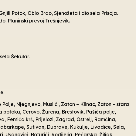
Gnjili Potok, Oblo Brdo, Sjenožeta i dio sela Prisoja.
o. Planinski prevoj Trešnjevik.
sela Šekular.
e.
 Polje, Njegnjevo, Muslići, Zaton – Klinac, Zaton – stara
 potoku, Cerovo, Žurena, Brestovik, Pašića polje,
a, Femića krš, Prijelozi, Zagrad, Ostrelj, Ramčina,
, Čabarkape, Sutivan, Dubrave, Kukulje, Livadice, Sela,
 Ušanovići, Boturići, Rodijelja, Pećarska, Žiljak,