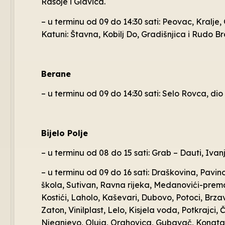
Rasoje i Glavica.
– u terminu od 09 do 14:30 sati: Peovac, Kralje, 
Katuni: Štavna, Kobilj Do, Gradišnjica i Rudo Brd
Berane
– u terminu od 09 do 14:30 sati: Selo Rovca, dio 
Bijelo Polje
– u terminu od 08 do 15 sati: Grab – Dauti, Ivanj
– u terminu od 09 do 16 sati: Draškovina, Pavino
škola, Sutivan, Ravna rijeka, Medanovići-prema
Kostići, Laholo, Kaševari, Dubovo, Potoci, Brzav
Zaton, Vinilplast, Lelo, Kisjela voda, Potkrajci
Njegnjevo, Oluja, Orahovica, Gubavač, Konatari,