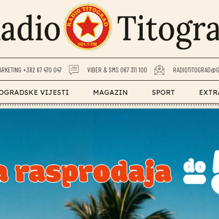
ARKETING +382 67 470 047
VIBER & SMS 067 311 100
RADIOTITOGRAD@G
OGRADSKE VIJESTI
MAGAZIN
SPORT
EXTR