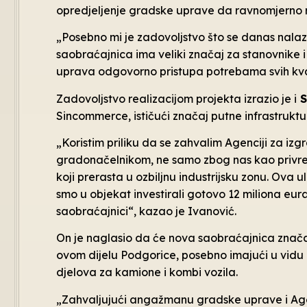
opredjeljenje gradske uprave da ravnomjerno r
„Posebno mi je zadovoljstvo što se danas nalazi
saobraćajnica ima veliki značaj za stanovnike 
uprava odgovorno pristupa potrebama svih kvarto
Zadovoljstvo realizacijom projekta izrazio je i
S
Sincommerce, ističući značaj putne infrastruktu
„Koristim priliku da se zahvalim Agenciji za izg
gradonačelnikom, ne samo zbog nas kao privre
koji prerasta u ozbiljnu industrijsku zonu. Ova 
smo u objekat investirali gotovo 12 miliona eur
saobraćajnici“, kazao je Ivanović.
On je naglasio da će nova saobraćajnica značaj
ovom dijelu Podgorice, posebno imajući u vidu d
djelova za kamione i kombi vozila.
„Zahvaljujući angažmanu gradske uprave i Age