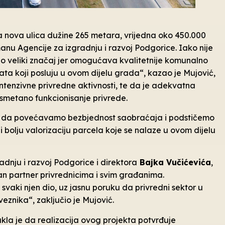
a nova ulica dužine 265 metara, vrijedna oko 450.000
nu Agencije za izgradnju i razvoj Podgorice. Iako nije
no veliki značaj jer omogućava kvalitetnije komunalno
ata koji posluju u ovom dijelu grada“, kazao je Mujović,
tenzivne privredne aktivnosti, te da je adekvatna
smetano funkcionisanje privrede.
mo da povećavamo bezbjednost saobraćaja i podstičemo
bolju valorizaciju parcela koje se nalaze u ovom dijelu
adnju i razvoj Podgorice i direktora
Bajka Vučićevića
,
n partner privrednicima i svim građanima.
vaki njen dio, uz jasnu poruku da privredni sektor u
eznika“, zaključio je Mujović.
akla je da realizacija ovog projekta potvrđuje