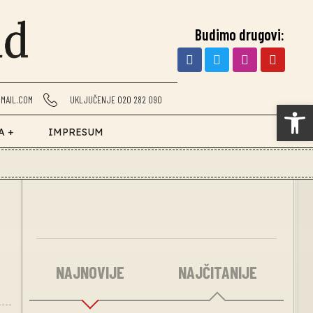
Budimo drugovi:
MAIL.COM
UKLJUČENJE 020 282 090
Op
A +
IMPRESUM
NAJNOVIJE
NAJČITANIJE