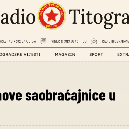
ARKETING +382 67 470 047
VIBER & SMS 067 311 100
RADIOTITOGRAD@G
OGRADSKE VIJESTI
MAGAZIN
SPORT
EXTR
nove saobraćajnice u