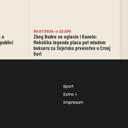
30.07.2026. u 22:25h
 u
Zbog Budve se oglasio i Kanelo:
publici
Meksička legenda plaća put mladom
bokseru za Svjetsko prvenstvo u Crnoj
GorI
Sport
Extra +
Impresum