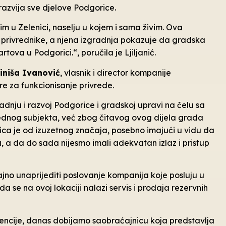
azvija sve djelove Podgorice.
m u Zelenici, naselju u kojem i sama živim. Ova
i privrednike, a njena izgradnja pokazuje da gradska
va u Podgorici.“, poručila je Ljiljanić.
iniša Ivanović
, vlasnik i director kompanije
re za funkcionisanje privrede.
radnju i razvoj Podgorice i gradskoj upravi na čelu sa
dnog subjekta, već zbog čitavog ovog dijela grada
ulica je od izuzetnog značaja, posebno imajući u vidu da
a, a da do sada nijesmo imali adekvatan izlaz i pristup
no unaprijediti poslovanje kompanija koje posluju u
a se na ovoj lokaciji nalazi servis i prodaja rezervnih
ncije, danas dobijamo saobraćajnicu koja predstavlja