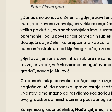
Foto: Glavni grad
„Danas smo ponovo u Zelenici, gdje je završen
eura, realizovana zahvaljujući velikom angažma
velika po dužini, ova saobraćajnica ima izuzet
opremanje i bolju povezanost privrednih subjek
dodajući da je Zelenika prepoznata kao zona in
putna infrastruktura od ključnog značaja za ne
„Rješavanjem pristupne infrastrukture ne sa
razvoj privrede, već vlasnicima omogućavamo i 
grada“, naveo je Mujović.
Gradonačelnik je pohvalio rad Agencije za izgr
naglašavajući da gradska uprava ostaje snaža
„Nastavljamo snažno da razvijamo Podgoricu i s
ovoj gradskoj administraciji ima pouzdanog sav
Zamjenica gradonačelnika,
Nađa Ljiljanić,
ist