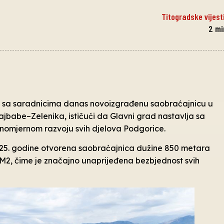
Titogradske vijest
2
mi
je sa saradnicima danas novoizgrađenu saobraćajnicu u
ajbabe–Zelenika, ističući da Glavni grad nastavlja sa
vnomjernom razvoju svih djelova Podgorice.
025. godine otvorena saobraćajnica dužine 850 metara
M2, čime je značajno unaprijeđena bezbjednost svih