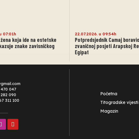
u 07:01h
22.07.2026. u 09:54h
žena koja ide na estetske
Potpredsjednik Camaj boravio
kazuje znake zavisničkog
zvaničnoj posjeti Arapskoj Re
Egipat
@gmail.com
 470 047
Početna
0 282 090
67 311 100
Titogradske vijesti
Magazin