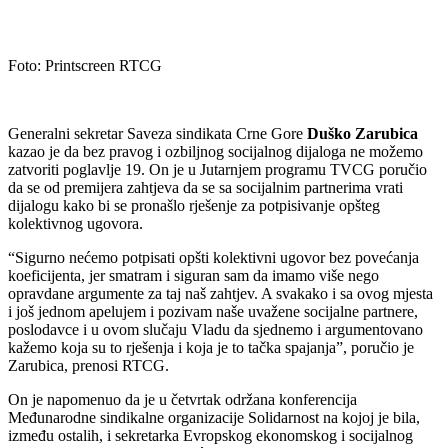
Foto: Printscreen RTCG
Generalni sekretar Saveza sindikata Crne Gore
Duško Zarubica
kazao je da bez pravog i ozbiljnog socijalnog dijaloga ne možemo
zatvoriti poglavlje 19. On je u Jutarnjem programu TVCG poručio
da se od premijera zahtjeva da se sa socijalnim partnerima vrati
dijalogu kako bi se pronašlo rješenje za potpisivanje opšteg
kolektivnog ugovora.
“Sigurno nećemo potpisati opšti kolektivni ugovor bez povećanja
koeficijenta, jer smatram i siguran sam da imamo više nego
opravdane argumente za taj naš zahtjev. A svakako i sa ovog mjesta
i još jednom apelujem i pozivam naše uvažene socijalne partnere,
poslodavce i u ovom slučaju Vladu da sjednemo i argumentovano
kažemo koja su to rješenja i koja je to tačka spajanja”, poručio je
Zarubica, prenosi RTCG.
On je napomenuo da je u četvrtak održana konferencija
Međunarodne sindikalne organizacije Solidarnost na kojoj je bila,
između ostalih, i sekretarka Evropskog ekonomskog i socijalnog