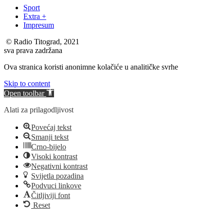
Sport
Extra +
Impresum
© Radio Titograd, 2021
sva prava zadržana
Ova stranica koristi anonimne kolačiće u analitičke svrhe
Skip to content
Open toolbar
Alati za prilagodljivost
Povećaj tekst
Smanji tekst
Crno-bijelo
Visoki kontrast
Negativni kontrast
Svijetla pozadina
Podvuci linkove
Čitljiviji font
Reset