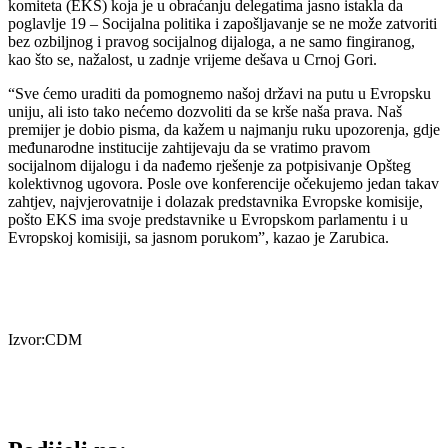
komiteta (EKS) koja je u obraćanju delegatima jasno istakla da
poglavlje 19 – Socijalna politika i zapošljavanje se ne može zatvoriti
bez ozbiljnog i pravog socijalnog dijaloga, a ne samo fingiranog,
kao što se, nažalost, u zadnje vrijeme dešava u Crnoj Gori.
“Sve ćemo uraditi da pomognemo našoj državi na putu u Evropsku
uniju, ali isto tako nećemo dozvoliti da se krše naša prava. Naš
premijer je dobio pisma, da kažem u najmanju ruku upozorenja, gdje
međunarodne institucije zahtijevaju da se vratimo pravom
socijalnom dijalogu i da nađemo rješenje za potpisivanje Opšteg
kolektivnog ugovora. Posle ove konferencije očekujemo jedan takav
zahtjev, najvjerovatnije i dolazak predstavnika Evropske komisije,
pošto EKS ima svoje predstavnike u Evropskom parlamentu i u
Evropskoj komisiji, sa jasnom porukom”, kazao je Zarubica.
Izvor:CDM